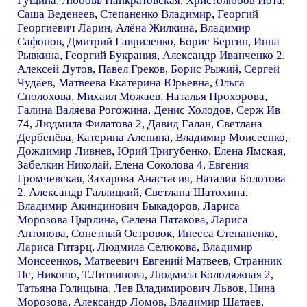
Гущина
,
Любовь Панкратовская
,
Христолюбов Иота
,
Саша Веденеев
,
Степаненко Владимир
,
Георгий
Георгиевич Ларин
,
Алёна Жилкина
,
Владимир
Сафонов
,
Дмитрий Гавриленко
,
Борис Бергин
,
Инна
Рывкина
,
Георгий Букрания
,
Александр Иванченко 2
,
Алексей Дутов
,
Павел Греков
,
Борис Рыжий
,
Сергей
Чудаев
,
Матвеева Екатерина Юрьевна
,
Ольга
Сполохова
,
Михаил Можаев
,
Наталья Прохорова
,
Галина Валяева Рогожина
,
Денис Холодов
,
Серж Ив
74
,
Людмила Филатова 2
,
Давид Галан
,
Светлана
Дербенёва
,
Катерина Аленина
,
Владимир Моисеенко
,
Дождимир Ливнев
,
Юрий Тригубенко
,
Елена Ямская
,
Забелкин Николай
,
Елена Соколова 4
,
Евгения
Громчевская
,
Захарова Анастасия
,
Наталия Болотова
2
,
Александр Галлицкий
,
Светлана Шатохина
,
Владимир Акиндинович Быкадоров
,
Лариса
Морозова Цырлина
,
Селена Пятакова
,
Лариса
Антонова
,
Сонетный Островок
,
Инесса Степаненко
,
Лариса Гитарц
,
Людмила Селюкова
,
Владимир
Моисеенков
,
Матвеевич Евгений Матвеев
,
Странник
Пс
,
Никошо
,
Т.Литвинова
,
Людмила Колодяжная 2
,
Татьяна Голицына
,
Лев Владимирович Львов
,
Нина
Морозова
,
Александр Ломов
,
Владимир Шатаев
,