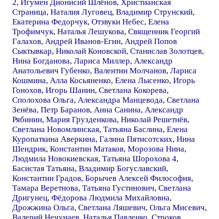
2
,
Игумен Дионисий Шлёнов
,
Христианская
Страница
,
Наталия Луговец
,
Владимир Струнский
,
Екатерина Федорчук
,
Отзвуки Небес
,
Елена
Трофимчук
,
Наталья Лешукова
,
Священник Георгий
Галахов
,
Андрей Иванов-Егин
,
Андрей Попов
Сыктывкар
,
Николай Коновской
,
Станислав Золотцев
,
Нина Богданова
,
Лариса Миллер
,
Александр
Анатольевич Губенко
,
Валентин Молчанов
,
Лариса
Кошмина
,
Алла Косьяненко
,
Елена Лысенко
,
Игорь
Гонохов
,
Игорь Шанин
,
Светлана Кокорева
,
Сполохова Ольга
,
Александра Манцевода
,
Светлана
Зенёва
,
Петр Баранов
,
Анна Санина
,
Александр
Рябинин
,
Мария Грузденкова
,
Николай Решетнёв
,
Светлана Новомлинская
,
Татьяна Баслина
,
Елена
Куропаткина Аверкина
,
Галина Пятисотских
,
Нина
Шендрик
,
Константин Матаков
,
Морозова Нина
,
Людмила Новокиевская
,
Татьяна Шорохова 4
,
Басистая Татьяна
,
Владимир Богуславский
,
Константин Градов
,
Борычев Алексей Философия
,
Тамара Веретнова
,
Татьяна Густинович
,
Светлана
Дригунец
,
Фёдорова Людмила Михайловна
,
Дрожжина Ольга
,
Светлана Ляшевич
,
Ольга Мисевич
,
Валерий Нечунаев
,
Наталья Павленко
,
Строков