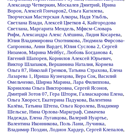
Александр Четверкин
,
Москалев Дмитрий
,
Ирина
Ворон
,
Алексей Гончаров2
,
Ольга Кагилева
,
Творческая Мастерская Алкоры
,
Надя Ульбль
,
Светлана Влади
,
Алексей Цветков 4
,
Кайгородова
Светлана
,
Маргарита Мендель
,
Мфвсм-Словарь
Рифм
,
Александра Алекс Алёшина
,
Лидия Косарева
,
Юлия Владимировна Охотникова
,
Людмила Фирсова-
Сапронова
,
Анни Вардет
,
Юлия Суслова 2
,
Сергей
Низамов
,
Марина Мейбус
,
Любовь Богданова 4
,
Евгений Шапорев
,
Корнилов Алексей Юрьевич
,
Виктор Шлапаков
,
Вершинина Наталия
,
Корнева
Ольга 87
,
Николай Гренков
,
Татьяна Страхова
,
Елена
Лазарева 1
,
Ириша Кузнецова
,
Вера Сок
,
Василий
Омельченко
,
Ширма Марина
,
Лара Филиппова
,
Корнилова Ольга Викторовна
,
Сергей Ясонов
,
Дмитрий Зотов 07
,
Гера Шторм
,
Галиаскарова Елена
,
Ольга Хворост
,
Екатерина Падукова
,
Валентина
Калёва
,
Татьяна Штепа
,
Ольга Королева
,
Владимир
Шельске
,
Нина Орлова-Маркграф
,
Симачева
Надежда
,
Елена Лугавцова
,
Валерий Нуартье
,
Валентина Иконникова
,
Поль Лани
,
Лучинка
,
Владимир Поздин
,
Лодион Хардер
,
Сергей Клепалов
,