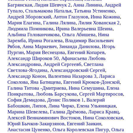
Багрянская
,
Лидия Шевчук 2
,
Анна Линина
,
Андрей
Гупало
,
Стальмакова Наталья
,
Татьяна Устиненко
,
Андрей Зборовский
,
Антон Глазунов
,
Инна Кожина
,
Мария Елагина
,
Галина Лялина
,
Лилия Хованская 2
,
Людмила Помникова
,
Ирина Валерьевна Шеина
,
Альбина Голованчикова
,
Ольга Абишева
,
Нина
Заремба
,
Ирина Рогалева
,
Владимир Васильевич
Рябов
,
Анна Маркевич
,
Зинаида Данилова
,
Игорь
Пургин
,
Мария Веснецова
,
Евгений Копарев
,
Александр Широков 50
,
Афанасьева Любовь
Александровна
,
Андрей Сергеев6
,
Светлана
Светлова-Ягодина
,
Александровский Сергей
,
Александр Конон
,
Валентина Назарова 3
,
Лариса
Соколова
,
Яна Батищева
,
Евгений Крюков-Донской
,
Галина Титова -Дмитриева
,
Нина Семушина
,
Елена
Понкратова
,
Любовь Барсукова
,
Сергей Мартиросов
,
София Демидова
,
Денис Поляков 1
,
Валерий
Бабошкин
,
Липов
,
Лина Чирко
,
Елена Ульяницкая
,
Марина Шевелева
,
Галина Дрёмова
,
Лариса Кравц
,
Алексей Вениаминович Востоков
,
Нина Соколовская
,
Юрий Бычков-Закирзянов
,
Евгений Заикин
,
Анастасия Цуненко
,
Ольга Королевская Пигур
,
Ольга