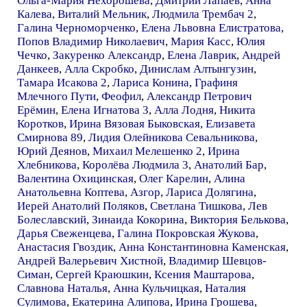
Ольга-Мария Нехорошева
,
Дмитрий Лапаев
,
Анна
Калева
,
Виталий Мельник
,
Людмила Трембач 2
,
Галина Черноморченко
,
Елена Львовна Елистратова
,
Попов Владимир Николаевич
,
Мария Касс
,
Юлия
Чечко
,
Закуренко Александр
,
Елена Лаврик
,
Андрей
Данкеев
,
Алла Скробко
,
Динислам Алтынгузин
,
Тамара Исакова 2
,
Лариса Конина
,
Графиня
Млечного Пути
,
Феофил
,
Александр Петрович
Ерёмин
,
Елена Игнатова 3
,
Алла Лодня
,
Никита
Коротков
,
Ирина Вязовая Быковская
,
Елизавета
Смирнова 89
,
Лидия Олейникова Севальникова
,
Юрий Деянов
,
Михаил Мелешенко 2
,
Ирина
Хлебникова
,
Королёва Людмила 3
,
Анатолий Бар
,
Валентина Охицинская
,
Олег Карелин
,
Алина
Анатольевна Коптева
,
Азгор
,
Лариса Долягина
,
Иерей Анатолий Поляков
,
Светлана Тишкова
,
Лев
Болеславский
,
Зинаида Кокорина
,
Виктория Белькова
,
Дарья Свеженцева
,
Галина Покровская Жукова
,
Анастасия Гвоздик
,
Анна Константиновна Каменская
,
Андрей Валерьевич Хистной
,
Владимир Шевцов-
Симан
,
Сергей Краюшкин
,
Ксения Маштарова
,
Славнова Наталья
,
Анна Кульчицкая
,
Наталия
Сулимова
,
Екатерина Алипова
,
Ирина Грошева
,