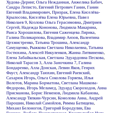
Худова-Деринг
,
Ольга Нежданная
,
Анжелика Бабич
,
Сандра Леписто
,
Евгений Петрович Ганин
,
Ганин
Евгений Владимирович
,
Призрак
,
Елена Киселёва-
Крылосова
,
Киселёва Елена Юрьевна
,
Павел
Николаев 9
,
Козлова Ольга Герасимовна
,
Дмитриев
Сергей
,
Надежда Кононова
,
Людмила Макарина
,
Раиса Хорошилова
,
Евгения Саженцева Лирика
,
Галина Поликарпова
,
Владимир Анзов
,
Валентина
Цехмистренко
,
Татьяна Трошина
,
Александр
Самущенко
,
Рыжкова Светлана Николаевна
,
Татьяна
Гостюхина
,
Алексей Никуленков
,
Жанна Литвиненко
,
Елена Забайкальская
,
Светлана Эдуардовна Пескова
,
Николай Тарасов 3
,
Алла Заночкина 7
,
Галина
Бондаренко
,
Алла Донская
,
Левин Яков
,
Генрих
Фауст
,
Александр Таюхин
,
Евгений Раевский
,
Сахарюк Игорь
,
Ольга Соколова Горяева
,
Илья
Волотов
,
Марина Борматова
,
Светлана Машкова-
Федорова
,
Игорь Меламед
,
Эдуард Скороходов
,
Анна
Присманова
,
Борис Неменов
,
Людмила Кабанова
,
Александр Тяпкин-Чурсин
,
Комолова Анна
,
Андрей
Парошин
,
Николай Самойлов
,
Римма Батищева
,
Михаил Белоногов
,
Григорий Бородулин
,
Ева