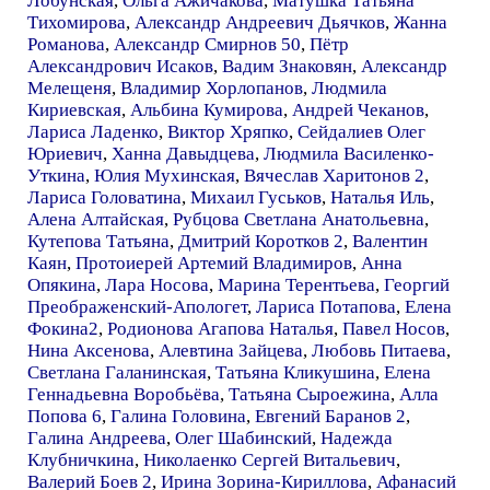
Лобунская
,
Ольга Ажичакова
,
Матушка Татьяна
Тихомирова
,
Александр Андреевич Дьячков
,
Жанна
Романова
,
Александр Смирнов 50
,
Пётр
Александрович Исаков
,
Вадим Знаковян
,
Александр
Мелещеня
,
Владимир Хорлопанов
,
Людмила
Кириевская
,
Альбина Кумирова
,
Андрей Чеканов
,
Лариса Ладенко
,
Виктор Хряпко
,
Сейдалиев Олег
Юриевич
,
Ханна Давыдцева
,
Людмила Василенко-
Уткина
,
Юлия Мухинская
,
Вячеслав Харитонов 2
,
Лариса Головатина
,
Михаил Гуськов
,
Наталья Иль
,
Алена Алтайская
,
Рубцова Светлана Анатольевна
,
Кутепова Татьяна
,
Дмитрий Коротков 2
,
Валентин
Каян
,
Протоиерей Артемий Владимиров
,
Анна
Опякина
,
Лара Носова
,
Марина Терентьева
,
Георгий
Преображенский-Апологет
,
Лариса Потапова
,
Елена
Фокина2
,
Родионова Агапова Наталья
,
Павел Носов
,
Нина Аксенова
,
Алевтина Зайцева
,
Любовь Питаева
,
Светлана Галанинская
,
Татьяна Кликушина
,
Елена
Геннадьевна Воробьёва
,
Татьяна Сыроежина
,
Алла
Попова 6
,
Галина Головина
,
Евгений Баранов 2
,
Галина Андреева
,
Олег Шабинский
,
Надежда
Клубничкина
,
Николаенко Сергей Витальевич
,
Валерий Боев 2
,
Ирина Зорина-Кириллова
,
Афанасий