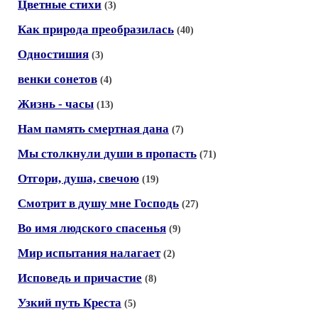
Цветные стихи
(3)
Как природа преобразилась
(40)
Одностишия
(3)
венки сонетов
(4)
Жизнь - часы
(13)
Нам память смертная дана
(7)
Мы столкнули души в пропасть
(71)
Отгори, душа, свечою
(19)
Смотрит в душу мне Господь
(27)
Во имя людского спасенья
(9)
Мир испытания налагает
(2)
Исповедь и причастие
(8)
Узкий путь Креста
(5)