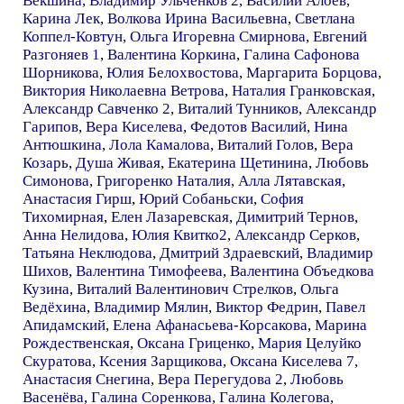
Векшина
,
Владимир Ульченков 2
,
Василий Алоев
,
Карина Лек
,
Волкова Ирина Васильевна
,
Светлана
Коппел-Ковтун
,
Ольга Игоревна Смирнова
,
Евгений
Разгоняев 1
,
Валентина Коркина
,
Галина Сафонова
Шорникова
,
Юлия Белохвостова
,
Маргарита Борцова
,
Виктория Николаевна Ветрова
,
Наталия Гранковская
,
Александр Савченко 2
,
Виталий Тунников
,
Александр
Гарипов
,
Вера Киселева
,
Федотов Василий
,
Нина
Антюшкина
,
Лола Камалова
,
Виталий Голов
,
Вера
Козарь
,
Душа Живая
,
Екатерина Щетинина
,
Любовь
Симонова
,
Григоренко Наталия
,
Алла Лятавская
,
Анастасия Гирш
,
Юрий Собаньски
,
София
Тихомирная
,
Елен Лазаревская
,
Димитрий Тернов
,
Анна Нелидова
,
Юлия Квитко2
,
Александр Серков
,
Татьяна Неклюдова
,
Дмитрий Здраевский
,
Владимир
Шихов
,
Валентина Тимофеева
,
Валентина Объедкова
Кузина
,
Виталий Валентинович Стрелков
,
Ольга
Ведёхина
,
Владимир Мялин
,
Виктор Федрин
,
Павел
Апидамский
,
Елена Афанасьева-Корсакова
,
Марина
Рождественская
,
Оксана Гриценко
,
Мария Целуйко
Скуратова
,
Ксения Зарщикова
,
Оксана Киселева 7
,
Анастасия Снегина
,
Вера Перегудова 2
,
Любовь
Васенёва
,
Галина Соренкова
,
Галина Колегова
,