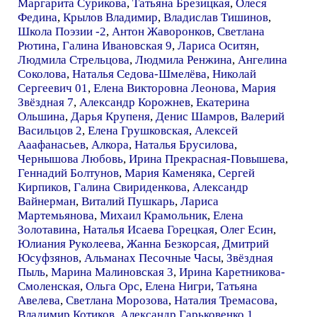
Маргарита Сурикова
,
Татьяна Брезицкая
,
Олеся
Федина
,
Крылов Владимир
,
Владислав Тишинов
,
Школа Поэзии -2
,
Антон Жаворонков
,
Светлана
Рютина
,
Галина Ивановская 9
,
Лариса Оситян
,
Людмила Стрельцова
,
Людмила Ренжина
,
Ангелина
Соколова
,
Наталья Седова-Шмелёва
,
Николай
Сергеевич 01
,
Елена Викторовна Леонова
,
Мария
Звёздная 7
,
Александр Корожнев
,
Екатерина
Ольшина
,
Дарья Крупеня
,
Денис Шамров
,
Валерий
Васильцов 2
,
Елена Грушковская
,
Алексей
Ааафанасьев
,
Алкора
,
Наталья Брусилова
,
Чернышова Любовь
,
Ирина Прекрасная-Повышева
,
Геннадий Болтунов
,
Мария Каменяка
,
Сергей
Кирпиков
,
Галина Свириденкова
,
Александр
Вайнерман
,
Виталий Пушкарь
,
Лариса
Мартемьянова
,
Михаил Крамольник
,
Елена
Золотавина
,
Наталья Исаева Горецкая
,
Олег Есин
,
Юлиания Руколеева
,
Жанна Безкорсая
,
Дмитрий
Юсуфзянов
,
Альманах Песочные Часы
,
Звёздная
Пыль
,
Марина Малиновская 3
,
Ирина Каретникова-
Смоленская
,
Ольга Орс
,
Елена Нигри
,
Татьяна
Авелева
,
Светлана Морозова
,
Наталия Тремасова
,
Владимир Котиков
,
Александр Гарьковенко 1
,