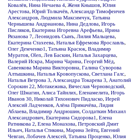
Ковалёв
,
Нина Нечаева 4
,
Женя Кнышов
,
Юлия
Арестова
,
Юрий Толкачёв
,
Александр Тимофеичев
Александров
,
Людмила Максимчук
,
Татьяна
Чернышева Андрианова
,
Нина Дедлова
,
Игорь
Писляков
,
Екатерина Игоревна Арефьева
,
Ирина
Рязанова 7
,
Леонидовъ Сынъ
,
Лилия Мальцева
,
Екатерина Стахеева
,
Наталья Ефремова Ярославль
,
Олег Демченко1
,
Татьяна Красюк
,
Владимир
Муратов
,
Olen
,
Лев Баскин
,
Наталья Захарцева
,
Валерий Искра
,
Марина Чарина
,
Георгий Мёд
,
Савенкова Марина Викторовна
,
Галина Суворова
Алтышкина
,
Наталья Кровопускова
,
Светлана Галс
,
Наталья Ветрова 3
,
Александра Токарева 3
,
Анатолий
Сорокин 22
,
Мотакежика
,
Вячеслав Черноводский
,
Олег Шмагин
,
Алиса Тайнлих
,
Еленамелита
,
Игорь
Иванов 30
,
Николай Тихонович Пидласко
,
Иерей
Алексий Ладченков
,
Алёна Примачёва
,
Лидия
Аблаева
,
Владимир Андрюшин
,
Солдаткин Михаил
Александрович
,
Екатерина Сидорова1
,
Елена
Ратникова 2
,
Елена Монахова
,
Петровский Дмит
Ильич
,
Наталья Стикина
,
Марина Зейтц
,
Евгений
Чевган
,
Лобачев Алексей
,
Татьяна Проценко
,
Юлия