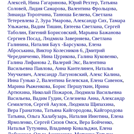
Алексей
,
Нина Гагаринова
,
Юрий Рехтер
,
Татьяна
Соловей
,
Лидия Самарова
,
Валентина Фрольцова
,
Зинаида Торопчина
,
Танюша Беляева
,
Светлана
Тетеревлева 2
,
Зура Умарова
,
Александр Сих
,
Тамара
Ульжаева
,
Вадим Тишин
,
Евтеева Светлана
,
Сергей
Таболин
,
Евгений Борисовский
,
Марьяна Бажанова
Сергиев Посад
,
Людмила Заверняева
,
Светлана
Галинина
,
Наталия Баух -Барсукова
,
Елена
Аброськина
,
Виктор Колесников 6
,
Дмитрий
Чередниченко
,
Нина Цурикова
,
Галина Куковенко
,
Галина Лифанова 2
,
Валерий Экс
,
Валентина
Васильевна Павлова
,
Анна Кантелинен
,
Наталья
Унучкевич
,
Александр Лагуновский
,
Алекс Калина
,
Инна Гунько 2
,
Валентина Белевская
,
Елена Савенок
,
Марина Рыженкова
,
Борис Першуткин
,
Ирина
Артюхина
,
Николай Пожаров
,
Людмила Васильевна
Васильева
,
Вадим Гудин
,
Селезнева Анна
,
Александр
Семилетов
,
Сергей Акулов
,
Людмила Щипахина
,
Вера Гранатова
,
Татьяна Кайгородова
,
Кайгородова
Татьяна
,
Ольга Халабузарь
,
Наталия Инютина
,
Елена
Ярмоленко
,
Сергей Сизов Омск
,
Вера Бойченко
,
Наталья Тутунина
,
Владимир Ковальджи
,
Елена