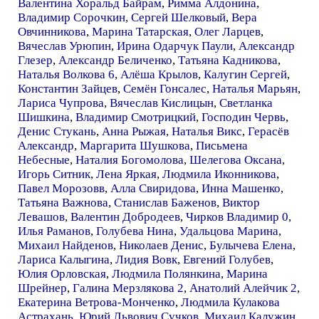
Валентина Хоральд Байрам
,
Римма Алдонина
,
Владимир Сорочкин
,
Сергей Шелковый
,
Вера
Овчинникова
,
Марина Татарская
,
Олег Ларцев
,
Вячеслав Урюпин
,
Ирина Одарчук Паули
,
Александр
Глезер
,
Александр Беличенко
,
Татьяна Кадникова
,
Наталья Волкова 6
,
Алёша Крылов
,
Калугин Сергей
,
Константин Зайцев
,
Семён Гонсалес
,
Наталья Марьян
,
Лариса Чупрова
,
Вячеслав Кислицын
,
Светланка
Шишкина
,
Владимир Смотрицкий
,
Господин Червь
,
Денис Стукань
,
Анна Рыжая
,
Наталья Викс
,
Герасёв
Александр
,
Маргарита Шушкова
,
Письмена
Небесные
,
Наталия Богомолова
,
Шелегова Оксана
,
Игорь Ситник
,
Лена Яркая
,
Людмила Иконникова
,
Павел Морозовв
,
Алла Свиридова
,
Инна Машенко
,
Татьяна Важнова
,
Станислав Баженов
,
Виктор
Левашов
,
Валентин Добродеев
,
Чирков Владимир 0
,
Илья Раманов
,
Голубева Нина
,
Удальцова Марина
,
Михаил Найденов
,
Николаев Денис
,
Булычева Елена
,
Лариса Калыгина
,
Лидия Вовк
,
Евгений Голубев
,
Юлия Орловская
,
Людмила Полянкина
,
Марина
Шрейнер
,
Галина Мерзлякова 2
,
Анатолий Алейчик 2
,
Екатерина Ветрова-Монченко
,
Людмила Кулакова
Астрахань
,
Юрий Львович Сучков
,
Михаил Калужин
,