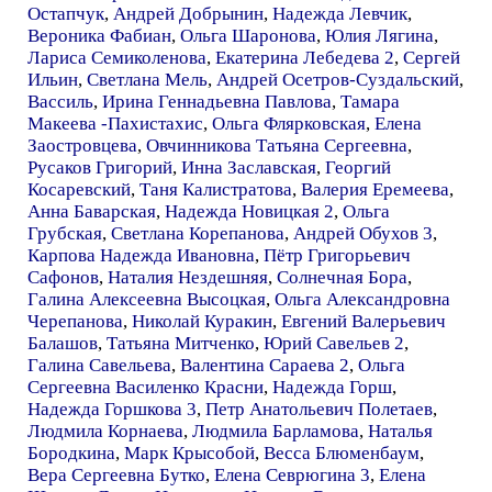
Остапчук
,
Андрей Добрынин
,
Надежда Левчик
,
Вероника Фабиан
,
Ольга Шаронова
,
Юлия Лягина
,
Лариса Семиколенова
,
Екатерина Лебедева 2
,
Сергей
Ильин
,
Светлана Мель
,
Андрей Осетров-Суздальский
,
Вассиль
,
Ирина Геннадьевна Павлова
,
Тамара
Макеева -Пахистахис
,
Ольга Флярковская
,
Елена
Заостровцева
,
Овчинникова Татьяна Сергеевна
,
Русаков Григорий
,
Инна Заславская
,
Георгий
Косаревский
,
Таня Калистратова
,
Валерия Еремеева
,
Анна Баварская
,
Надежда Новицкая 2
,
Ольга
Грубская
,
Светлана Корепанова
,
Андрей Обухов 3
,
Карпова Надежда Ивановна
,
Пётр Григорьевич
Сафонов
,
Наталия Нездешняя
,
Солнечная Бора
,
Галина Алексеевна Высоцкая
,
Ольга Александровна
Черепанова
,
Николай Куракин
,
Евгений Валерьевич
Балашов
,
Татьяна Митченко
,
Юрий Савельев 2
,
Галина Савельева
,
Валентина Сараева 2
,
Ольга
Сергеевна Василенко Красни
,
Надежда Горш
,
Надежда Горшкова 3
,
Петр Анатольевич Полетаев
,
Людмила Корнаева
,
Людмила Барламова
,
Наталья
Бородкина
,
Марк Крысобой
,
Весса Блюменбаум
,
Вера Сергеевна Бутко
,
Елена Севрюгина 3
,
Елена