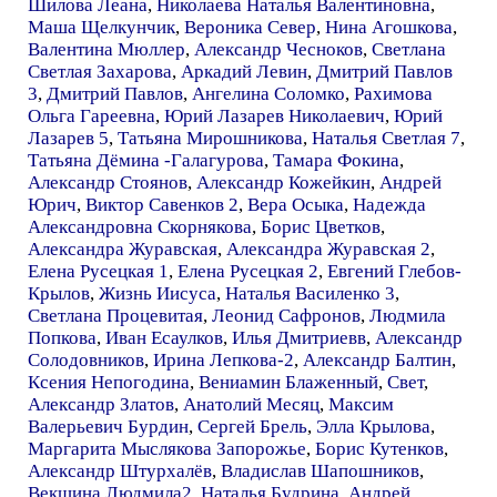
Шилова Леана
,
Николаева Наталья Валентиновна
,
Маша Щелкунчик
,
Вероника Север
,
Нина Агошкова
,
Валентина Мюллер
,
Александр Чесноков
,
Светлана
Светлая Захарова
,
Аркадий Левин
,
Дмитрий Павлов
3
,
Дмитрий Павлов
,
Ангелина Соломко
,
Рахимова
Ольга Гареевна
,
Юрий Лазарев Николаевич
,
Юрий
Лазарев 5
,
Татьяна Мирошникова
,
Наталья Светлая 7
,
Татьяна Дёмина -Галагурова
,
Тамара Фокина
,
Александр Стоянов
,
Александр Кожейкин
,
Андрей
Юрич
,
Виктор Савенков 2
,
Вера Осыка
,
Надежда
Александровна Скорнякова
,
Борис Цветков
,
Александра Журавская
,
Александра Журавская 2
,
Елена Русецкая 1
,
Елена Русецкая 2
,
Евгений Глебов-
Крылов
,
Жизнь Иисуса
,
Наталья Василенко 3
,
Светлана Процевитая
,
Леонид Сафронов
,
Людмила
Попкова
,
Иван Есаулков
,
Илья Дмитриевв
,
Александр
Солодовников
,
Ирина Лепкова-2
,
Александр Балтин
,
Ксения Непогодина
,
Вениамин Блаженный
,
Свет
,
Александр Златов
,
Анатолий Месяц
,
Максим
Валерьевич Бурдин
,
Сергей Брель
,
Элла Крылова
,
Маргарита Мыслякова Запорожье
,
Борис Кутенков
,
Александр Штурхалёв
,
Владислав Шапошников
,
Векшина Людмила2
,
Наталья Будрина
,
Андрей