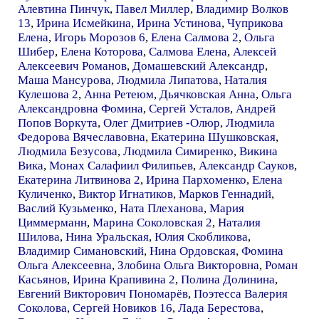
Алевтина Пинчук
,
Павел Миллер
,
Владимир Волков
13
,
Ирина Исмейкина
,
Ирина Устинова
,
Чуприкова
Елена
,
Игорь Морозов 6
,
Елена Салмова 2
,
Ольга
Шибер
,
Елена Которова
,
Салмова Елена
,
Алексей
Алексеевич Романов
,
Домашевский Александр
,
Маша Мансурова
,
Людмила Липатова
,
Наталия
Кулешова 2
,
Анна Ретеюм
,
Дьячковская Анна
,
Ольга
Александровна Фомина
,
Сергей Усталов
,
Андрей
Попов Воркута
,
Олег Дмитриев -Олюр
,
Людмила
Федорова Вячеславовна
,
Екатерина Шушковская
,
Людмила Безусова
,
Людмила Симиренко
,
Викина
Вика
,
Монах Салафиил Филипьев
,
Александр Сауков
,
Екатерина Литвинова 2
,
Ирина Пархоменко
,
Елена
Куличенко
,
Виктор Игнатиков
,
Марков Геннадий
,
Васлий Кузьменко
,
Ната Плеханова
,
Мария
Циммерманн
,
Марина Соколовская 2
,
Наталия
Шилова
,
Нина Уральская
,
Юлия Скобликова
,
Владимир Симановский
,
Нина Ордовская
,
Фомина
Ольга Алексеевна
,
Злобина Ольга Викторовна
,
Роман
Касьянов
,
Ирина Крапивина 2
,
Полина Долинина
,
Евгений Викторович Пономарёв
,
Поэтесса Валерия
Соколова
,
Сергей Новиков 16
,
Лада Берестова
,