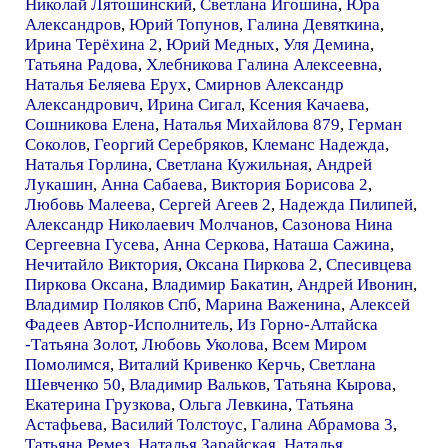
Николай Лятошинский
,
Светлана Игошина
,
Юра
Александров
,
Юрий Топунов
,
Галина Девяткина
,
Ирина Терёхина 2
,
Юрий Медных
,
Уля Демина
,
Татьяна Радова
,
Хлебникова Галина Алексеевна
,
Наталья Беляева Ерух
,
Смирнов Александр
Александрович
,
Ирина Сигал
,
Ксения Качаева
,
Сошникова Елена
,
Наталья Михайлова 879
,
Герман
Соколов
,
Георгий Серебряков
,
Клеманс Надежда
,
Наталья Горлина
,
Светлана Кужильная
,
Андрей
Лукашин
,
Анна Сабаева
,
Виктория Борисова 2
,
Любовь Малеева
,
Сергей Агеев 2
,
Надежда Пилипей
,
Александр Николаевич Молчанов
,
Сазонова Нина
Сергеевна Гусева
,
Анна Серкова
,
Наташа Сажина
,
Нечитайло Виктория
,
Оксана Пиркова 2
,
Спесивцева
Пиркова Оксана
,
Владимир Бакатин
,
Андрей Ивонин
,
Владимир Поляков Спб
,
Марина Важенина
,
Алексей
Фадеев Автор-Исполнитель
,
Из Горно-Алтайска
-Татьяна Золот
,
Любовь Уколова
,
Всем Миром
Помолимся
,
Виталий Кривенко Керчь
,
Светлана
Шевченко 50
,
Владимир Вальков
,
Татьяна Кырова
,
Екатерина Грузкова
,
Ольга Левкина
,
Татьяна
Астафьева
,
Василий Толстоус
,
Галина Абрамова 3
,
Татьяна Ремез
,
Наталья Зарайская
,
Наталья