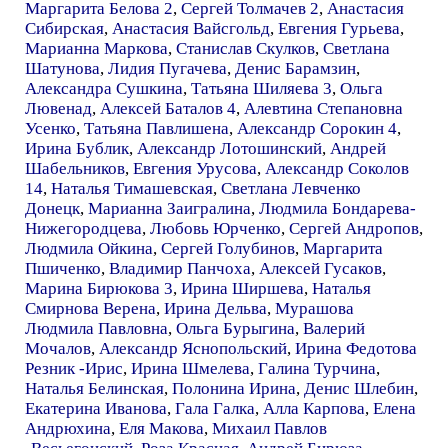
Маргарита Белова 2
,
Сергей Толмачев 2
,
Анастасия
Сибирская
,
Анастасия Вайсгольд
,
Евгения Гурьева
,
Марианна Маркова
,
Станислав Скулков
,
Светлана
Шатунова
,
Лидия Пугачева
,
Денис Барамзин
,
Александра Сушкина
,
Татьяна Шиляева 3
,
Ольга
Лювенад
,
Алексей Баталов 4
,
Алевтина Степановна
Усенко
,
Татьяна Павлишена
,
Александр Сорокин 4
,
Ирина Бублик
,
Александр Лотошинский
,
Андрей
Шабельников
,
Евгения Урусова
,
Александр Соколов
14
,
Наталья Тимашевская
,
Светлана Левченко
Донецк
,
Марианна Заигралина
,
Людмила Бондарева-
Нижегородцева
,
Любовь Юрченко
,
Сергей Андропов
,
Людмила Ойкина
,
Сергей Голубинов
,
Маргарита
Пшиченко
,
Владимир Панчоха
,
Алексей Гусаков
,
Марина Бирюкова 3
,
Ирина Ширшева
,
Наталья
Смирнова Верена
,
Ирина Дельва
,
Мурашова
Людмила Павловна
,
Ольга Бурыгина
,
Валерий
Мочалов
,
Александр Яснопольский
,
Ирина Федотова
Резник -Ирис
,
Ирина Шмелева
,
Галина Турчина
,
Наталья Белинская
,
Полонина Ирина
,
Денис Шлебин
,
Екатерина Иванова
,
Гала Галка
,
Алла Карпова
,
Елена
Андрюхина
,
Еля Макова
,
Михаил Павлов