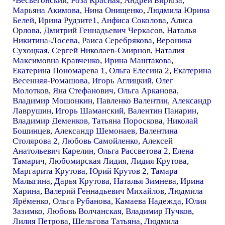
-Весьегонский
,
Роза Красная
,
Андрей Бирюза
,
Марьяна Акимова
,
Нина Онищенко
,
Людмила Юрина
Белей
,
Ирина Рудзите1
,
Анфиса Соколова
,
Алиса
Орлова
,
Дмитрий Геннадьевич Черкасов
,
Наталья
Никитина-Лосева
,
Раиса Серебрякова
,
Вероника
Сухоцкая
,
Сергей Николаев-Смирнов
,
Наталия
Максимовна Кравченко
,
Ирина Маштакова
,
Екатерина Пономарева 1
,
Ольга Елесина 2
,
Екатерина
Весенняя-Ромашова
,
Игорь Аглицкий
,
Олег
Молотков
,
Яна Стефанович
,
Ольга Арканова
,
Владимир Мошонкин
,
Павленко Валентин
,
Александр
Лаврушин
,
Игорь Шаманский
,
Валентин Панарин
,
Владимир Деменков
,
Татьяна Пороскова
,
Николай
Бошинцев
,
Александр Шемонаев
,
Валентина
Столярова 2
,
Любовь Самойленко
,
Алексей
Анатольевич Карелин
,
Ольга Рассветова 2
,
Елена
Тамарич
,
Любомирская Лидия
,
Лидия Крутова
,
Маргарита Крутова
,
Юрий Крутов 2
,
Тамара
Малыгина
,
Дарья Крутова
,
Наталья Зимнева
,
Ирина
Харина
,
Валерий Геннадьевич Михайлов
,
Людмила
Ярёменко
,
Ольга Рубанова
,
Камаева Надежда
,
Юлия
Зазимко
,
Любовь Волчанская
,
Владимир Пучков
,
Лилия Петрова
,
Шельгова Татьяна
,
Людмила