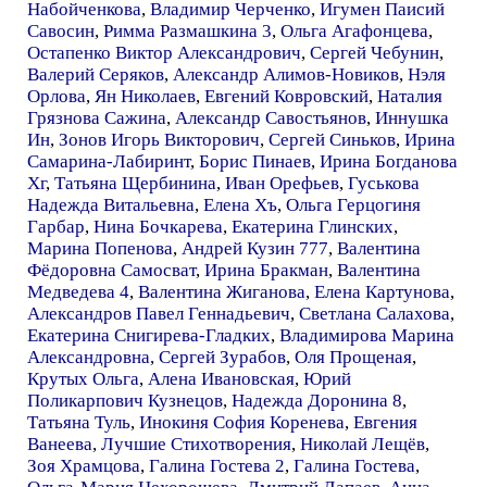
Набойченкова
,
Владимир Черченко
,
Игумен Паисий
Савосин
,
Римма Размашкина 3
,
Ольга Агафонцева
,
Остапенко Виктор Александрович
,
Сергей Чебунин
,
Валерий Серяков
,
Александр Алимов-Новиков
,
Нэля
Орлова
,
Ян Николаев
,
Евгений Ковровский
,
Наталия
Грязнова Сажина
,
Александр Савостьянов
,
Иннушка
Ин
,
Зонов Игорь Викторович
,
Сергей Синьков
,
Ирина
Самарина-Лабиринт
,
Борис Пинаев
,
Ирина Богданова
Хг
,
Татьяна Щербинина
,
Иван Орефьев
,
Гуськова
Надежда Витальевна
,
Елена Хъ
,
Ольга Герцогиня
Гарбар
,
Нина Бочкарева
,
Екатерина Глинских
,
Марина Попенова
,
Андрей Кузин 777
,
Валентина
Фёдоровна Самосват
,
Ирина Бракман
,
Валентина
Медведева 4
,
Валентина Жиганова
,
Елена Картунова
,
Александров Павел Геннадьевич
,
Светлана Салахова
,
Екатерина Снигирева-Гладких
,
Владимирова Марина
Александровна
,
Сергей Зурабов
,
Оля Прощеная
,
Крутых Ольга
,
Алена Ивановская
,
Юрий
Поликарпович Кузнецов
,
Надежда Доронина 8
,
Татьяна Туль
,
Инокиня София Коренева
,
Евгения
Ванеева
,
Лучшие Стихотворения
,
Николай Лещёв
,
Зоя Храмцова
,
Галина Гостева 2
,
Галина Гостева
,