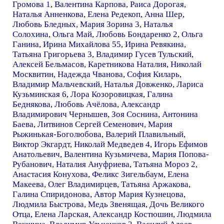
Громова 1
,
Валентина Карпова
,
Раиса Дорогая
,
Наталья Анненкова
,
Елена Редекоп
,
Анна Шер
,
Любовь Бледных
,
Мария Зорина 3
,
Наталья
Солохина
,
Ольга Май
,
Любовь Бондаренко 2
,
Ольга
Ганина
,
Ирина Михайлова 55
,
Ирина Ревякина
,
Татьяна Григорьева 3
,
Владимир Гусев Тульский
,
Алексей Бельмасов
,
Каретникова Наталия
,
Николай
Москвитин
,
Надежда Чванова
,
София Киларь
,
Владимир Мальчевский
,
Наталья Довженко
,
Лариса
Кузьминская 6
,
Лора Козоровицкая
,
Галина
Беднякова
,
Любовь Ачёлова
,
Александр
Владимирович Чернышев
,
Зоя Соснина
,
Антонина
Баева
,
Литвинов Сергей Семенович
,
Мария
Рыжинькая-Боголюбова
,
Валерий Плавильный
,
Виктор Экгардт
,
Николай Медведев 4
,
Игорь Ефимов
Анатольевич
,
Валентина Кузьмичева
,
Мария Попова-
Рубанович
,
Наталия Ануфриева
,
Татьяна Мороз 2
,
Анастасия Конухова
,
Феликс Зигельбаум
,
Елена
Макеева
,
Олег Владимирцев
,
Татьяна Аржакова
,
Галина Спиридонова
,
Автор Мария Кузнецова
,
Людмила Быстрова
,
Медь Звенящая
,
Дочь Великого
Отца
,
Елена Ларская
,
Александр Костюшин
,
Людмила