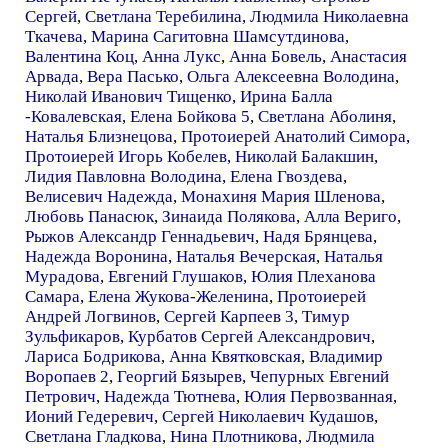
Сергей
,
Светлана Теребилина
,
Людмила Николаевна
Ткачева
,
Марина Сагитовна Шамсутдинова
,
Валентина Коц
,
Анна Лукс
,
Анна Бовель
,
Анастасия
Арвада
,
Вера Пасько
,
Ольга Алексеевна Володина
,
Николай Иванович Тищенко
,
Ирина Балла
-Ковалевская
,
Елена Бойкова 5
,
Светлана Аболиня
,
Наталья Близнецова
,
Протоиерей Анатолий Симора
,
Протоиерей Игорь Кобелев
,
Николай Балакшин
,
Лидия Павловна Володина
,
Елена Гвоздева
,
Велисевич Надежда
,
Монахиня Мария Шленова
,
Любовь Панасюк
,
Зинаида Полякова
,
Алла Вериго
,
Рыжов Александр Геннадьевич
,
Надя Брянцева
,
Надежда Воронина
,
Наталья Вечерская
,
Наталья
Мурадова
,
Евгений Глушаков
,
Юлия Плеханова
Самара
,
Елена Жукова-Желенина
,
Протоиерей
Андрей Логвинов
,
Сергей Карпеев 3
,
Тимур
Зульфикаров
,
Курбатов Сергей Александрович
,
Лариса Бодрикова
,
Анна Квятковская
,
Владимир
Воропаев 2
,
Георгий Бязырев
,
Чепурных Евгений
Петрович
,
Надежда Тютнева
,
Юлия Первозванная
,
Ионий Гедеревич
,
Сергей Николаевич Кудашов
,
Светлана Гладкова
,
Нина Плотникова
,
Людмила