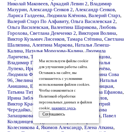
Николай Маковеев
,
Аркадий Левин 2
,
Владимир
Мазурин
,
Александр Сенков 2
,
Александр Сенков
,
Лариса Галдеева
,
Людмила Клёнова
,
Валерий Старз
,
Валерий Старз По Алфавиту
,
Ольга Василевская 2
,
Ольга Василевская
,
Валентина Шарикова
,
Любовь
Горохова
,
Светлана Демченко 2
,
Виктория Волина
,
Виктор Кузьмич Лисенков
,
Тамара Стёпина
,
Светлана
Шаляпина
,
Алевтина Маркова
,
Наталья Лемеш-
Калина
,
Наталья Морозова-Калина
,
Людмила
Ларичева
,
Татьяна Нистюк
,
Татьяна Воронцова
,
Мы используем файлы cookie
Владимир Гончаров
,
Ирина Титаренко
,
Наталья
для улучшения работы сайта.
Лупеко
,
Ирина Бобкова 2
,
Елизавета Толмачёва
,
Оставаясь на сайте, вы
Людмила Филатова Владимировна
,
Екатерина Сова
соглашаетесь с условиями
96
,
Эвелина Ахматова
,
Татьяна Конычева
,
Наталья
использования файлов cookies.
Анишина
,
Елена Каморина
,
Ирина Когольницкая
,
Чтобы ознакомиться с
Татьяна Титушкина
,
Павел Марков 4
,
Ирина Ефанова
,
Политикой обработки
Ирина Зяблева
,
Елена Лесных
,
Валерий Белов
,
персональных данных и файлов
Виктор Красавин
,
Виктор Красавин 2
,
Дмитрий
cookie,
нажмите здесь
.
Чередайко
,
Наталья Сафонова
,
Нина Казакова
Соглашаюсь
Запащикова
,
Богданов Михаил Алексеевич
,
Павел
Колядинцев
,
Годунова Катерина
,
Марина
Колесникова 4
,
Якимов Александр
,
Елена Аткина
,