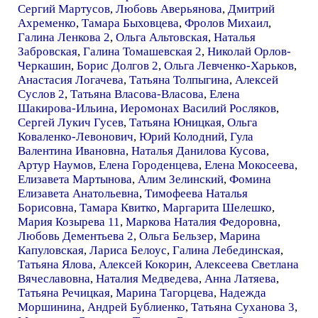
Сергий Мартусов
,
Любовь Аверьянова
,
Дмитрий
Ахременко
,
Тамара Быховцева
,
Фролов Михаил
,
Галина Ленкова 2
,
Ольга Альтовская
,
Наталья
Забровская
,
Галина Томашевская 2
,
Николай Орлов-
Черкашин
,
Борис Долгов 2
,
Ольга Левченко-Харьков
,
Анастасия Логачева
,
Татьяна Толпыгина
,
Алексей
Суслов 2
,
Татьяна Власова-Власова
,
Елена
Шакирова-Ильина
,
Иеромонах Василий Росляков
,
Сергей Лукич Гусев
,
Татьяна Юницкая
,
Ольга
Коваленко-Левонович
,
Юрий Колодний
,
Гула
Валентина Ивановна
,
Наталья Данилова Кусова
,
Артур Наумов
,
Елена Городенцева
,
Елена Мокосеева
,
Елизавета Мартынова
,
Алим Зелинский
,
Фомина
Елизавета Анатольевна
,
Тимофеева Наталья
Борисовна
,
Тамара Квитко
,
Маргарита Шелешко
,
Мария Козырева 11
,
Маркова Наталия Федоровна
,
Любовь Дементьева 2
,
Ольга Бельзер
,
Марина
Капуловская
,
Лариса Белоус
,
Галина Лебединская
,
Татьяна Ялова
,
Алексей Кокорин
,
Алексеева Светлана
Вячеславовна
,
Наталия Медведева
,
Анна Латяева
,
Татьяна Речицкая
,
Марина Тагорцева
,
Надежда
Моршинина
,
Андрей Бублиенко
,
Татьяна Суханова 3
,