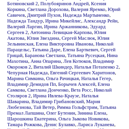
Ботяновский 2
,
Полубояринов Андрей
,
Ксения
Коркина
,
Светлана Дорохова
,
Валерия Яремко
,
Юрий
Савичев
,
Дмитрий Пухов
,
Надежда Мартыненко
,
Надежда Тандур
,
Ирина Микейлис
,
Александр Рейн
,
Валерий Ларгин
,
Ирина Аржанникова
,
Эдуард
Сергеев 2
,
Антонина Левицкая-Карпова
,
Юлия
Акатова
,
Юлия Звездина
,
Сергей Маслюк
,
Юлия
Зельвинская
,
Елена Викторовна Иванова
,
Николай
Парацельс
,
Татьяна Даре
,
Елена Барткевич
,
Сергей
Грицай
,
Баранова Светлана
,
Татьяна Русецкая
,
Нина
Махотина
,
Анна Опарина
,
Лев Котюков
,
Владимир
Окороков 2
,
Виталий Шкиндер
,
Наталья Потапенко 2
,
Чепурная Надежда
,
Евгений Сергеевич Харитонов
,
Марина Симкина
,
Ольга Рачицкая
,
Наталья Гегер
,
Владимир Демидов Пп
,
Борычев Алексей
,
Елена
Самкова
,
Светлана Донченко
,
Вета Росс
,
Николай
Столяров 2
,
Ирина Ивлева-Краузе
,
Наталья
Шаварина
,
Владимир Грибановский
,
Мария
Любезнова
,
Тай Ветер
,
Римма Гольфстрим
,
Татьяна
Премал Лапшина
,
Олег Бутенин
,
Зинина Елена
,
Шарошкина Екатерина
,
Ольга Зыкова Новикова
,
Тамара Рожкова
,
Денис Булавко
,
Лариса Луканева
,