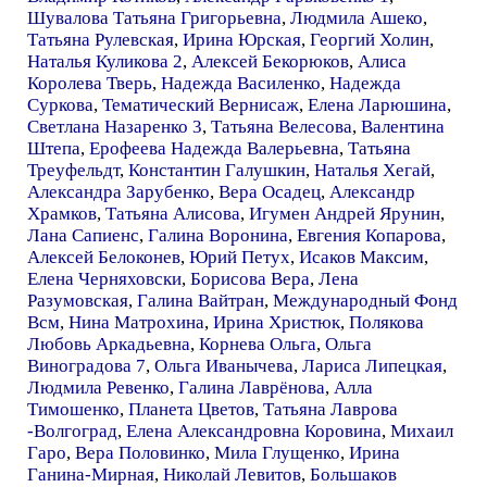
Шувалова Татьяна Григорьевна
,
Людмила Ашеко
,
Татьяна Рулевская
,
Ирина Юрская
,
Георгий Холин
,
Наталья Куликова 2
,
Алексей Бекорюков
,
Алиса
Королева Тверь
,
Надежда Василенко
,
Надежда
Суркова
,
Тематический Вернисаж
,
Елена Ларюшина
,
Светлана Назаренко 3
,
Татьяна Велесова
,
Валентина
Штепа
,
Ерофеева Надежда Валерьевна
,
Татьяна
Треуфельдт
,
Константин Галушкин
,
Наталья Хегай
,
Александра Зарубенко
,
Вера Осадец
,
Александр
Храмков
,
Татьяна Алисова
,
Игумен Андрей Ярунин
,
Лана Сапиенс
,
Галина Воронина
,
Евгения Копарова
,
Алексей Белоконев
,
Юрий Петух
,
Исаков Максим
,
Елена Черняховски
,
Борисова Вера
,
Лена
Разумовская
,
Галина Вайтран
,
Международный Фонд
Всм
,
Нина Матрохина
,
Ирина Христюк
,
Полякова
Любовь Аркадьевна
,
Корнева Ольга
,
Ольга
Виноградова 7
,
Ольга Иванычева
,
Лариса Липецкая
,
Людмила Ревенко
,
Галина Лаврёнова
,
Алла
Тимошенко
,
Планета Цветов
,
Татьяна Лаврова
-Волгоград
,
Елена Александровна Коровина
,
Михаил
Гаро
,
Вера Половинко
,
Мила Глущенко
,
Ирина
Ганина-Мирная
,
Николай Левитов
,
Большаков