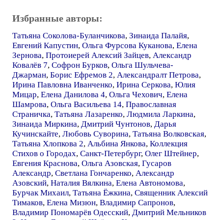
Избранные авторы:
Татьяна Соколова-Буланчикова
,
Зинаида Палайя
,
Евгений Капустин
,
Ольга Фурсова Куканова
,
Елена
Зернова
,
Протоиерей Алексий Зайцев
,
Александр
Ковалёв 7
,
Софрон Бурков
,
Ольга Шульчева-
Джарман
,
Борис Ефремов 2
,
Александралт Петрова
,
Ирина Павловна Иванченко
,
Ирина Серкова
,
Юлия
Мицар
,
Елена Данилова 4
,
Ольга Чехович
,
Елена
Шамрова
,
Ольга Васильева 14
,
Православная
Страничка
,
Татьяна Лазаренко
,
Людмила Ларкина
,
Зинаида Миркина
,
Дмитрий Чунтонов
,
Дарья
Кучинскайте
,
Любовь Суворина
,
Татьяна Волковская
,
Татьяна Хлопкова 2
,
Альбина Янкова
,
Коллекция
Стихов о Городах
,
Санкт-Петербург
,
Олег Штейнер
,
Евгения Краснова
,
Ольга Азовская
,
Гусаров
Александр
,
Светлана Гончаренко
,
Александр
Азовский
,
Наталия Вялкина
,
Елена Автономова
,
Бурчак Михаил
,
Татьяна Ёжкина
,
Священник Алексий
Тимаков
,
Елена Мизюн
,
Владимир Сапронов
,
Владимир Пономарёв Одесский
,
Дмитрий Мельников