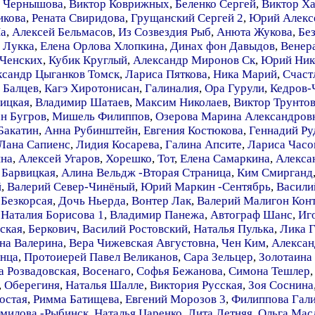
а Чернышова
,
Виктор Коврижных
,
Беленко Сергей
,
Виктор Ха
икова
,
Рената Свиридова
,
Грущанский Сергей 2
,
Юрий Алекс
На
,
Алексей Бельмасов
,
Из Созвездия Рыб
,
Анюта Жукова
,
Бе
 Лукка
,
Елена Орлова Хлопкина
,
Динах фон Давыдов
,
Венер
 Ченских
,
Кубик Круглый
,
Александр Миронов Ск
,
Юрий Нико
ксандр Цыганков Томск
,
Лариса Пяткова
,
Ника Марий
,
Счаст
 Балцев
,
Кагэ Хиротонисан
,
Галиналия
,
Ора Гурули
,
Кедров-
вицкая
,
Владимир Шатаев
,
Максим Николаев
,
Виктор Трунто
н Бугров
,
Мишель Филиппов
,
Озерова Марина Александров
Бакатин
,
Анна Рубинштейн
,
Евгения Костюкова
,
Геннадий Ру
Лана Сапиенс
,
Лидия Косарева
,
Галина Апсите
,
Лариса Часо
ина
,
Алексей Угаров
,
Хорешко
,
Тот
,
Елена Самаркина
,
Алекса
 Барвицкая
,
Алина Вельдж -Вторая Страница
,
Ким Смирганд
й
,
Валерий Север-Чинёный
,
Юрий Маркин -Сентябрь
,
Васили
Безкорсая
,
Дочь Ньерда
,
Вонтер Лак
,
Валерий Малигон Конт
,
Наталия Борисова 1
,
Владимир Панежа
,
Автограф Шанс
,
Иг
ская
,
Беркович
,
Василий Ростовский
,
Наталья Пулька
,
Лика 
на Валерина
,
Вера Чижевская Августовна
,
Чен Ким
,
Алексан
янца
,
Протоиерей Павел Великанов
,
Сара Зельцер
,
Золотаина
а Розвадовская
,
Восенаго
,
Софья Бежанова
,
Симона Тешлер
,
Оберегиня
,
Наталья Шалле
,
Виктория Русская
,
Зоя Соснина
остая
,
Римма Батищева
,
Евгений Морозов 3
,
Филиппова Гал
милова -Рыбинск
,
Наталья Царенко
,
Лита Летняя
,
Ольга Мас