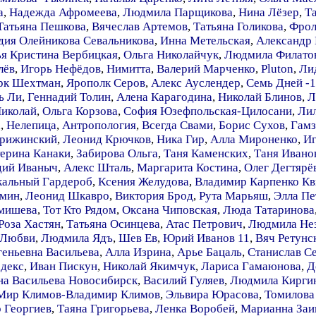
а
,
Надежда Афромеева
,
Людмила Парщикова
,
Нина Лёзер
,
Т
Татьяна Пешкова
,
Вячеслав Артемов
,
Татьяна Голикова
,
Фрол
дия Олейникова Севальникова
,
Инна Метельская
,
Александр
ья Кристина Вербицкая
,
Ольга Николайчук
,
Людмила Филатов
лёв
,
Игорь Нефёдов
,
Нимитта
,
Валерий Марченко
,
Pluton
,
Ли
рк Шехтман
,
Ярополк Серов
,
Алекс Ауслендер
,
Семь Дней -1
ь Ли
,
Геннадий Толин
,
Алена Карагодина
,
Николай Блинов
,
Л
Николай
,
Ольга Корзова
,
София Юзефпольская-Цилосани
,
Ли
а
,
Нелепица
,
Антропология
,
Всегда Свами
,
Борис Сухов
,
Гамз
арижинский
,
Леонид Крючков
,
Ника Гир
,
Алла Мироненко
,
Иг
ерина Канаки
,
Забирова Ольга
,
Таня Каменских
,
Таня Ивано
дий Иваныч
,
Алекс Шталь
,
Маргарита Костина
,
Олег Дегтярё
кальный Гардероб
,
Ксения Желудова
,
Владимир Карпенко Кв
мин
,
Леонид Шкавро
,
Виктория Брод
,
Рута Марьяш
,
Элла П
емишева
,
Тот Кто Рядом
,
Оксана Чиповская
,
Люда Татаринова
Роза Хастян
,
Татьяна Осинцева
,
Атас Петрович
,
Людмила Не
 Любви
,
Людмила Ядъ
,
Шев Ев
,
Юрий Иванов 11
,
Вяч Ретунс
геньевна Васильева
,
Алла Изрина
,
Арье Бацаль
,
Станислав С
одекс
,
Иван Пискун
,
Николай Якимчук
,
Лариса Гамаюнова
,
Д
а Васильева Новосибирск
,
Василий Гуляев
,
Людмила Кирги
Мир Климов-Владимир Климов
,
Эльвира Юрасова
,
Томилова
 Георгиев
,
Таяна Григорьева
,
Ленка Воробей
,
Марианна Заи