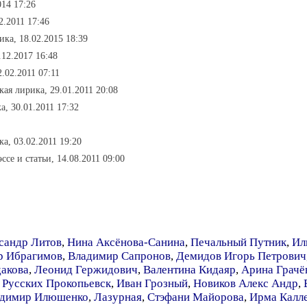
014 17:26
2.2011 17:46
ика, 18.02.2015 18:39
.12.2017 16:48
.02.2011 07:11
кая лирика, 29.01.2011 20:08
а, 30.01.2011 17:32
а, 03.02.2011 19:20
эссе и статьи, 14.08.2011 09:00
сандр Литов
,
Нина Аксёнова-Санина
,
Печальный Путник
,
Ил
р Ибрагимов
,
Владимир Сапронов
,
Демидов Игорь Петрович
дакова
,
Леонид Гержидович
,
Валентина Кидаяр
,
Арина Грачё
 Русских Прокопьевск
,
Иван Грозный
,
Новиков Алекс Андр
,
димир Илюшенко
,
Лазурная
,
Стэфани Майорова
,
Ирма Калл