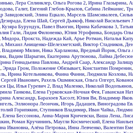
инько
,
Лера Сплинклер
,
Ольга Рогова 2
,
Ирина Глазырина
,
А
лодова
,
Галит
,
Евгений Глебов-Крылов
,
Сабина Лейманис
,
Тр
р Завидовский
,
Элина Ецкало
,
Марсель Шамсивалеев
,
Сильв
Дезирада
,
Елена Шай
,
Сергей Дьякоф
,
Николай Васильевич 
,
Кузяра Бурундук
,
Павел Въюгин
,
Ирина Кабачкова 3
,
Татья
алия Гали
,
Лидия Филоненко
,
Юлия Угрофинка
,
Бондарь Оль
,
Мидора
,
Прокста
,
Надежда Кай
,
Арье Ротман
,
Наталья Кап
ел
,
Михаил Анищенко-Шелехметский
,
Виктор Стадников
,
Ден
,
Владимир Мялин
,
Ника Харламова
,
Вредный Йорик
,
Ольга 
ина
,
Вадим Шарыгин
,
Екатерина Арутюнова
,
Лайма Дебесюн
рина Геннадьевна Павлова
,
Андрей Саар
,
Александр Залищ
а
,
Эрида Гром
,
Положение Обязывает
,
Константин Помренин
ель
,
Ирина Котельникова
,
Фаина Фанни
,
Людмила Козлова
,
На
 Сергей Иванович
,
Рахель Ошмянская
,
Ольга Олгерт
,
Ковано
ася Цы
,
Илья Гуревич 2
,
Влад Маленко
,
Николай Водопьянов
мила Танкова
,
Елена Гурковская-Ночная Фея
,
Гаванская На
рина Александр
,
Барахоев Хасолт
,
Юлия Ви
,
Владимир Яков
нгелъ
,
Эллионора Леончик
,
Игорь Дадашев
,
Виноградова Ев
толий Горипякин
,
Ступников Владимир
,
Иван Чайка
,
Людмил
,
Елена Бессонова
,
Анна-Мария Кричевски
,
Ваша Лена
,
Лис
шкин
,
Роман Кручининъ
,
Маугли Космический
,
Елена Наилье
ина Ивановна
,
Алёна Петроваа
,
Инна Левченко
,
Валентин Ем