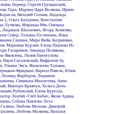
атьяна Лернер
,
Сергей Грущанский
,
ова Тара
,
Марина Царь Волкова
,
Ирина
 Борисов
,
Виталий Сотник
,
Надежда
а 2
,
Ольга Бахурина
,
Константин
да Луткова
,
Миранда Мм
,
Оленька
,
Людмила Шахнович
,
Игорь Хоменко
,
ена Север
,
Татьяна Гостюхина
,
Илья
лианна Сашина
,
Мира Вайя
,
Катриника
,
ов
,
Марьяша Бурлай
,
Елена Павлова Из
орь Гагаринов
,
Зинаида Полякова
,
ва-Яковлева
,
Лилия Еменгулова
в
,
Наум Сагаловский
,
Вифрензи Зу
,
н
,
Ульяна Энск
,
Фалалеева Татьяна
,
етрицкая-Фридман
,
Кирилл Ривель
,
Юлия
,
Леонид Фарберов
,
Людмила
замаева
,
Симмона Михпетова
,
Анна
кий
,
Викторъ Кравчук
,
Хельга Дочь
енькин-Рубанский
,
Елена Курелла
,
октор Лентяй -Глеб Бабич
,
Женя Адина
,
нцева
,
Собака Павлова-Леха
 Галина
,
Любовь Мохова
,
Дмитрий
гралина
,
Любовь Малкова
,
Наталья