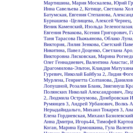
Мартишина
,
Мария Москалева
,
Юрий Гр
Инна Савельева 2
,
Котище
,
Светлана Хо
Батумская
,
Евгения Степанова
,
Александ
Бурнашева -Целищева
,
Алексей Чернец
,
Веник Каменский
,
Изольда Зеленоглазая
Евгения Ревакова
,
Ксения Григорович
,
Г
Таня Тарасова Пыжьянова
,
Облако Луна
Виктория
,
Лилия Зенкова
,
Светский Пав
Никитина
,
Павел Доценко
,
Светлана Аро
Викторовна Лясковская
,
Марина Рогнед
Олег Геннадиевич
,
Валентина Анастас
,
И
Драгомилова-Эльтон
,
Клавдия Матухин
Гуревич
,
Николай Байбуза 2
,
Лидия Фог
Мурлена
,
Генриетта Солтанова
,
Данилов
Лопушной
,
Розалия Бланк
,
Звягинуш Кр
Полянских Николай Александрович
,
Люд
2
,
Людмила Остроумова
,
Домбровская И
Румянцев 3
,
Андрей Урбанович
,
Волкъ А
Нерыдайидальго
,
Михаил Токарев 3
,
Ана
Елена Гордиевская
,
Михаил Базилевский
Анна Дмитри
,
Игорь44
,
Тимофей Карто
Коган
,
Марина Ермошкина
,
Гула Валент