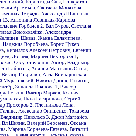
теновский
,
Кариатиды Сны
,
Панкратов
еевич Артемьев
,
Светлана Монахова
,
зымянная Тетрадь
,
Александр Шипицын
,
а 13
,
Антонина Левицкая-Карпова
,
лаевич Горбачев 2
,
Вал Буров
,
Светлана
ливая Домохозяйка
,
Александра
Челищев
,
Шиваз
,
Жанна Евлампиева
,
в
,
Надежда Воробьева
,
Борис Цукер
,
на
,
Кириллов Алексей Петрович
,
Евгений
днев
,
Логиня
,
Марина Викторова 1
,
вская
,
Отсутствующий Автор
,
Владимир
ндр Габриэль
,
Андрей Мартынов Слово
,
,
Виктор Гаврилин
,
Алла Войнаровская
,
й Муратовский
,
Никита Данов
,
Галинас
,
актёр
,
Зинаида Иванова 1
,
Виктор
орь Белкин
,
Виктор Марков
,
Ксения
Гуменская
,
Нина Гагаринова
,
Сергей
др Прохоров 2
,
Плотникова Лена
,
 Галина
,
Александр Онищенко
,
Токарева
,
Владимир Николаев 3
,
Джон Магвайер
,
,
Вл.Шилин
,
Валерий Берсенев
,
Оксана
ина
,
Марина Корнеева-Евтеева
,
Виталий
лова 7
,
Юлия Кургуз
,
Татьяна Скокова
,