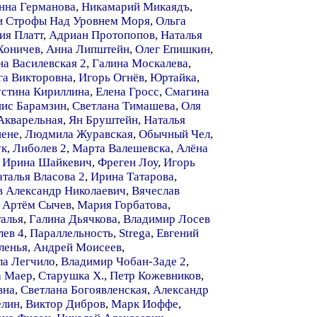
нна Германова
,
Никамарий Микаядъ
,
и Строфы Над Уровнем Моря
,
Ольга
ия Платт
,
Адриан Протопопов
,
Наталья
Хоничев
,
Анна Липштейн
,
Олег Епишкин
,
на Василевская 2
,
Галина Москалева
,
га Викторовна
,
Игорь Огнёв
,
Юртайка
,
устина Кириллина
,
Елена Гросс
,
Смагина
ис Барамзин
,
Светлана Тимашева
,
Оля
Акварельная
,
Ян Бруштейн
,
Наталья
ене
,
Людмила Журавская
,
Обычный Чел
,
ук
,
Либолев 2
,
Марта Валешевска
,
Алёна
,
Ирина Шайкевич
,
Фреген Лоу
,
Игорь
талья Власова 2
,
Ирина Татарова
,
в Александр Николаевич
,
Вячеслав
,
Артём Сычев
,
Мария Горбатова
,
талья
,
Галина Дьячкова
,
Владимир Лосев
лев 4
,
Параллельность
,
Strega
,
Евгений
ленья
,
Андрей Моисеев
,
а Легчило
,
Владимир Чобан-Заде 2
,
а Маер
,
Старушка Х.
,
Петр Кожевников
,
вна
,
Светлана Богоявленская
,
Александр
елин
,
Виктор Дибров
,
Марк Иоффе
,