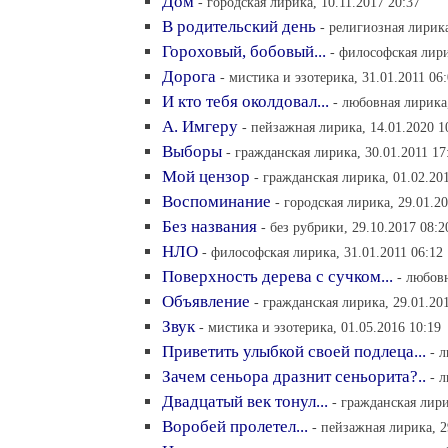
Дом
- городская лирика, 10.11.2017 20:37
В родительский день
- религиозная лирика
Гороховый, бобовый...
- философская лири
Дорога
- мистика и эзотерика, 31.01.2011 06
И кто тебя околдовал...
- любовная лирика,
А. Имгеру
- пейзажная лирика, 14.01.2020 1
Выборы
- гражданская лирика, 30.01.2011 17
Мой цензор
- гражданская лирика, 01.02.20
Воспоминание
- городская лирика, 29.01.20
Без названия
- без рубрики, 29.10.2017 08:2
НЛО
- философская лирика, 31.01.2011 06:12
Поверхность дерева с сучком...
- любовн
Объявление
- гражданская лирика, 29.01.20
Звук
- мистика и эзотерика, 01.05.2016 10:19
Приветить улыбкой своей подлеца...
- 
Зачем сеньора дразнит сеньорита?..
- 
Двадцатый век тонул...
- гражданская лири
Воробей пролетел...
- пейзажная лирика, 2