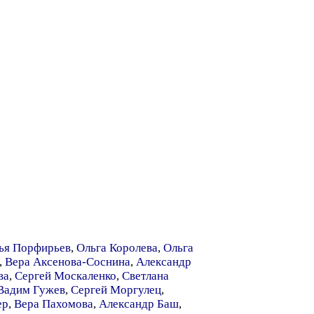
ья Порфирьев
,
Ольга Королева
,
Ольга
,
Вера Аксенова-Соснина
,
Александр
ва
,
Сергей Москаленко
,
Светлана
Вадим Гужев
,
Сергей Моргулец
,
ер
,
Вера Пахомова
,
Александр Баш
,