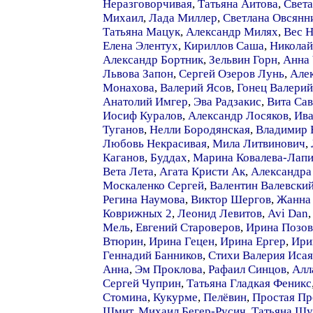
Неразговорчивая
,
Татьяна Аитова
,
Свет
Михаил
,
Лада Миллер
,
Светлана Овсянн
Татьяна Мацук
,
Александр Милях
,
Вес 
Елена Элентух
,
Кириллов Саша
,
Николай
Александр Бортник
,
Зельвин Горн
,
Анна
Львова Запон
,
Сергей Озеров Лунь
,
Але
Монахова
,
Валерий Ясов
,
Гонец Валерий
Анатолий Имгер
,
Эва Радзакис
,
Вита Са
Иосиф Куралов
,
Александр Лосяков
,
Ива
Туганов
,
Нелли Бородянская
,
Владимир 
Любовь Некрасивая
,
Мила Литвинович
,
Каганов
,
Буддах
,
Марина Ковалева-Лап
Вета Лета
,
Агата Кристи Ак
,
Александра
Москаленко Сергей
,
Валентин Валевски
Регина Наумова
,
Виктор Шергов
,
Жанна 
Коврижных 2
,
Леонид Левитов
,
Avi Dan
Мель
,
Евгений Староверов
,
Ирина Позов
Втюрин
,
Ирина Гецен
,
Ирина Ергер
,
Ири
Геннадий Банников
,
Стихи Валерия Иса
Анна
,
Эм Проклова
,
Рафаил Синцов
,
Алл
Сергей Чуприн
,
Татьяна Гладкая Феникс
Стомина
,
Кукурме
,
Пелёвин
,
Простая Пр
Шмит
,
Михаил Бегер-Русич
,
Татьяна Шу