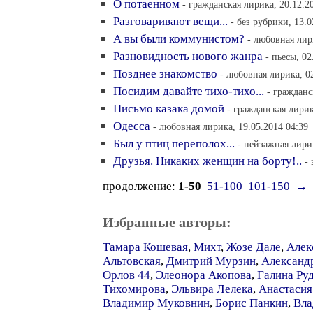
О потаенном
- гражданская лирика, 20.12.2
Разговаривают вещи...
- без рубрики, 13.0
А вы были коммунистом?
- любовная лир
Разновидность нового жанра
- пьесы, 02
Позднее знакомство
- любовная лирика, 02
Посидим давайте тихо-тихо...
- гражданс
Письмо казака домой
- гражданская лирик
Одесса
- любовная лирика, 19.05.2014 04:39
Был у птиц переполох...
- пейзажная лирик
Друзья. Никаких женщин на борту!..
- 
продолжение:
1-50
51-100
101-150
→
Избранные авторы:
Тамара Кошевая
,
Михт
,
Жозе Дале
,
Алек
Альтовская
,
Дмитрий Мурзин
,
Александ
Орлов 44
,
Элеонора Акопова
,
Галина Ру
Тихомирова
,
Эльвира Лелека
,
Анастасия
Владимир Муковнин
,
Борис Панкин
,
Вла