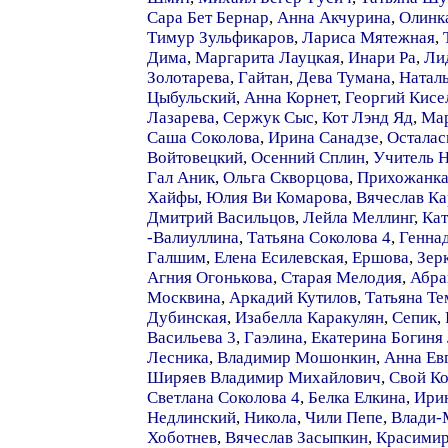
Сара Бет Бернар
,
Анна Акчурина
,
Олинк
Тимур Зульфикаров
,
Лариса Мятежная
,
Дима
,
Маргарита Лауцкая
,
Инари Ра
,
Ли
Золотарева
,
Гайтан
,
Дева Тумана
,
Натал
Цыбульский
,
Анна Корнет
,
Георгий Кисе
Лазарева
,
Сержук Сыс
,
Кот Лэнд Яд
,
Ма
Саша Соколова
,
Ирина Санадзе
,
Осталас
Войтовецкий
,
Осенний Сплин
,
Учитель 
Гал Аник
,
Ольга Скворцова
,
Прихожанк
Хайфы
,
Юлия Ви Комарова
,
Вячеслав К
Дмитрий Васильцов
,
Лейла Меллинг
,
Кат
-Валиуллина
,
Татьяна Соколова 4
,
Генна
Галшим
,
Елена Есилевская
,
Ершова
,
Зер
Агния Огонькова
,
Старая Мелодия
,
Абра
Москвина
,
Аркадий Кутилов
,
Татьяна Т
Дубинская
,
Изабелла Каракулян
,
Сепик
,
Васильева 3
,
Гаэлина
,
Екатерина Богиня
Лесника
,
Владимир Мошонкин
,
Анна Ев
Ширяев Владимир Михайлович
,
Свой К
Светлана Соколова 4
,
Белка Елкина
,
Ирин
Недлинский
,
Никола
,
Чили Пепе
,
Влади-
Хоботнев
,
Вячеслав Засыпкин
,
Красимир