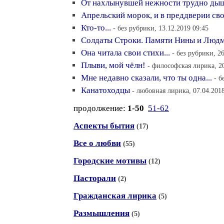
От нахлынувшей нежности трудно дыша
Апрельский морок, и в преддверии сво
Кто-то...
- без рубрики, 13.12.2019 09:45
Солдаты Строки. Памяти Нины и Люд
Она читала свои стихи...
- без рубрики, 2
Плыви, мой чёлн!
- философская лирика, 20
Мне недавно сказали, что ты одна...
- б
Канатоходцы
- любовная лирика, 07.04.2018
продолжение:
1-50
51-62
Аспекты бытия
(17)
Все о любви
(55)
Городские мотивы
(12)
Пасторали
(2)
Гражданская лирика
(5)
Размышления
(5)