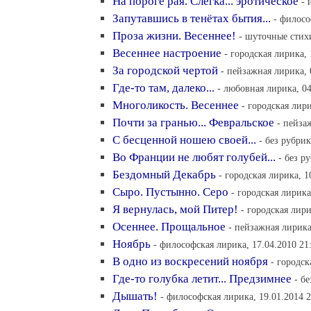
На пороге рая. Слегка... эротическое
- 
Запутавшись в тенётах бытия...
- филосо
Проза жизни. Весеннее!
- шуточные стихи
Весеннее настроение
- городская лирика, 
За городской чертой
- пейзажная лирика, 
Где-то там, далеко...
- любовная лирика, 04
Многоликость. Весеннее
- городская лири
Почти за гранью... Февральское
- пейза
С бесценной ношею своей...
- без рубрик
Во Франции не любят голубей...
- без р
Бездомный Декабрь
- городская лирика, 1
Сыро. Пустынно. Серо
- городская лирика
Я вернулась, мой Питер!
- городская лири
Осеннее. Прощальное
- пейзажная лирика
Ноябрь
- философская лирика, 17.04.2010 21
В одно из воскресений ноября
- городск
Где-то голубка летит... Предзимнее
- б
Дышать!
- философская лирика, 19.01.2014 2