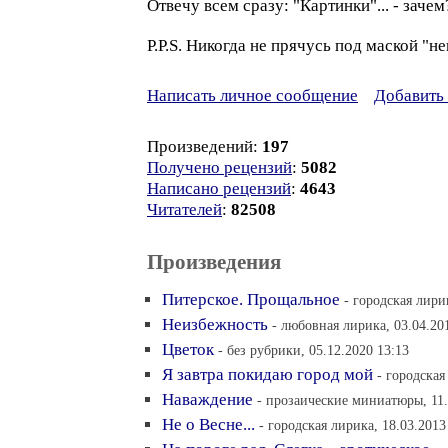
Отвечу всем сразу: "Картинки"... - зачем
P.P.S. Никогда не прячусь под маской "не
Написать личное сообщение
Добавить 
Произведений:
197
Получено рецензий
:
5082
Написано рецензий
:
4643
Читателей
:
82508
Произведения
Питерское. Прощальное
- городская лири
Неизбежность
- любовная лирика, 03.04.20
Цветок
- без рубрики, 05.12.2020 13:13
Я завтра покидаю город мой
- городская
Наваждение
- прозаические миниатюры, 11.
Не о Весне...
- городская лирика, 18.03.2013