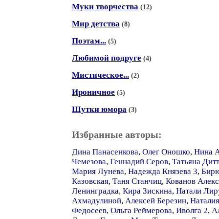
Муки творчества
(12)
Мир детства
(8)
Поэтам...
(5)
Любимой подруге
(4)
Мистическое...
(2)
Ироничное
(5)
Шутки юмора
(3)
Избранные авторы:
Дина Панасенкова
,
Олег Оношко
,
Нина А
Чемезова
,
Геннадий Серов
,
Татьяна Дитт
Мария Лунева
,
Надежда Князева 3
,
Бирю
Казовская
,
Таня Станчиц
,
Кованов Алек
Ленинградка
,
Кира Зискина
,
Натали Лир
Ахмадулиной
,
Алексей Березин
,
Наталия
Федосеев
,
Ольга Реймерова
,
Иволга 2
,
А