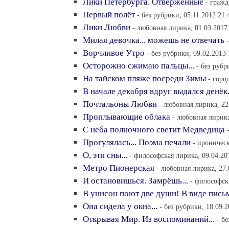
Лики Петербурга. Отверженные
- гражд
Первый полёт
- без рубрики, 05.11.2012 21:
Лики Любви
- любовная лирика, 01.03.2017
Милая девочка... можешь не отвечать
Ворчливое Утро
- без рубрики, 09.02.2013 
Осторожно сжимаю пальцы...
- без рубр
На тайском пляже посреди Зимы
- горо
В начале декабря вдруг выдался денёк.
Почтальоны Любви
- любовная лирика, 22
Проплывающие облака
- любовная лирика
С неба полночного светит Медведица
Прогулялась... Поэма печали
- ироническ
О, эти сны...
- философская лирика, 09.04.20
Метро Пионерская
- любовная лирика, 27.
И остановишься. Замрёшь...
- философск
В унисон поют две души! В виде пись
Она сидела у окна...
- без рубрики, 18.09.2
Открывая Мир. Из воспоминаний...
- б