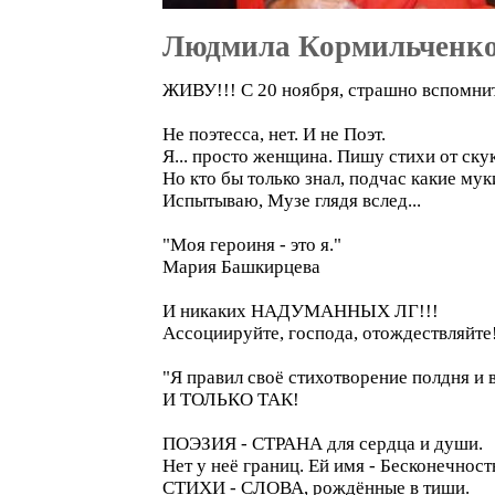
Людмила Кормильченк
ЖИВУ!!! С 20 ноября, страшно вспомнит
Не поэтесса, нет. И не Поэт.
Я... просто женщина. Пишу стихи от ску
Но кто бы только знал, подчас какие мук
Испытываю, Музе глядя вслед...
"Моя героиня - это я."
Мария Башкирцева
И никаких НАДУМАННЫХ ЛГ!!!
Ассоциируйте, господа, отождествляйте
"Я правил своё стихотворение полдня и 
И ТОЛЬКО ТАК!
ПОЭЗИЯ - СТРАНА для сердца и души.
Нет у неё границ. Ей имя - Бесконечность
СТИХИ - СЛОВА, рождённые в тиши.