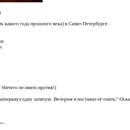
о
ь какого года прошлого века) в Санкт-Петербурге.
ки.
и
! Ничего не имею против!)
вычеркнул одну запятую. Вечером я поставил её опять." Оск
...