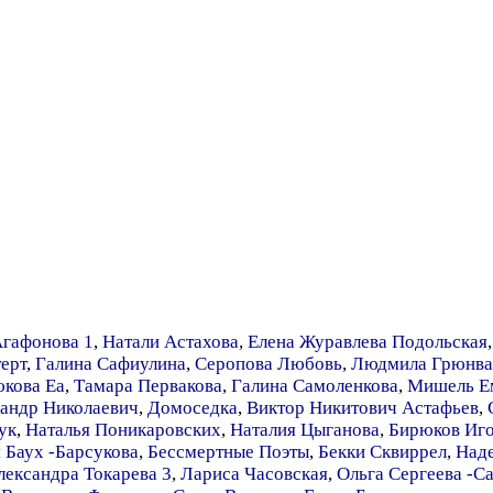
гафонова 1
,
Натали Астахова
,
Елена Журавлева Подольская
ерт
,
Галина Сафиулина
,
Серопова Любовь
,
Людмила Грюнва
кова Еа
,
Тамара Первакова
,
Галина Самоленкова
,
Мишель Е
сандр Николаевич
,
Домоседка
,
Виктор Никитович Астафьев
,
ук
,
Наталья Поникаровских
,
Наталия Цыганова
,
Бирюков Иг
 Баух -Барсукова
,
Бессмертные Поэты
,
Бекки Сквиррел
,
Над
лександра Токарева 3
,
Лариса Часовская
,
Ольга Сергеева -С