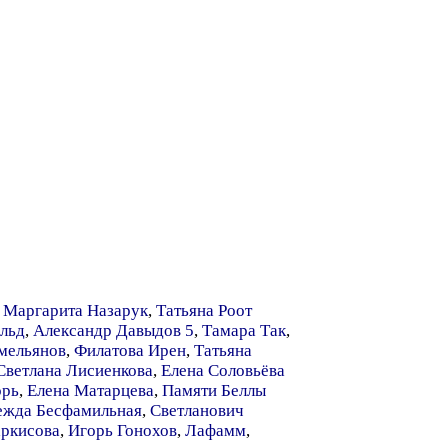
,
Маргарита Назарук
,
Татьяна Роот
льд
,
Александр Давыдов 5
,
Тамара Так
,
мельянов
,
Филатова Ирен
,
Татьяна
Светлана Лисиенкова
,
Елена Соловьёва
орь
,
Елена Матарцева
,
Памяти Беллы
ежда Бесфамильная
,
Светланович
аркисова
,
Игорь Гонохов
,
Лафамм
,