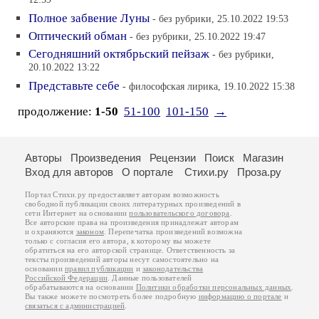
12:59
Полное забвение Луны
- без рубрики, 25.10.2022 19:53
Оптический обман
- без рубрики, 25.10.2022 19:47
Сегодняшний октябрьский пейзаж
- без рубрики,
20.10.2022 13:22
Представьте себе
- философская лирика, 19.10.2022 15:38
продолжение:
1-50
51-100
101-150
→
Авторы
Произведения
Рецензии
Поиск
Магазин
Вход для авторов
О портале
Стихи.ру
Проза.ру
Портал Стихи.ру предоставляет авторам возможность
свободной публикации своих литературных произведений в
сети Интернет на основании
пользовательского договора
.
Все авторские права на произведения принадлежат авторам
и охраняются
законом
. Перепечатка произведений возможна
только с согласия его автора, к которому вы можете
обратиться на его авторской странице. Ответственность за
тексты произведений авторы несут самостоятельно на
основании
правил публикации
и
законодательства
Российской Федерации
. Данные пользователей
обрабатываются на основании
Политики обработки персональных данных
.
Вы также можете посмотреть более подробную
информацию о портале
и
связаться с администрацией
.