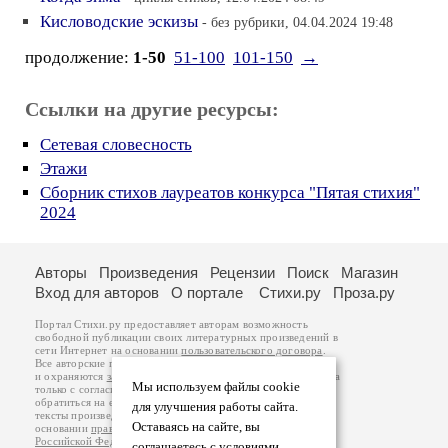
Кисловодские эскизы
- без рубрики, 04.04.2024 19:48
продолжение:
1-50
51-100
101-150
→
Ссылки на другие ресурсы:
Сетевая словесность
Этажи
Сборник стихов лауреатов конкурса "Пятая стихия"
2024
Авторы
Произведения
Рецензии
Поиск
Магазин
Вход для авторов
О портале
Стихи.ру
Проза.ру
Портал Стихи.ру предоставляет авторам возможность
свободной публикации своих литературных произведений в
сети Интернет на основании
пользовательского договора
.
Все авторские права на произведения принадлежат авторам
и охраняются
законом
. Перепечатка произведений возможна
Мы используем файлы cookie
только с согласия его автора, к которому вы можете
обратиться на его авторской странице. Ответственность за
для улучшения работы сайта.
тексты произведений авторы несут самостоятельно на
Оставаясь на сайте, вы
основании
правил публикации
и
законодательства
Российской Федерации
. Данные пользователей
соглашаетесь с условиями