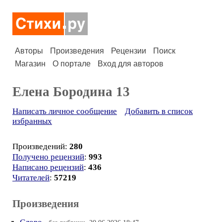
Авторы
Произведения
Рецензии
Поиск
Магазин
О портале
Вход для авторов
Елена Бородина 13
Написать личное сообщение
Добавить в список
избранных
Произведений:
280
Получено рецензий
:
993
Написано рецензий
:
436
Читателей
:
57219
Произведения