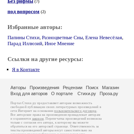
Без рифмы
(7)
под вопросом
(2)
Избранные авторы:
Папины Стихи
,
Разноцветные Сны
,
Елена Невесёлая
,
Парад Иллюзий
,
Иное Мнение
Ссылки на другие ресурсы:
Я в Контакте
Авторы
Произведения
Рецензии
Поиск
Магазин
Вход для авторов
О портале
Стихи.ру
Проза.ру
Портал Стихи.ру предоставляет авторам возможность
свободной публикации своих литературных произведений в
сети Интернет на основании
пользовательского договора
.
Все авторские права на произведения принадлежат авторам
и охраняются
законом
. Перепечатка произведений возможна
только с согласия его автора, к которому вы можете
обратиться на его авторской странице. Ответственность за
тексты произведений авторы несут самостоятельно на