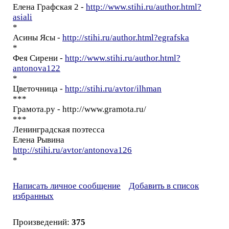
Елена Графская 2 -
http://www.stihi.ru/author.html?
asiali
*
Асины Ясы -
http://stihi.ru/author.html?egrafska
*
Фея Сирени -
http://www.stihi.ru/author.html?
antonova122
*
Цветочница -
http://stihi.ru/avtor/ilhman
***
Грамота.ру - http://www.gramota.ru/
***
Ленинградская поэтесса
Елена Рывина
http://stihi.ru/avtor/antonova126
*
Написать личное сообщение
Добавить в список
избранных
Произведений:
375