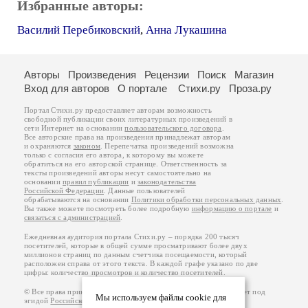
Избранные авторы:
Василий Перебиковский
,
Анна Лукашина
Авторы
Произведения
Рецензии
Поиск
Магазин
Вход для авторов
О портале
Стихи.ру
Проза.ру
Портал Стихи.ру предоставляет авторам возможность
свободной публикации своих литературных произведений в
сети Интернет на основании
пользовательского договора
.
Все авторские права на произведения принадлежат авторам
и охраняются
законом
. Перепечатка произведений возможна
только с согласия его автора, к которому вы можете
обратиться на его авторской странице. Ответственность за
тексты произведений авторы несут самостоятельно на
основании
правил публикации
и
законодательства
Российской Федерации
. Данные пользователей
обрабатываются на основании
Политики обработки персональных данных
.
Вы также можете посмотреть более подробную
информацию о портале
и
связаться с администрацией
.
Ежедневная аудитория портала Стихи.ру – порядка 200 тысяч
посетителей, которые в общей сумме просматривают более двух
миллионов страниц по данным счетчика посещаемости, который
расположен справа от этого текста. В каждой графе указано по две
цифры: количество просмотров и количество посетителей.
© Все права принадлежат авторам, 2000-2026. Портал работает под
Мы используем файлы cookie для
эгидой
Российского союза писателей
.
18+