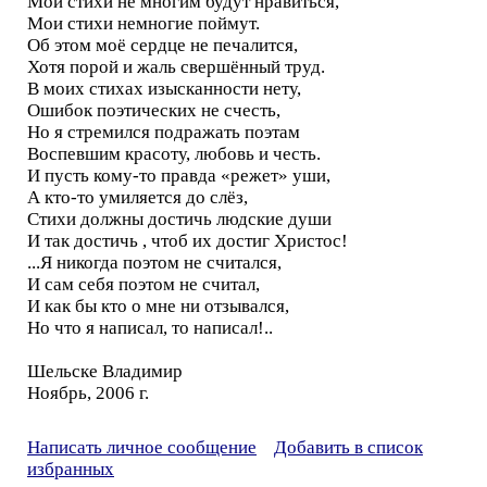
Мои стихи не многим будут нравиться,
Мои стихи немногие поймут.
Об этом моё сердце не печалится,
Хотя порой и жаль свершённый труд.
В моих стихах изысканности нету,
Ошибок поэтических не счесть,
Но я стремился подражать поэтам
Воспевшим красоту, любовь и честь.
И пусть кому-то правда «режет» уши,
А кто-то умиляется до слёз,
Стихи должны достичь людские души
И так достичь , чтоб их достиг Христос!
...Я никогда поэтом не считался,
И сам себя поэтом не считал,
И как бы кто о мне ни отзывался,
Но что я написал, то написал!..
Шельске Владимир
Ноябрь, 2006 г.
Написать личное сообщение
Добавить в список
избранных