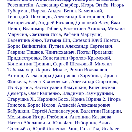
Розенштейн
,
Александр Спарбер
,
Игорь Огнёв
,
Игорь
Губерман
,
Вирель Андел
,
Веник Каменский
,
Геннадий Шеховцов
,
Александр Канторович
,
Рон
Вихоревский
,
Андрей Боталов
,
Донецкий Вася
,
Ёжи
Пилот
,
Владимир Таблер
,
Валентина Агапова
,
Михаил
Марусин
,
Светлана Исса
,
Рафаил Маргулис
,
Валентина Янко
,
Татьяна Ши
,
Сетевой Клуб Поэтов
,
Борис Вайнштейн
,
Путяев Александр Сергеевич
,
Гавриил Тишков
,
Чингисханыч
,
Поэты Прозаики
Приднестровья
,
Константин Фролов-Крымский
,
Константин Трошин
,
Сергей Шелковый
,
Михаил
Табакмахер
,
Лариса Миллс
,
Роман Волчкевич
,
Антанд
,
Александра Дмитриевна Зарубина
,
Ирина
Финкель
,
Елена Квятковская
,
Александр Старатель
,
Из Бургоса
,
Васиссуалий Камушкин
,
Кшесинская
Деметра
,
Олег Радченко
,
Владимир Изумрудный
,
Старушка Х.
,
Иероним Босх
,
Ирина Юрина 2
,
Игорь
Гонохов
,
Борис Ихлов
,
Алексей Александрович
Бабушкин
,
Сергей Аствацатуров
,
Валентин Панарин
,
Мельников Игорь Глебович
,
Антонина Казакова
,
Натэла Абелашвили
,
Юнь Фен
,
Изборник
,
Алиса
Соловьёва
,
Юрий Лысенко-Раин
,
Гала-Тэя
,
Исабаев