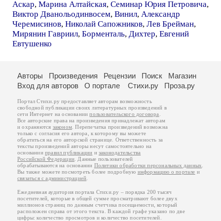
Аскар
,
Марина Алтайская
,
Семинар Юрия Петровича
,
Виктор Дванольодинвосем
,
Винил
,
Александр
Черемисинов
,
Николай Сапожников
,
Лев Брейман
,
Мирянин Гавриил
,
Борменталь
,
Дихтер
,
Евгений
Евтушенко
Авторы
Произведения
Рецензии
Поиск
Магазин
Вход для авторов
О портале
Стихи.ру
Проза.ру
Портал Стихи.ру предоставляет авторам возможность
свободной публикации своих литературных произведений в
сети Интернет на основании
пользовательского договора
.
Все авторские права на произведения принадлежат авторам
и охраняются
законом
. Перепечатка произведений возможна
только с согласия его автора, к которому вы можете
обратиться на его авторской странице. Ответственность за
тексты произведений авторы несут самостоятельно на
основании
правил публикации
и
законодательства
Российской Федерации
. Данные пользователей
обрабатываются на основании
Политики обработки персональных данных
.
Вы также можете посмотреть более подробную
информацию о портале
и
связаться с администрацией
.
Ежедневная аудитория портала Стихи.ру – порядка 200 тысяч
посетителей, которые в общей сумме просматривают более двух
миллионов страниц по данным счетчика посещаемости, который
расположен справа от этого текста. В каждой графе указано по две
цифры: количество просмотров и количество посетителей.