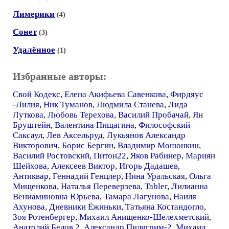
Лимерики
(4)
Сонет
(3)
Удалённое
(1)
Избранные авторы:
Свой Кодекс
,
Елена Акифьева Савенкова
,
Фирдяус
-Лилия
,
Ник Туманов
,
Людмила Станева
,
Лида
Луткова
,
Любовь Терехова
,
Василий Пробачай
,
Ян
Бруштейн
,
Валентина Пищагина
,
Философский
Саксаул
,
Лев Аксельруд
,
Лукьянов Александр
Викторович
,
Борис Бергин
,
Владимир Мошонкин
,
Василий Ростовский
,
Питон22
,
Яков Рабинер
,
Мариян
Шейхова
,
Алексеев Виктор
,
Игорь Дадашев
,
Антиквар
,
Геннадий Генцлер
,
Нина Уральская
,
Ольга
Мищенкова
,
Наталья Переверзева
,
Tabler
,
Лилианна
Вениаминовна Юрьева
,
Тамара Лагунова
,
Наиля
Ахунова
,
Дневники Ёжиньки
,
Татьяна Костандогло
,
Зоя Ротенбергер
,
Михаил Анищенко-Шелехметский
,
Анатолий Белов 2
,
Александр Пилигрим-2
,
Михаил