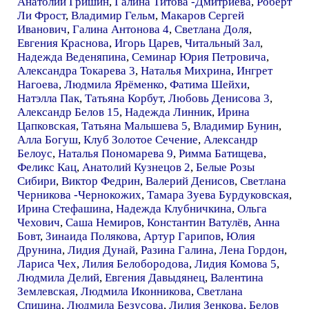
Анатолий Гришин
,
Галина Титова -Дмитриева
,
Роберт
Ли Фрост
,
Владимир Гельм
,
Макаров Сергей
Иванович
,
Галина Антонова 4
,
Светлана Доля
,
Евгения Краснова
,
Игорь Царев
,
Читальный Зал
,
Надежда Веденяпина
,
Семинар Юрия Петровича
,
Александра Токарева 3
,
Наталья Михрина
,
Ингрет
Нагоева
,
Людмила Ярёменко
,
Фатима Шейхи
,
Натэлла Пак
,
Татьяна Корбут
,
Любовь Денисова 3
,
Александр Белов 15
,
Надежда Линник
,
Ирина
Цапковская
,
Татьяна Малышева 5
,
Владимир Бунин
,
Алла Богуш
,
Клуб Золотое Сечение
,
Александр
Белоус
,
Наталья Пономарева 9
,
Римма Батищева
,
Феликс Кац
,
Анатолий Кузнецов 2
,
Белые Розы
Сибири
,
Виктор Федрин
,
Валерий Денисов
,
Светлана
Черникова -Чернокожих
,
Тамара Зуева Бурдуковская
,
Ирина Стефашина
,
Надежда Клубничкина
,
Ольга
Чехович
,
Саша Немиров
,
Константин Ватулёв
,
Анна
Бовт
,
Зинаида Полякова
,
Артур Гарипов
,
Юлия
Друнина
,
Лидия Дунай
,
Разина Галина
,
Лена Гордон
,
Лариса Чех
,
Лилия Белобородова
,
Лидия Комова 5
,
Людмила Делий
,
Евгения Давыдянец
,
Валентина
Землевская
,
Людмила Иконникова
,
Светлана
Спицина
,
Людмила Безусова
,
Лилия Зенкова
,
Белов