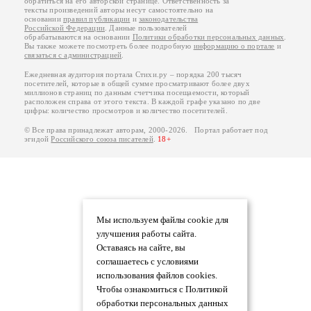
обратиться на его авторской странице. Ответственность за
тексты произведений авторы несут самостоятельно на
основании
правил публикации
и
законодательства
Российской Федерации
. Данные пользователей
обрабатываются на основании
Политики обработки персональных данных
.
Вы также можете посмотреть более подробную
информацию о портале
и
связаться с администрацией
.
Ежедневная аудитория портала Стихи.ру – порядка 200 тысяч
посетителей, которые в общей сумме просматривают более двух
миллионов страниц по данным счетчика посещаемости, который
расположен справа от этого текста. В каждой графе указано по две
цифры: количество просмотров и количество посетителей.
© Все права принадлежат авторам, 2000-2026. Портал работает под
эгидой
Российского союза писателей
.
18+
Мы используем файлы cookie для
улучшения работы сайта.
Оставаясь на сайте, вы
соглашаетесь с условиями
использования файлов cookies.
Чтобы ознакомиться с Политикой
обработки персональных данных