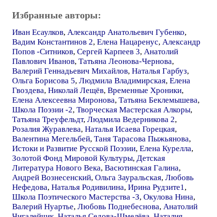
Избранные авторы:
Иван Есаулков
,
Александр Анатольевич Губенко
,
Вадим Константинов 2
,
Елена Нацаренус
,
Александр
Попов -Ситников
,
Сергей Карпеев 3
,
Анатолий
Павлович Иванов
,
Татьяна Леонова-Чернова
,
Валерий Геннадьевич Михайлов
,
Наталья Гарбуз
,
Ольга Борисова 5
,
Людмила Владимирская
,
Елена
Гвоздева
,
Николай Лещёв
,
Временные Хроники
,
Елена Алексеевна Миронова
,
Татьяна Беклемышева
,
Школа Поэзии -2
,
Творческая Мастерская Алкоры
,
Татьяна Треуфельдт
,
Людмила Ведерникова 2
,
Розалия Журавлева
,
Наталья Исаева Горецкая
,
Валентина Мегельбей
,
Таня Тарасова Пыжьянова
,
Истоки и Развитие Русской Поэзии
,
Елена Курелла
,
Золотой Фонд Мировой Культуры
,
Детская
Литература Нового Века
,
Васютинская Галина
,
Андрей Вознесенский
,
Ольга Зауральская
,
Любовь
Нефедова
,
Наталья Родивилина
,
Ирина Рудзите1
,
Школа Поэтического Мастерства -З
,
Окулова Нина
,
Валерий Нуартье
,
Любовь Поднебеснова
,
Анатолий
Чигалейчик
,
Наталья Седова-Шмелёва
,
Наталия