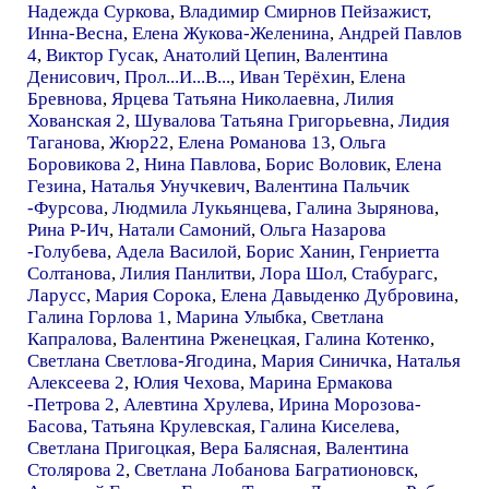
Надежда Суркова
,
Владимир Смирнов Пейзажист
,
Инна-Весна
,
Елена Жукова-Желенина
,
Андрей Павлов
4
,
Виктор Гусак
,
Анатолий Цепин
,
Валентина
Денисович
,
Прол...И...В...
,
Иван Терёхин
,
Елена
Бревнова
,
Ярцева Татьяна Николаевна
,
Лилия
Хованская 2
,
Шувалова Татьяна Григорьевна
,
Лидия
Таганова
,
Жюр22
,
Елена Романова 13
,
Ольга
Боровикова 2
,
Нина Павлова
,
Борис Воловик
,
Елена
Гезина
,
Наталья Унучкевич
,
Валентина Пальчик
-Фурсова
,
Людмила Лукьянцева
,
Галина Зырянова
,
Рина Р-Ич
,
Натали Самоний
,
Ольга Назарова
-Голубева
,
Адела Василой
,
Борис Ханин
,
Генриетта
Солтанова
,
Лилия Панлитви
,
Лора Шол
,
Стабурагс
,
Ларусс
,
Мария Сорока
,
Елена Давыденко Дубровина
,
Галина Горлова 1
,
Марина Улыбка
,
Светлана
Капралова
,
Валентина Рженецкая
,
Галина Котенко
,
Светлана Светлова-Ягодина
,
Мария Синичка
,
Наталья
Алексеева 2
,
Юлия Чехова
,
Марина Ермакова
-Петрова 2
,
Алевтина Хрулева
,
Ирина Морозова-
Басова
,
Татьяна Крулевская
,
Галина Киселева
,
Светлана Пригоцкая
,
Вера Балясная
,
Валентина
Столярова 2
,
Светлана Лобанова Багратионовск
,