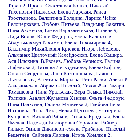
Таран 2
,
Проект Счастливая Кошка
,
Николай
Тихонович Пидласко
,
Елена Ларская
,
Раиса
Тростьянова
,
Валентина Болдина
,
Лариса Чайка
Белоцерковец
,
Любовь Питаева
,
Владимир Бакатин
,
Нина Аксенова
,
Елена Каравайчикова
,
Нинель 9
,
Лида Волик
,
Юрий Федоров
,
Елена Калюжная
,
Абдульмахмуд Рахимов
,
Елена Тихомирова 4
,
Владимир Михайлович Крюков
,
Игорь Лебедевъ
,
Альманах Цветочный Калейдоскоп
,
Елена Кашира
,
Ася Илюхина
,
В.Евсеев
,
Любовь Черноок
,
Галина
Лифанова 2
,
Татьяна Легкодимова
,
Елена-Есфирь
,
Стелла Свердлова
,
Лана Калашникова
,
Галина
Лычковская
,
Алевтина Маркова
,
Рита Раски
,
Алексей
Ааафанасьев
,
Абрамов Николай
,
Соловьёва Тамара
Томашевна
,
Нина Уральская
,
Вера Осыка
,
Николай
Тряпкин
,
Азалия Жуланова Ханина
,
Ольга Федорук
,
Нина Плаксина
,
Галина Матвеева 2
,
Глебова Вера
Ивановна
,
Лора Лета
,
Нелли Щёголева
,
Екатерина
Кунцевич
,
Виталий Рябков
,
Татьяна Бродская
,
Елена
Ямская
,
Надежда Викторовна Сорокина
,
Райнер
Рильке
,
Эмили Дикинсон -Алекс Грибанов
,
Николай
Решетнёв
,
Сабрина Ларина
,
Игорь Хомяков 2
,