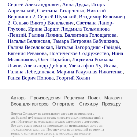
Сергей Александрович
,
Анна Дудка
,
Игорь
Апрельский
,
Светлана Татарченко
,
Николай
Вершинин 2
,
Сергей Шумский
,
Владимир Коломиец
2
,
Сенько Виктор Васильевич
,
Светлана Ланор-
Глухова
,
Ирина Даршт
,
Людмила Тельминова
-Пензий
,
Галина Лялина
,
Валентина Голощапова
,
Наталья Белинская
,
Тамара Петровна Бабушкина
,
Галина Веселовская
,
Наталья Загородняя -Гайдай
,
Евгения Ревакова
,
Поэтическое Содружество
,
Нина
Мыльникова
,
Олег Парабин
,
Людмила Рожкова
Львов
,
Александр Дибцев
,
Улекса фон Лу
,
Игала
,
Галина Лебединская
,
Марина Радужная Никитенко
,
Раиса Верич Попова
,
Георгий Холин
Авторы
Произведения
Рецензии
Поиск
Магазин
Вход для авторов
О портале
Стихи.ру
Проза.ру
Портал Стихи.ру предоставляет авторам возможность
свободной публикации своих литературных произведений в
сети Интернет на основании
пользовательского договора
.
Все авторские права на произведения принадлежат авторам
и охраняются
законом
. Перепечатка произведений возможна
только с согласия его автора, к которому вы можете