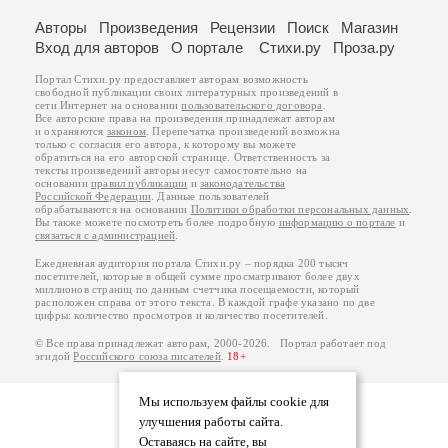
Авторы
Произведения
Рецензии
Поиск
Магазин
Вход для авторов
О портале
Стихи.ру
Проза.ру
Портал Стихи.ру предоставляет авторам возможность
свободной публикации своих литературных произведений в
сети Интернет на основании
пользовательского договора
.
Все авторские права на произведения принадлежат авторам
и охраняются
законом
. Перепечатка произведений возможна
только с согласия его автора, к которому вы можете
обратиться на его авторской странице. Ответственность за
тексты произведений авторы несут самостоятельно на
основании
правил публикации
и
законодательства
Российской Федерации
. Данные пользователей
обрабатываются на основании
Политики обработки персональных данных
.
Вы также можете посмотреть более подробную
информацию о портале
и
связаться с администрацией
.
Ежедневная аудитория портала Стихи.ру – порядка 200 тысяч
посетителей, которые в общей сумме просматривают более двух
миллионов страниц по данным счетчика посещаемости, который
расположен справа от этого текста. В каждой графе указано по две
цифры: количество просмотров и количество посетителей.
© Все права принадлежат авторам, 2000-2026. Портал работает под
эгидой
Российского союза писателей
.
18+
Мы используем файлы cookie для
улучшения работы сайта.
Оставаясь на сайте, вы