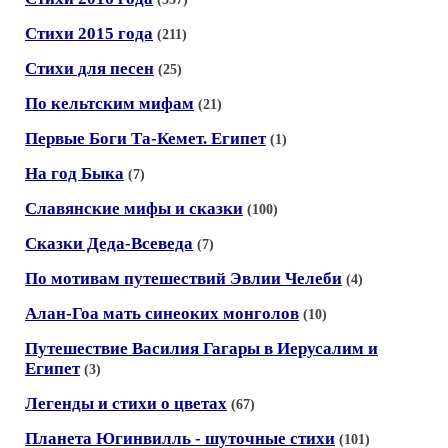
Стихи 2015 года
(211)
Стихи для песен
(25)
По кельтским мифам
(21)
Первые Боги Та-Кемет. Египет
(1)
На год Быка
(7)
Славянские мифы и сказки
(100)
Сказки Деда-Всеведа
(7)
По мотивам путешествий Эвлии Челеби
(4)
Алан-Гоа мать синеоких монголов
(10)
Путешествие Василия Гагары в Иерусалим и
Египет
(3)
Легенды и стихи о цветах
(67)
Планета Югинвилль - шуточные стихи
(101)