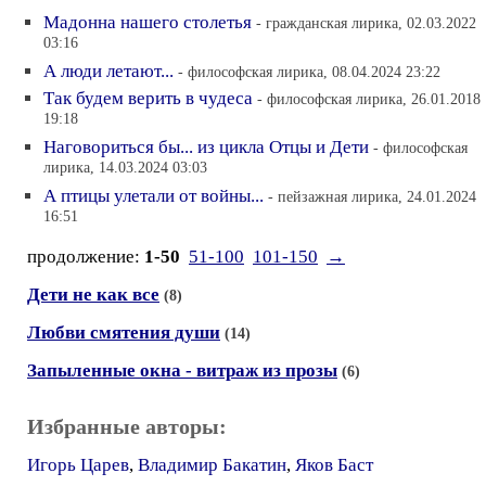
Мадонна нашего столетья
- гражданская лирика, 02.03.2022
03:16
А люди летают...
- философская лирика, 08.04.2024 23:22
Так будем верить в чудеса
- философская лирика, 26.01.2018
19:18
Наговориться бы... из цикла Отцы и Дети
- философская
лирика, 14.03.2024 03:03
А птицы улетали от войны...
- пейзажная лирика, 24.01.2024
16:51
продолжение:
1-50
51-100
101-150
→
Дети не как все
(8)
Любви смятения души
(14)
Запыленные окна - витраж из прозы
(6)
Избранные авторы:
Игорь Царев
,
Владимир Бакатин
,
Яков Баст