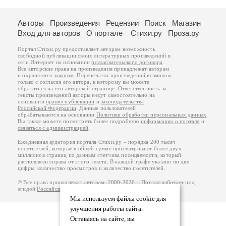
Авторы
Произведения
Рецензии
Поиск
Магазин
Вход для авторов
О портале
Стихи.ру
Проза.ру
Портал Стихи.ру предоставляет авторам возможность
свободной публикации своих литературных произведений в
сети Интернет на основании
пользовательского договора
.
Все авторские права на произведения принадлежат авторам
и охраняются
законом
. Перепечатка произведений возможна
только с согласия его автора, к которому вы можете
обратиться на его авторской странице. Ответственность за
тексты произведений авторы несут самостоятельно на
основании
правил публикации
и
законодательства
Российской Федерации
. Данные пользователей
обрабатываются на основании
Политики обработки персональных данных
.
Вы также можете посмотреть более подробную
информацию о портале
и
связаться с администрацией
.
Ежедневная аудитория портала Стихи.ру – порядка 200 тысяч
посетителей, которые в общей сумме просматривают более двух
миллионов страниц по данным счетчика посещаемости, который
расположен справа от этого текста. В каждой графе указано по две
цифры: количество просмотров и количество посетителей.
© Все права принадлежат авторам, 2000-2026. Портал работает под
эгидой
Российского союза писателей
.
18+
Мы используем файлы cookie для
улучшения работы сайта.
Оставаясь на сайте, вы