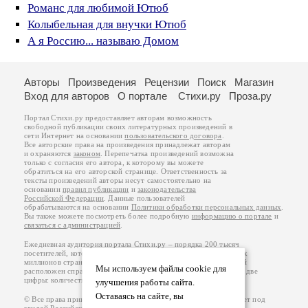
Романс для любимой Ютюб
Колыбельная для внучки Ютюб
А я Россию... называю Домом
Авторы
Произведения
Рецензии
Поиск
Магазин
Вход для авторов
О портале
Стихи.ру
Проза.ру
Портал Стихи.ру предоставляет авторам возможность
свободной публикации своих литературных произведений в
сети Интернет на основании
пользовательского договора
.
Все авторские права на произведения принадлежат авторам
и охраняются
законом
. Перепечатка произведений возможна
только с согласия его автора, к которому вы можете
обратиться на его авторской странице. Ответственность за
тексты произведений авторы несут самостоятельно на
основании
правил публикации
и
законодательства
Российской Федерации
. Данные пользователей
обрабатываются на основании
Политики обработки персональных данных
.
Вы также можете посмотреть более подробную
информацию о портале
и
связаться с администрацией
.
Ежедневная аудитория портала Стихи.ру – порядка 200 тысяч
посетителей, которые в общей сумме просматривают более двух
миллионов страниц по данным счетчика посещаемости, который
Мы используем файлы cookie для
расположен справа от этого текста. В каждой графе указано по две
цифры: количество просмотров и количество посетителей.
улучшения работы сайта.
Оставаясь на сайте, вы
© Все права принадлежат авторам, 2000-2026. Портал работает под