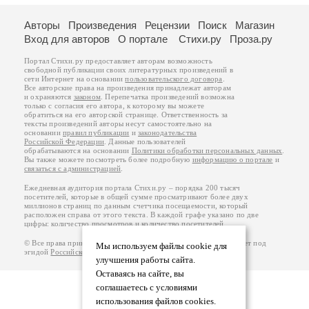
Авторы
Произведения
Рецензии
Поиск
Магазин
Вход для авторов
О портале
Стихи.ру
Проза.ру
Портал Стихи.ру предоставляет авторам возможность
свободной публикации своих литературных произведений в
сети Интернет на основании
пользовательского договора
.
Все авторские права на произведения принадлежат авторам
и охраняются
законом
. Перепечатка произведений возможна
только с согласия его автора, к которому вы можете
обратиться на его авторской странице. Ответственность за
тексты произведений авторы несут самостоятельно на
основании
правил публикации
и
законодательства
Российской Федерации
. Данные пользователей
обрабатываются на основании
Политики обработки персональных данных
.
Вы также можете посмотреть более подробную
информацию о портале
и
связаться с администрацией
.
Ежедневная аудитория портала Стихи.ру – порядка 200 тысяч
посетителей, которые в общей сумме просматривают более двух
миллионов страниц по данным счетчика посещаемости, который
расположен справа от этого текста. В каждой графе указано по две
цифры: количество просмотров и количество посетителей.
© Все права принадлежат авторам, 2000-2026. Портал работает под
Мы используем файлы cookie для
эгидой
Российского союза писателей
.
18+
улучшения работы сайта.
Оставаясь на сайте, вы
соглашаетесь с условиями
использования файлов cookies.