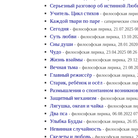
Серьезный разговор об истинной Люб
Учитель. Цикл стихов
- философская лирик
Каждой твари по паре
- сатирические стих
Сегодня
- философская лирика, 21.07.2025 0
Суть любви
- философская лирика, 13.10.20
Сны души
- философская лирика, 28.01.2020
Чудо
- философская лирика, 23.04.2025 08:26
Жизнь взаймы
- философская лирика, 29.12
Вечная тьма
- философская лирика, 21.08.2
Главный режиссёр
- философская лирика, 
Старик, ребёнок и осёл
- философская лир
Размышления о спонтанном возникно
Защитный механизм
- философская лирика
Лягушка, океан и чайка
- философская ли
Два пса
- философская лирика, 06.08.2022 07
Улыбка Будды
- философская лирика, 26.05
Невинная случайность
- философская лири
Скелеты и любовь
- философская лирика, 2