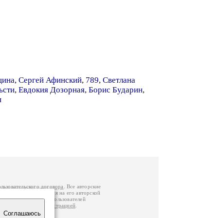
щина
,
Сергей Афинский
,
789
,
Светлана
ьсти
,
Евдокия Дозорная
,
Борис Бударин
,
н
ользовательского договора
. Все авторские
у вы можете обратиться на его авторской
й Федерации
. Данные пользователей
е
и
связаться с администрацией
.
Соглашаюсь