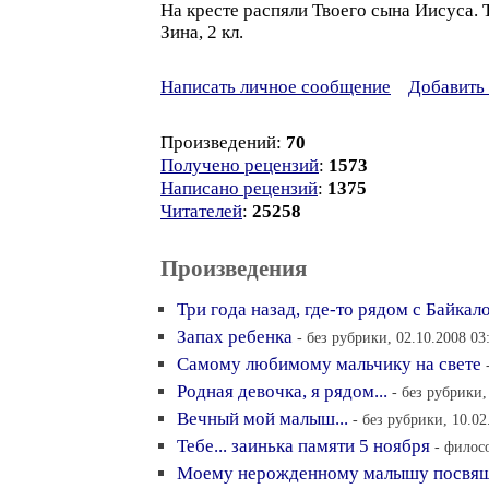
На кресте распяли Твоего сына Иисуса. 
Зина, 2 кл.
Написать личное сообщение
Добавить 
Произведений:
70
Получено рецензий
:
1573
Написано рецензий
:
1375
Читателей
:
25258
Произведения
Три года назад, где-то рядом с Байкало
Запах ребенка
- без рубрики, 02.10.2008 03
Самому любимому мальчику на свете
Родная девочка, я рядом...
- без рубрики,
Вечный мой малыш...
- без рубрики, 10.02
Тебе... заинька памяти 5 ноября
- филос
Моему нерожденному малышу посвя