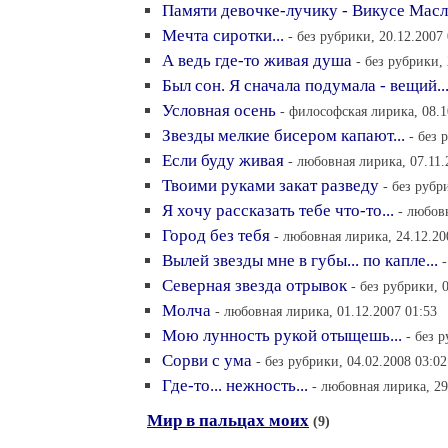
Памяти девочке-лучику - Викусе Масли
Мечта сиротки...
- без рубрики, 20.12.2007
А ведь где-то живая душа
- без рубрики, 
Был сон. Я сначала подумала - вещий..
Условная осень
- философская лирика, 08.1
Звезды мелкие бисером капают...
- без 
Если буду живая
- любовная лирика, 07.11.
Твоими руками закат разведу
- без рубр
Я хочу рассказать тебе что-то...
- любов
Город без тебя
- любовная лирика, 24.12.20
Вылей звезды мне в губы... по капле...
Северная звезда отрывок
- без рубрики, 
Молча
- любовная лирика, 01.12.2007 01:53
Мою лунность рукой отыщешь...
- без 
Сорви с ума
- без рубрики, 04.02.2008 03:02
Где-то... нежность...
- любовная лирика, 29
Мир в пальцах моих
(9)