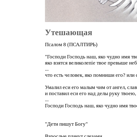
Утешающая
Псалом 8 (ПСАЛТИРЬ)
"Господи Господь наш, яко чудно имя тво
яко взятся великолепiе твое превыше неб
...
что eсть человек, яко помниши eго? или
Умалил eси eго малым чим от ангел, слав
и поставил eси eго над делы руку твоeю,
...
Господи Господь наш, яко чудно имя твое
"Дети пишут Богу"
Взрослые плачут слезами.