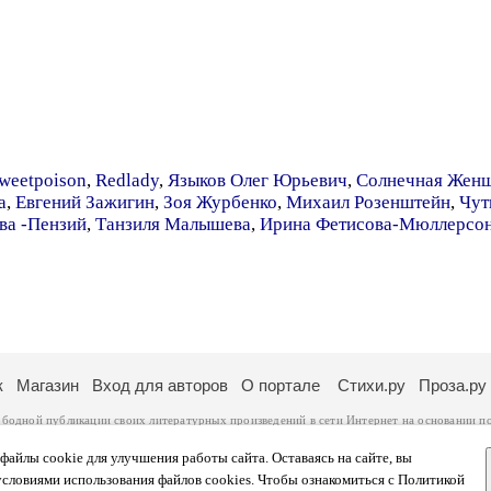
weetpoison
,
Redlady
,
Языков Олег Юрьевич
,
Солнечная Жен
а
,
Евгений Зажигин
,
Зоя Журбенко
,
Михаил Розенштейн
,
Чут
ва -Пензий
,
Танзиля Малышева
,
Ирина Фетисова-Мюллерсо
к
Магазин
Вход для авторов
О портале
Стихи.ру
Проза.ру
ободной публикации своих литературных произведений в сети Интернет на основании
п
ся
законом
. Перепечатка произведений возможна только с согласия его автора, к котором
ры несут самостоятельно на основании
правил публикации
и
законодательства Российско
айлы cookie для улучшения работы сайта. Оставаясь на сайте, вы
ональных данных
. Вы также можете посмотреть более подробную
информацию о портал
условиями использования файлов cookies. Чтобы ознакомиться с Политикой