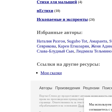
Стихи для малышей
(4)
нЕстихи
(10)
Ископаемые и экспромты
(24)
Избранные авторы:
Наталия Разгон
,
Sugubo Tot
,
Амаранта
,
S
Севрикова
,
Карен Егиазарян
,
Женя Адин
Слава-Блудный Сын
,
Людмила Тельмино
Ссылки на другие ресурсы:
Мои сказки
Авторы
Произведения
Рецензии
Поис
Портал Стихи.ру предоставляет авторам возможность св
права на произведения принадлежат авторам и охраняют
странице. Ответственность за тексты произведений авто
Мы используем ф
обрабатываются на основании
Политики обработки перс
соглашаетесь с 