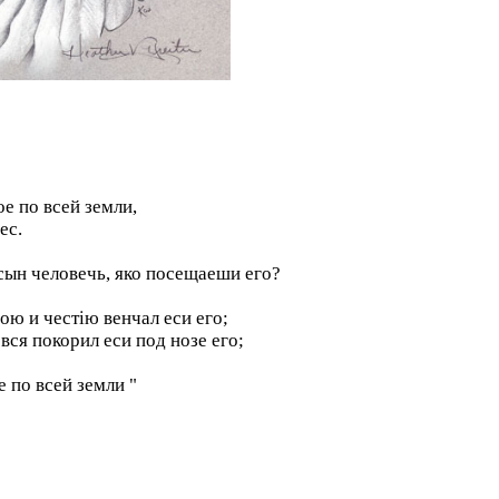
е по всей земли,
ес.
 сын человечь, яко посещаеши eго?
ою и честiю венчал eси eго;
 вся покорил eси под нозе eго;
 по всей земли "