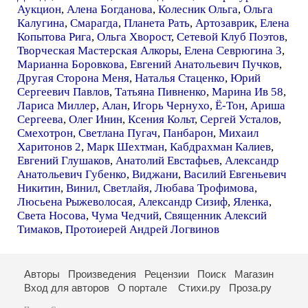
Аукцион
,
Алена Богданова
,
Колесник Ольга
,
Ольга
Калугина
,
Смарагда
,
Планета Рать
,
Артозаврик
,
Елена
Копытова Рига
,
Ольга Хворост
,
Сетевой Клуб Поэтов
,
Творческая Мастерская Алкоры
,
Елена Севрюгина 3
,
Марианна Боровкова
,
Евгений Анатольевич Пучков
,
Другая Сторона Меня
,
Наталья Стаценко
,
Юрий
Сергеевич Павлов
,
Татьяна Пивненко
,
Марина Ив 58
,
Лариса Миллер
,
Алан
,
Игорь Чернухо
,
Ё-Тон
,
Ариша
Сергеева
,
Олег Инин
,
Ксения Кольт
,
Сергей Усталов
,
Смехотрон
,
Светлана Пугач
,
Панбарон
,
Михаил
Харитонов 2
,
Марк Шехтман
,
Кабдрахман Калиев
,
Евгений Глушаков
,
Анатолий Евстафьев
,
Александр
Анатольевич Губенко
,
Виджани
,
Василий Евгеньевич
Никитин
,
Винил
,
Светлайя
,
Любава Трофимова
,
Люсьена Рыжеволосая
,
Александр Сизиф
,
Яленка
,
Света Носова
,
Чума Чедчий
,
Священник Алексий
Тимаков
,
Протоиерей Андрей Логвинов
Авторы
Произведения
Рецензии
Поиск
Магазин
Вход для авторов
О портале
Стихи.ру
Проза.ру