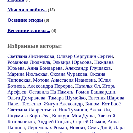
Мысли о войне...
(15)
Осенние этюды
(8)
Весенние эскизы...
(4)
Избранные авторы:
Светлана Лисиенкова
,
Оливер Сергушин Сергей
,
Романова Людмила
,
Эльвира Юрасова
,
Неждана
Юрьева
,
Анна Бондарева
,
Александр Глушаков
,
Марина Июльская
,
Оксана Чуракова
,
Оксана
Чиповская
,
Мотова Анастасия Ивановна
,
Юлия
Ботнева
,
Александра Перерва
,
Наталья Ол
,
Игорь
Арефьев
,
Оставила На Память
,
Роман Башкардин
,
Ольга Домрачева
,
Тамара Шумейко
,
Евгения Шарова
,
Павел Тесленко
,
Жигун Александр
,
Бином
,
Кот Басё
Светлана Лаврентьева
,
Ник Туманов
,
Алекс Ли
,
Людмила Королёва
,
Конкурс Моя Душа
,
Алексей
Котельников
,
Андрей Соцков
,
Сергей Ольков
,
Анна
Пашина
,
Иеромонах Роман
,
Новояз
,
Семь Дней
,
Лара