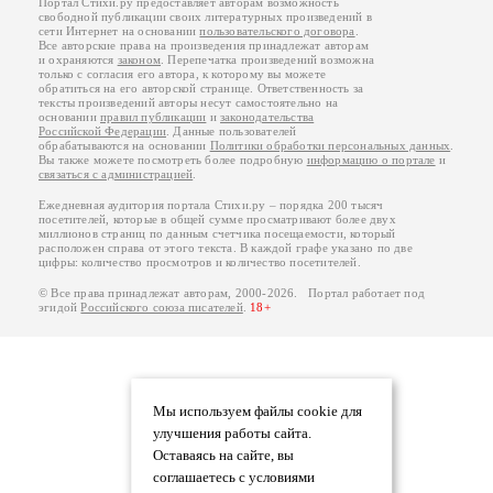
Портал Стихи.ру предоставляет авторам возможность
свободной публикации своих литературных произведений в
сети Интернет на основании
пользовательского договора
.
Все авторские права на произведения принадлежат авторам
и охраняются
законом
. Перепечатка произведений возможна
только с согласия его автора, к которому вы можете
обратиться на его авторской странице. Ответственность за
тексты произведений авторы несут самостоятельно на
основании
правил публикации
и
законодательства
Российской Федерации
. Данные пользователей
обрабатываются на основании
Политики обработки персональных данных
.
Вы также можете посмотреть более подробную
информацию о портале
и
связаться с администрацией
.
Ежедневная аудитория портала Стихи.ру – порядка 200 тысяч
посетителей, которые в общей сумме просматривают более двух
миллионов страниц по данным счетчика посещаемости, который
расположен справа от этого текста. В каждой графе указано по две
цифры: количество просмотров и количество посетителей.
© Все права принадлежат авторам, 2000-2026. Портал работает под
эгидой
Российского союза писателей
.
18+
Мы используем файлы cookie для
улучшения работы сайта.
Оставаясь на сайте, вы
соглашаетесь с условиями