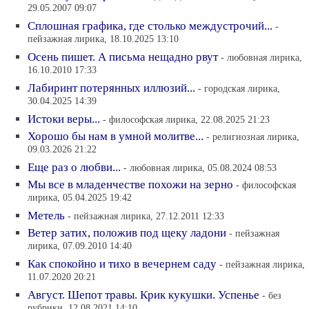
29.05.2007 09:07
Сплошная графика, где столько междустрочий...
-
пейзажная лирика, 18.10.2025 13:10
Осень пишет. А письма нещадно рвут
- любовная лирика,
16.10.2010 17:33
Лабиринт потерянных иллюзий...
- городская лирика,
30.04.2025 14:39
Истоки веры...
- философская лирика, 22.08.2025 21:23
Хорошо бы нам в умной молитве...
- религиозная лирика,
09.03.2026 21:22
Еще раз о любви...
- любовная лирика, 05.08.2024 08:53
Мы все в младенчестве похожи на зерно
- философская
лирика, 05.04.2025 19:42
Метель
- пейзажная лирика, 27.12.2011 12:33
Ветер затих, положив под щеку ладони
- пейзажная
лирика, 07.09.2010 14:40
Как спокойно и тихо в вечернем саду
- пейзажная лирика,
11.07.2020 20:21
Август. Шепот травы. Крик кукушки. Успенье
- без
рубрики, 12.08.2021 14:10