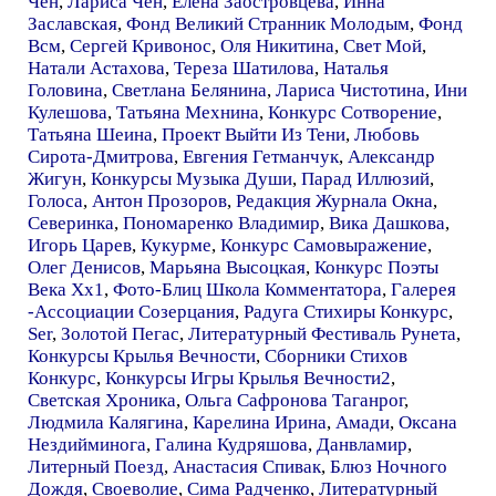
Чен
,
Лариса Чен
,
Елена Заостровцева
,
Инна
Заславская
,
Фонд Великий Странник Молодым
,
Фонд
Всм
,
Сергей Кривонос
,
Оля Никитина
,
Свет Мой
,
Натали Астахова
,
Тереза Шатилова
,
Наталья
Головина
,
Светлана Белянина
,
Лариса Чистотина
,
Ини
Кулешова
,
Татьяна Мехнина
,
Конкурс Сотворение
,
Татьяна Шеина
,
Проект Выйти Из Тени
,
Любовь
Сирота-Дмитрова
,
Евгения Гетманчук
,
Александр
Жигун
,
Конкурсы Музыка Души
,
Парад Иллюзий
,
Голоса
,
Антон Прозоров
,
Редакция Журнала Окна
,
Северинка
,
Пономаренко Владимир
,
Вика Дашкова
,
Игорь Царев
,
Кукурме
,
Конкурс Самовыражение
,
Олег Денисов
,
Марьяна Высоцкая
,
Конкурс Поэты
Века Хх1
,
Фото-Блиц Школа Комментатора
,
Галерея
-Ассоциации Созерцания
,
Радуга Стихиры Конкурс
,
Ser
,
Золотой Пегас
,
Литературный Фестиваль Рунета
,
Конкурсы Крылья Вечности
,
Сборники Стихов
Конкурс
,
Конкурсы Игры Крылья Вечности2
,
Светская Хроника
,
Ольга Сафронова Таганрог
,
Людмила Калягина
,
Карелина Ирина
,
Амади
,
Оксана
Нездийминога
,
Галина Кудряшова
,
Данвламир
,
Литерный Поезд
,
Анастасия Спивак
,
Блюз Ночного
Дождя
,
Своеволие
,
Сима Радченко
,
Литературный