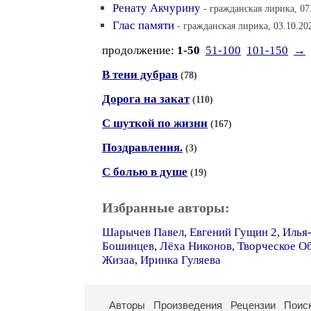
Ренату Акчурину
- гражданская лирика, 07
Глас памяти
- гражданская лирика, 03.10.20
продолжение:
1-50
51-100
101-150
→
В тени дубрав
(78)
Дорога на закат
(110)
С шуткой по жизни
(167)
Поздравления.
(3)
С болью в душе
(19)
Избранные авторы:
Шарычев Павел
,
Евгений Гущин 2
,
Илья
Бошинцев
,
Лёха Никонов
,
Творческое О
Жизаа
,
Иринка Гуляева
Авторы
Произведения
Рецензии
Поис