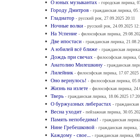
О юных музыкантах
- городская лирика, 0
Городу Дмитров
- гражданская лирика, 05.
Гладиатор
- русский рок, 27.09.2025 20:11
Ночные волки
- русский рок, 24.09.2025 12
На Успение
- философская лирика, 29.08.20
Две ипостаси
- гражданская лирика, 21.08.2
А юбилей всё ближе
- гражданская лирика
Дождь при свечах
- философская лирика, 0
Анатолию Милешкину
- гражданская лири
Лилейник
- философская лирика, 17.07.2025
Оно вернулось!
- философская лирика, 05.0
Жизнь на излете
- философская лирика, 24.
Тверь
- гражданская лирика, 18.06.2025 17:20
О буржуазных либерастах
- гражданская
Весна уходит
- пейзажная лирика, 30.05.20
Память непобедима!
- гражданская лирика
Нине Гребешковой
- гражданская лирика, 
Каждому - свое...
- гражданская лирика, 08