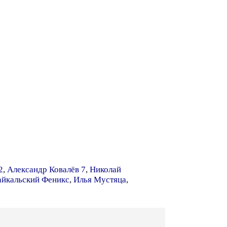
2
,
Александр Ковалёв 7
,
Николай
айкальский Феникс
,
Илья Мустяца
,