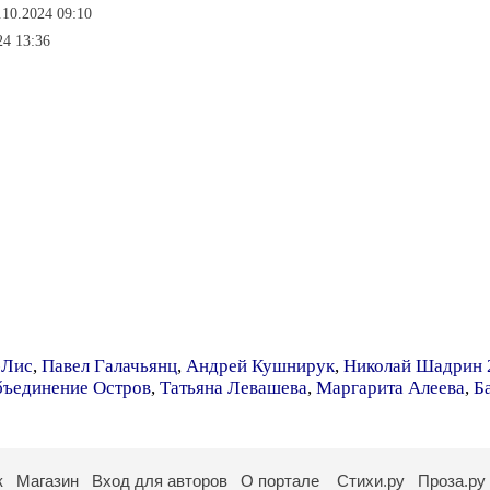
.10.2024 09:10
24 13:36
-Лис
,
Павел Галачьянц
,
Андрей Кушнирук
,
Николай Шадрин 
бъединение Остров
,
Татьяна Левашева
,
Маргарита Алеева
,
Б
к
Магазин
Вход для авторов
О портале
Стихи.ру
Проза.ру