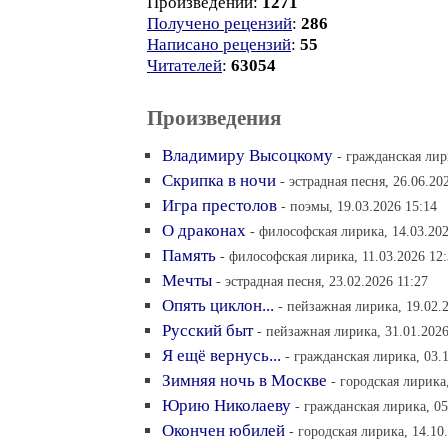
Произведений:
1271
Получено рецензий
:
286
Написано рецензий
:
55
Читателей
:
63054
Произведения
Владимиру Высоцкому
- гражданская лир
Скрипка в ночи
- эстрадная песня, 26.06.20
Игра престолов
- поэмы, 19.03.2026 15:14
О драконах
- философская лирика, 14.03.202
Память
- философская лирика, 11.03.2026 12
Мечты
- эстрадная песня, 23.02.2026 11:27
Опять циклон...
- пейзажная лирика, 19.02.
Русский быт
- пейзажная лирика, 31.01.2026
Я ещё вернусь...
- гражданская лирика, 03.
Зимняя ночь в Москве
- городская лирика
Юрию Николаеву
- гражданская лирика, 05
Окончен юбилей
- городская лирика, 14.10