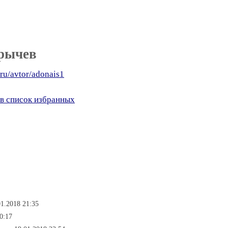
орычев
i.ru/avtor/adonais1
в список избранных
01.2018 21:35
0:17