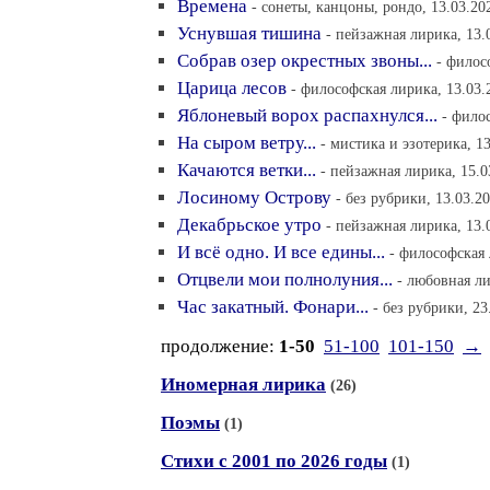
Времена
- сонеты, канцоны, рондо, 13.03.20
Уснувшая тишина
- пейзажная лирика, 13.
Собрав озер окрестных звоны...
- филос
Царица лесов
- философская лирика, 13.03.
Яблоневый ворох распахнулся...
- фило
На сыром ветру...
- мистика и эзотерика, 1
Качаются ветки...
- пейзажная лирика, 15.0
Лосиному Острову
- без рубрики, 13.03.2
Декабрьское утро
- пейзажная лирика, 13.
И всё одно. И все едины...
- философская 
Отцвели мои полнолуния...
- любовная ли
Час закатный. Фонари...
- без рубрики, 23
продолжение:
1-50
51-100
101-150
→
Иномерная лирика
(26)
Поэмы
(1)
Стихи с 2001 по 2026 годы
(1)