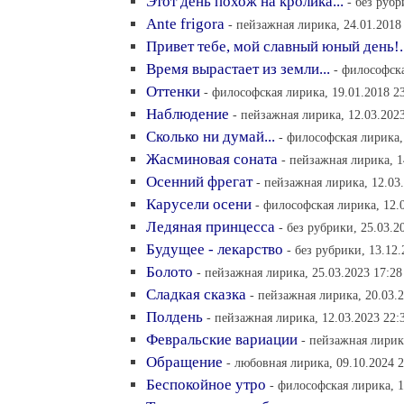
Этот день похож на кролика...
- без рубр
Ante frigora
- пейзажная лирика, 24.01.2018
Привет тебе, мой славный юный день!.
Время вырастает из земли...
- философска
Оттенки
- философская лирика, 19.01.2018 2
Наблюдение
- пейзажная лирика, 12.03.2023
Сколько ни думай...
- философская лирика,
Жасминовая соната
- пейзажная лирика, 1
Осенний фрегат
- пейзажная лирика, 12.03
Карусели осени
- философская лирика, 12.
Ледяная принцесса
- без рубрики, 25.03.2
Будущее - лекарство
- без рубрики, 13.12.
Болото
- пейзажная лирика, 25.03.2023 17:28
Сладкая сказка
- пейзажная лирика, 20.03.2
Полдень
- пейзажная лирика, 12.03.2023 22:
Февральские вариации
- пейзажная лирика
Обращение
- любовная лирика, 09.10.2024 2
Беспокойное утро
- философская лирика, 1