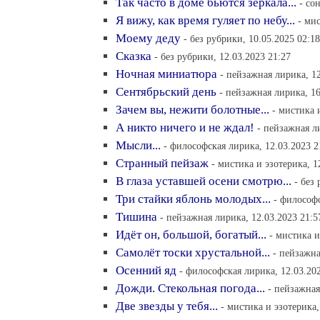
Так часто в доме бьются зеркала...
- со
Я вижу, как время гуляет по небу...
- ми
Моему деду
- без рубрики, 10.05.2025 02:18
Сказка
- без рубрики, 12.03.2023 21:27
Ночная миниатюра
- пейзажная лирика, 12
Сентябрьский день
- пейзажная лирика, 16
Зачем вы, нежити болотные...
- мистика 
А никто ничего и не ждал!
- пейзажная л
Мысли...
- философская лирика, 12.03.2023 2
Странный пейзаж
- мистика и эзотерика, 1
В глаза уставшей осени смотрю...
- без
Три стайки яблонь молодых...
- философс
Тишина
- пейзажная лирика, 12.03.2023 21:5
Идёт он, большой, богатый...
- мистика и
Самолёт тоски хрустальной...
- пейзажна
Осенний яд
- философская лирика, 12.03.20
Дожди. Стекольная погода...
- пейзажная
Две звезды у тебя...
- мистика и эзотерика,