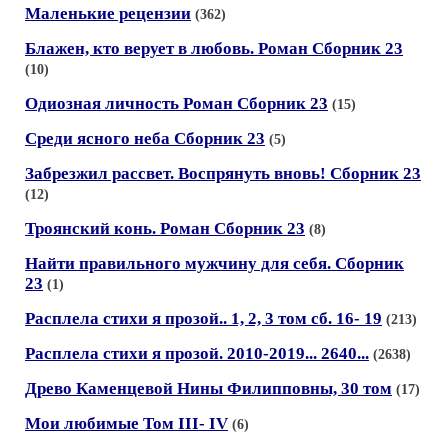
Маленькие рецензии
(362)
Блажен, кто верует в любовь. Роман Сборник 23
(10)
Одиозная личность Роман Сборник 23
(15)
Среди ясного неба Сборник 23
(5)
Забрезжил рассвет. Воспрянуть вновь! Сборник 23
(12)
Троянский конь. Роман Сборник 23
(8)
Найти правильного мужчину для себя. Сборник
23
(1)
Расплела стихи я прозой.. 1, 2, 3 том сб. 16- 19
(213)
Расплела стихи я прозой. 2010-2019... 2640...
(2638)
Древо Каменцевой Нины Филипповны, 30 том
(17)
Мои любимые Том III- IV
(6)