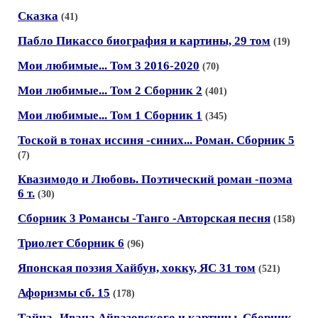
Сказка
(41)
Пабло Пикассо биография и картины, 29 том
(19)
Мои любимые... Том 3 2016-2020
(70)
Мои любимые... Том 2 Сборник 2
(401)
Мои любимые... Том 1 Сборник 1
(345)
Тоской в тонах иссиня -синих... Роман. Сборник 5
(7)
Квазимодо и Любовь. Поэтический роман -поэма
6 т.
(30)
Сборник 3 Романсы -Танго -Aвторская песня
(158)
Триолет Сборник 6
(96)
Японская поэзия Хайбун, xокку, ЯС 31 том
(521)
Афоризмы сб. 15
(178)
Тайна- Ивана Айвазовского и картины. Сборник