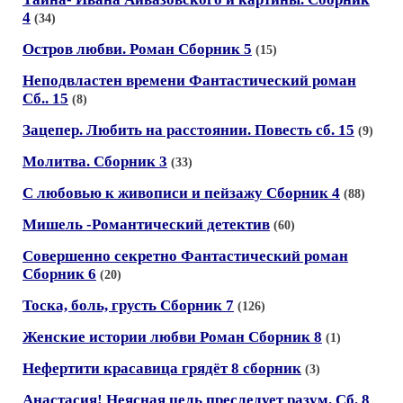
4
(34)
Остров любви. Роман Сборник 5
(15)
Неподвластен времени Фантастический роман
Сб.. 15
(8)
Зацепер. Любить на расстоянии. Повесть сб. 15
(9)
Молитва. Сборник 3
(33)
С любовью к живописи и пейзажу Сборник 4
(88)
Мишель -Романтический детектив
(60)
Совершенно секретно Фантастический роман
Сборник 6
(20)
Тоска, боль, грусть Сборник 7
(126)
Женские истории любви Роман Сборник 8
(1)
Нефертити красавица грядёт 8 сборник
(3)
Анастасия! Неясная цель преследует разум. Сб. 8