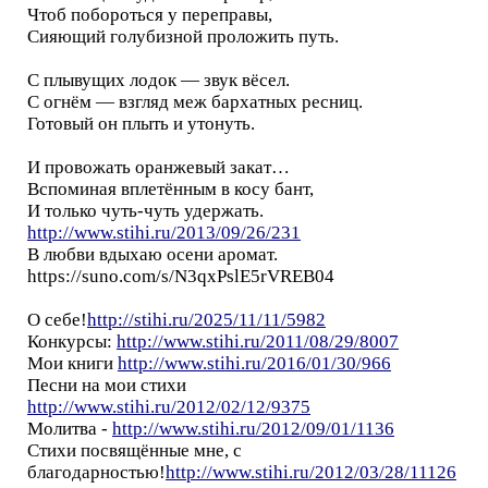
Чтоб побороться у переправы,
Сияющий голубизной проложить путь.
С плывущих лодок — звук вёсел.
С огнём — взгляд меж бархатных ресниц.
Готовый он плыть и утонуть.
И провожать оранжевый закат…
Вспоминая вплетённым в косу бант,
И только чуть-чуть удержать.
http://www.stihi.ru/2013/09/26/231
В любви вдыхаю осени аромат.
https://suno.com/s/N3qxPslE5rVREB04
О себе!
http://stihi.ru/2025/11/11/5982
Конкурсы:
http://www.stihi.ru/2011/08/29/8007
Мои книги
http://www.stihi.ru/2016/01/30/966
Песни на мои стихи
http://www.stihi.ru/2012/02/12/9375
Молитва -
http://www.stihi.ru/2012/09/01/1136
Стихи посвящённые мне, с
благодарностью!
http://www.stihi.ru/2012/03/28/11126