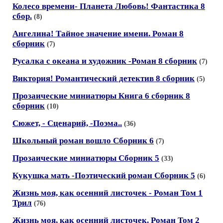
Колесо времени- Планета Любовь! Фантастика 8
сбор.
(8)
Ангелина! Тайное значение имени. Роман 8
сборник
(7)
Русалка с океана и художник -Роман 8 сборник
(7)
Виктория! Романтический детектив 8 сборник
(5)
Прозаические миниатюры Книга 6 сборник 8
сборник
(10)
Сюжет, - Сценарий, -Поэма..
(36)
Школьный роман вошло Сборник 6
(7)
Прозаические миниатюры Сборник 5
(33)
Кукушка мать -Поэтический роман Сборник 5
(6)
Жизнь моя, как осенний листочек - Роман Том 1
Трил
(76)
Жизнь моя, как осенний листочек. Роман Том 2