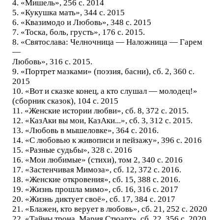
4. «Мишель», 256 с. 2014
5. «Кукушка мать», 344 с. 2015
6. «Квазимодо и Любовь», 348 с. 2015
7. «Тоска, боль, грусть», 176 с. 2015.
8. «Святослава: Челночница — Наложница — Гарем
—
Любовь», 316 с. 2015.
9. «Портрет мазками» (поэзия, басни), сб. 2, 360 с.
2015
10. «Вот и сказке конец, а кто слушал — молодец!»
(сборник сказок), 104 с. 2015
11. «Женские истории любви», сб. 8, 372 с. 2015.
12. «КазАки вы мои, КазАки...», сб. 3, 312 с. 2015.
13. «Любовь в мышеловке», 364 с. 2016.
14. «С любовью к живописи и пейзажу», 396 с. 2016
15. «Разные судьбы», 328 с. 2016
16. «Мои любимые» (стихи), том 2, 340 с. 2016
17. «Застенчивая Мимоза», сб. 12, 372 с. 2016.
18. «Женские откровения», сб. 15, 388 с. 2016.
19. «Жизнь прошла мимо», сб. 16, 316 с. 2017
20. «Жизнь диктует своё», сб. 17, 384 с. 2017
21. «Блажен, кто верует в любовь», сб. 21, 252 с. 2020
22. «Тайны трона. Мария Стюарт», сб. 22, 356 с. 2020