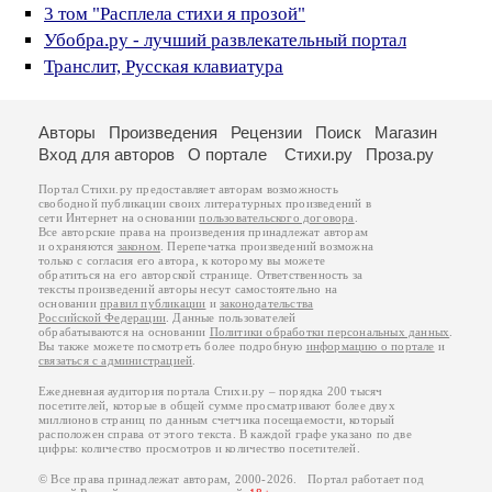
3 том "Расплела стихи я прозой"
Убобра.ру - лучший развлекательный портал
Транслит, Русская клавиатура
Авторы
Произведения
Рецензии
Поиск
Магазин
Вход для авторов
О портале
Стихи.ру
Проза.ру
Портал Стихи.ру предоставляет авторам возможность
свободной публикации своих литературных произведений в
сети Интернет на основании
пользовательского договора
.
Все авторские права на произведения принадлежат авторам
и охраняются
законом
. Перепечатка произведений возможна
только с согласия его автора, к которому вы можете
обратиться на его авторской странице. Ответственность за
тексты произведений авторы несут самостоятельно на
основании
правил публикации
и
законодательства
Российской Федерации
. Данные пользователей
обрабатываются на основании
Политики обработки персональных данных
.
Вы также можете посмотреть более подробную
информацию о портале
и
связаться с администрацией
.
Ежедневная аудитория портала Стихи.ру – порядка 200 тысяч
посетителей, которые в общей сумме просматривают более двух
миллионов страниц по данным счетчика посещаемости, который
расположен справа от этого текста. В каждой графе указано по две
цифры: количество просмотров и количество посетителей.
© Все права принадлежат авторам, 2000-2026. Портал работает под