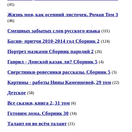
(41)
Жизнь моя, как осенний листочек. Роман Том 3
(46)
Смешных забытых слов русского языка
(111)
Басни- притчи 2010-2014 год Сборник 2
(124)
Портрет мазками Сборник пародий 2
(26)
Гаврил - Донской казак ли? Сборник 5
(4)
Сверстники-ровесники рассказы. Сборник 5
(3)
Картины - работы Нины Каменцевой, 29 том
(22)
Детское
(50)
Все сказки, книга 2, 31 том
(6)
Готовим дома. Сборник 30
(34)
Талант он во всём талант
(21)