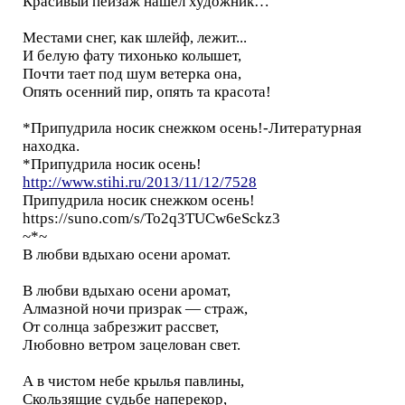
Красивый пейзаж нашёл художник…
Местами снег, как шлейф, лежит...
И белую фату тихонько колышет,
Почти тает под шум ветерка она,
Опять осенний пир, опять та красота!
*Припудрилa носик снежком осень!-Литературная
находка.
*Припудрилa носик осень!
http://www.stihi.ru/2013/11/12/7528
Припудрила носик снежком осень!
https://suno.com/s/To2q3TUCw6eSckz3
~*~
В любви вдыхаю осени аромат.
В любви вдыхаю осени аромат,
Алмазной ночи призрак — страж,
От солнца забрезжит рассвет,
Любовно ветром зацелован свет.
А в чистом небе крылья павлины,
Скользящие судьбе наперекор,