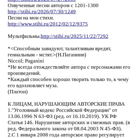
Озвученные песни автором с 1201-1300
http://stihi.ru/2026/07/30/1249
Песни на мои стихи.
http://www.stihi.ru/2012/02/12/9375
Мультфильмы.
http://stihi.ru/2025/11/22/7292
*<Способным завидуют, талантливым вредят,
гениальным - мстят.>(Н.Паганини)
Niccol; Paganini
*Hе всегда отождествляйте автора с персонажами его
произведений.
*Каждый способен хорошо творить только то, к чему
его вдохновляет муза.
(Платон)
К ЛИЦАМ, НАРУШАЮЩИМ АВТОРСКИЕ ПРАВА
1."Уголовный кодекс Российской Федерации" от
13.06.1996 N 63-ФЗ (ред. от 16.10.2019). УК РФ
Статья 146. Нарушение авторских и смежных прав. (в
ред. Федерального закона от 08.04.2003 N 45-ФЗ).
2.С 1 января 2008 года авторское право регулирует