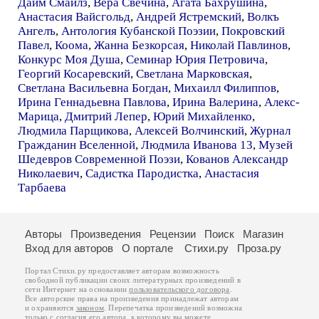
Дайм Смайлз
,
Вера Свечина
,
Агата Бахрушина
,
Анастасия Вайсгольд
,
Андрей Ястремский
,
Волкъ
Ангелъ
,
Антология Кубанской Поэзии
,
Покровский
Павел
,
Коома
,
Жанна Безкорсая
,
Николай Павлинов
,
Конкурс Моя Душа
,
Семинар Юрия Петровича
,
Георгий Косаревский
,
Светлана Марковская
,
Светлана Васильевна Богдан
,
Михаилл Филиппов
,
Ирина Геннадьевна Павлова
,
Ирина Валерина
,
Алекс-
Марица
,
Дмитрий Лепер
,
Юрий Михайленко
,
Людмила Парщикова
,
Алексей Волчинский
,
Журнал
Гражданин Вселенной
,
Людмила Иванова 13
,
Музей
Шедевров Современной Поэзи
,
Кованов Александр
Николаевич
,
Садистка Пародистка
,
Анастасия
Тарбаева
Авторы
Произведения
Рецензии
Поиск
Магазин
Вход для авторов
О портале
Стихи.ру
Проза.ру
Портал Стихи.ру предоставляет авторам возможность
свободной публикации своих литературных произведений в
сети Интернет на основании
пользовательского договора
.
Все авторские права на произведения принадлежат авторам
и охраняются
законом
. Перепечатка произведений возможна
только с согласия его автора, к которому вы можете