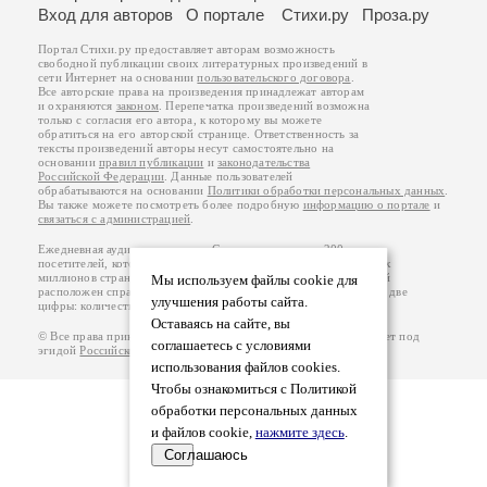
Вход для авторов
О портале
Стихи.ру
Проза.ру
Портал Стихи.ру предоставляет авторам возможность
свободной публикации своих литературных произведений в
сети Интернет на основании
пользовательского договора
.
Все авторские права на произведения принадлежат авторам
и охраняются
законом
. Перепечатка произведений возможна
только с согласия его автора, к которому вы можете
обратиться на его авторской странице. Ответственность за
тексты произведений авторы несут самостоятельно на
основании
правил публикации
и
законодательства
Российской Федерации
. Данные пользователей
обрабатываются на основании
Политики обработки персональных данных
.
Вы также можете посмотреть более подробную
информацию о портале
и
связаться с администрацией
.
Ежедневная аудитория портала Стихи.ру – порядка 200 тысяч
посетителей, которые в общей сумме просматривают более двух
миллионов страниц по данным счетчика посещаемости, который
Мы используем файлы cookie для
расположен справа от этого текста. В каждой графе указано по две
улучшения работы сайта.
цифры: количество просмотров и количество посетителей.
Оставаясь на сайте, вы
© Все права принадлежат авторам, 2000-2026. Портал работает под
соглашаетесь с условиями
эгидой
Российского союза писателей
.
18+
использования файлов cookies.
Чтобы ознакомиться с Политикой
обработки персональных данных
и файлов cookie,
нажмите здесь
.
Соглашаюсь