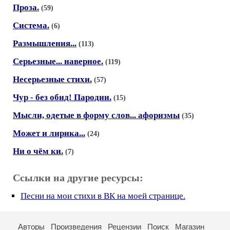
Проза.
(59)
Система.
(6)
Размышления...
(113)
Серьезные... наверное.
(119)
Несерьезные стихи.
(57)
Чур - без обид! Пародии.
(15)
Мысли, одетые в форму слов... афоризмы
(35)
Может и лирика...
(24)
Ни о чём ки.
(7)
Ссылки на другие ресурсы:
Песни на мои стихи в ВК на моей странице.
Авторы
Произведения
Рецензии
Поиск
Магазин