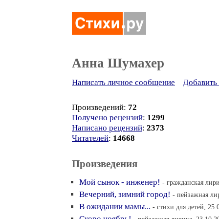
Анна Шумахер
Написать личное сообщение
Добавить 
Произведений:
72
Получено рецензий
:
1299
Написано рецензий
:
2373
Читателей
:
14668
Произведения
Мой сынок - инженер!
- гражданская лири
Вечерний, зимний город!
- пейзажная лир
В ожидании мамы...
- стихи для детей, 25.
Скоро ноябрь!