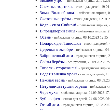
Зимнее утро!
- пейзажная лирика, 21.01.202
Снежные тортики.
- стихи для детей, 19.01
Зима- Волшебница!
- пейзажная лирика, 0
Сказочные грёзы
- стихи для детей, 02.01.
Кедр - сила Сибири!
- пейзажная лирика, 2
В преддверии зимы
- пейзажная лирика, 2
Осень
- пейзажная лирика, 08.10.2023 12:35
Подарок для Танюшки
- стихи для детей,
Деревья в октябре
- пейзажная лирика, 04.
Заброшенный дом
- гражданская лирика, 2
Слёзы берёзы
- без рубрики, 25.09.2023 07:
Тополя - сторожилы!
- гражданская лирика
Ведёт Танечка урок!
- стихи для детей, 15
Нежная весна
- пейзажная лирика, 08.09.20
Петуния-цветущая отрада
- пейзажная ли
Черемуха
- любовная лирика, 01.09.2023 17
Зубная фея
- стихи для детей, 24.08.2023 06
Отчий дом.
- гражданская лирика, 17.08.202