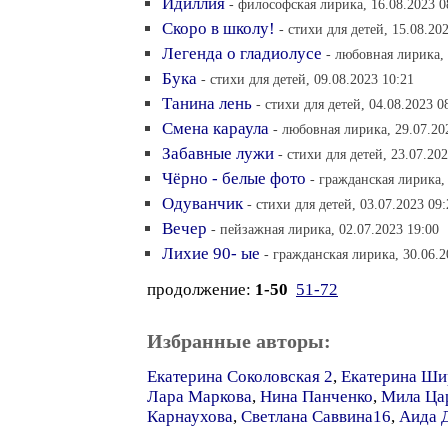
Идиллия
- философская лирика, 16.08.2023 0
Скоро в школу!
- стихи для детей, 15.08.20
Легенда о гладиолусе
- любовная лирика, 
Бука
- стихи для детей, 09.08.2023 10:21
Танина лень
- стихи для детей, 04.08.2023 0
Смена караула
- любовная лирика, 29.07.20
Забавные лужи
- стихи для детей, 23.07.20
Чёрно - белые фото
- гражданская лирика,
Одуванчик
- стихи для детей, 03.07.2023 09:
Вечер
- пейзажная лирика, 02.07.2023 19:00
Лихие 90- ые
- гражданская лирика, 30.06.2
продолжение:
1-50
51-72
Избранные авторы:
Екатерина Соколовская 2
,
Екатерина Ши
Лара Маркова
,
Нина Панченко
,
Мила Ца
Карнаухова
,
Светлана Саввина16
,
Аида 