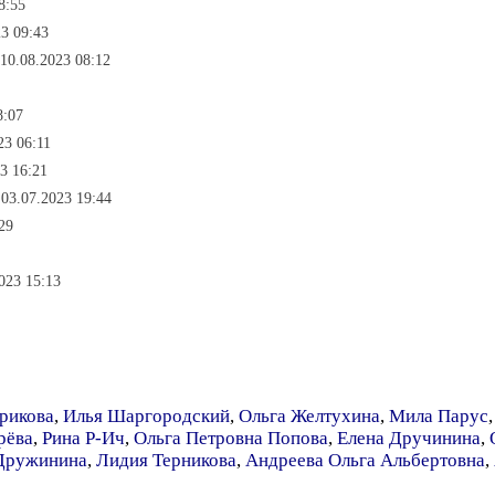
8:55
23 09:43
10.08.2023 08:12
8:07
23 06:11
23 16:21
 03.07.2023 19:44
29
023 15:13
рикова
,
Илья Шаргородский
,
Ольга Желтухина
,
Мила Парус
рёва
,
Рина Р-Ич
,
Ольга Петровна Попова
,
Елена Дручинина
,
Дружинина
,
Лидия Терникова
,
Андреева Ольга Альбертовна
,