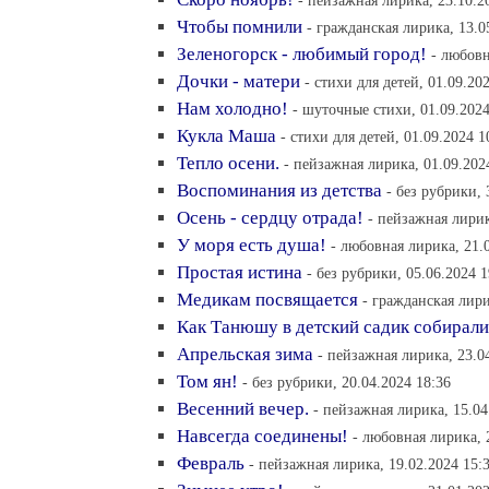
- пейзажная лирика, 23.10.2
Чтобы помнили
- гражданская лирика, 13.0
Зеленогорск - любимый город!
- любовн
Дочки - матери
- стихи для детей, 01.09.20
Нам холодно!
- шуточные стихи, 01.09.2024
Кукла Маша
- стихи для детей, 01.09.2024 1
Тепло осени.
- пейзажная лирика, 01.09.202
Воспоминания из детства
- без рубрики, 
Осень - сердцу отрада!
- пейзажная лирик
У моря есть душа!
- любовная лирика, 21.
Простая истина
- без рубрики, 05.06.2024 1
Медикам посвящается
- гражданская лири
Как Танюшу в детский садик собирали
Апрельская зима
- пейзажная лирика, 23.0
Том ян!
- без рубрики, 20.04.2024 18:36
Весенний вечер.
- пейзажная лирика, 15.04
Навсегда соединены!
- любовная лирика, 
Февраль
- пейзажная лирика, 19.02.2024 15: