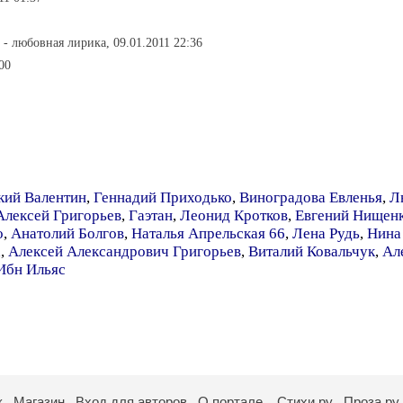
- любовная лирика, 09.01.2011 22:36
00
кий Валентин
,
Геннадий Приходько
,
Виноградова Евленья
,
Л
Алексей Григорьев
,
Гаэтан
,
Леонид Кротков
,
Евгений Нищенк
о
,
Анатолий Болгов
,
Наталья Апрельская 66
,
Лена Рудь
,
Нина
а
,
Алексей Александрович Григорьев
,
Виталий Ковальчук
,
Ал
Ибн Ильяс
к
Магазин
Вход для авторов
О портале
Стихи.ру
Проза.ру