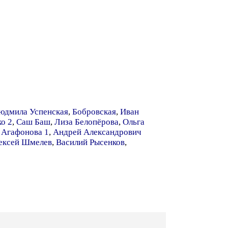
юдмила Успенская
,
Бобровская
,
Иван
о 2
,
Саш Баш
,
Лиза Белопёрова
,
Ольга
 Агафонова 1
,
Андрей Александрович
ексей Шмелев
,
Василий Рысенков
,