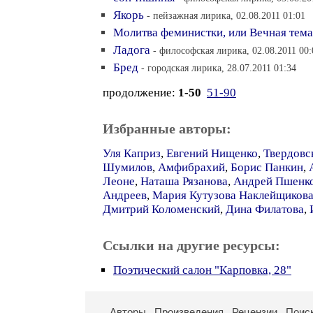
Якорь
- пейзажная лирика, 02.08.2011 01:01
Молитва феминистки, или Вечная тема
Ладога
- философская лирика, 02.08.2011 00:
Бред
- городская лирика, 28.07.2011 01:34
продолжение:
1-50
51-90
Избранные авторы:
Уля Каприз
,
Евгений Нищенко
,
Твердовс
Шумилов
,
Амфибрахий
,
Борис Панкин
,
Леоне
,
Наташа Рязанова
,
Андрей Пшенк
Андреев
,
Мария Кутузова Наклейщиков
Дмитрий Коломенский
,
Дина Филатова
,
Ссылки на другие ресурсы:
Поэтический салон "Карповка, 28"
Авторы
Произведения
Рецензии
Поис