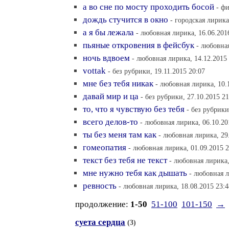
а во сне по мосту проходить босой
- ф
дождь стучится в окно
- городская лирика
а я бы лежала
- любовная лирика, 16.06.201
пьяные откровения в фейсбук
- любовная
ночь вдвоем
- любовная лирика, 14.12.2015
vottak
- без рубрики, 19.11.2015 20:07
мне без тебя никак
- любовная лирика, 10.
давай мир и ца
- без рубрики, 27.10.2015 21
то, что я чувствую без тебя
- без рубрики
всего делов-то
- любовная лирика, 06.10.20
ты без меня там как
- любовная лирика, 29
гомеопатия
- любовная лирика, 01.09.2015 2
текст без тебя не текст
- любовная лирика,
мне нужно тебя как дышать
- любовная л
ревность
- любовная лирика, 18.08.2015 23:4
продолжение:
1-50
51-100
101-150
→
суета сердца
(3)