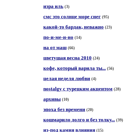
изра иль
(3)
смс это солнце море снег
(95)
какой-то бардак, неважно
(23)
по-и-ме-н-но
(14)
на от маш
(66)
цветущая весна 2010
(24)
кофе, который варила ты...
(56)
целая неделя любви
(4)
nostalgy с турецким акцентом
(28)
архивы
(10)
эпоха без времени
(20)
кошмарило долго и без толку...
(39)
из-под камня влияния
(15)