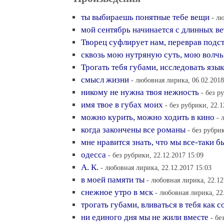
ты выбираешь понятные тебе вещи
- л
мой сентябрь начинается с длинных ве
Творец суфлирует нам, переврав подс
сквозь мою нутряную суть, мою волч
Трогать тебя губами, исследовать язы
смысл жизни
- любовная лирика, 06.02.2018
никому не нужна твоя нежность
- без р
имя твое в губах моих
- без рубрики, 22.1
можно курить, можно ходить в кино
- 
когда закончены все романы
- без рубри
мне нравится знать, что мы все-таки б
одесса
- без рубрики, 22.12.2017 15:09
А. К.
- любовная лирика, 22.12.2017 15:03
в моей памяти ты
- любовная лирика, 22.12
снежное утро в мск
- любовная лирика, 22
трогать губами, вливаться в тебя как с
ни единого дня мы не жили вместе
- бе