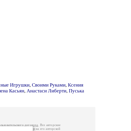
чные Игрушки
,
Своими Руками
,
Ксения
лена Касьян
,
Анастаси Либерти
,
Пуська
ользовательского договора
. Все авторские
у вы можете обратиться на его авторской