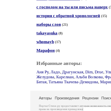
с господом на ты или письма наверх
(
история с обратной хронологией
(15)
наборы слов
(21)
takayasuka
(8)
whomayb
(17)
Марафон
(4)
Избранные авторы:
Аня Ру
,
Ладо
,
Драгунская
,
Dim
,
Drue
,
Ул
Желудова
,
Карелиан
,
Альби Волкова
,
Фр
Бятая
,
Татьяна Ткачева-Демидова
,
Мария
Авторы
Произведения
Рецензии
Поис
Портал Стихи.ру предоставляет авторам возможность св
права на произведения принадлежат авторам и охраняют