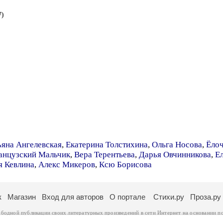
7)
ьяна Ангелевская
,
Екатерина Толстихина
,
Ольга Носова
,
Ёло
анцузский Мальчик
,
Вера Терентьева
,
Дарья Овчинникова
,
Е
 Кевлина
,
Алекс Микеров
,
Ксю Борисова
к
Магазин
Вход для авторов
О портале
Стихи.ру
Проза.ру
ободной публикации своих литературных произведений в сети Интернет на основании
п
ся
законом
. Перепечатка произведений возможна только с согласия его автора, к котором