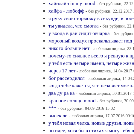
хайнлайн in my mood
- без рубрики, 22.12
хайфа - любофф
- без рубрики, 22.12.2017 
я руку свою торможу в секунде, в пол
ты увидела, что смогла
- без рубрики, 22.
у входа в рай сидит овчарка
- без рубрик
морозный воздух проскальзывает под
никого больше нет
- любовная лирика, 22.
почему-то сильнее всего я ревную к 
у тебя есть четыре имени, четыре жиз
через 17 лет
- любовная лирика, 14.04.2017 
бог рассердился
- любовная лирика, 14.04.
когда тебе кажется, что независимость
два ду ра ка
- любовная лирика, 30.01.2017 
красное солнце mood
- без рубрики, 30.09
***
- без рубрики, 04.09.2016 15:02
высек ли
- любовная лирика, 17.07.2016 09:1
у тебя новая челка, новые друзья, нов
по идее, хотя бы в стихах я могу тебя