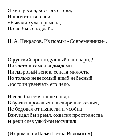
Я книгу взял, восстав от сна,
И прочитал я в ней:
«Бывали хуже времена,
Но не было подлей».
Н. А. Некрасов. Из поэмы «Современники».
О русский простодушный наш народ!
Ни злато и каменья диадемы,
Ни лавровый венок, сената милость,
Но только невесомый нимб небесный
Достоин увенчать его чело.
И если бы себя он не снедал
В бунтах кровавых и в свирепых казнях,
Не бедовал от пьянства и усобиц —
Взнуздал бы время, охватил пространства
И реки слёз улыбкой иссушил!
(Из романа «Палач Петра Великого»).