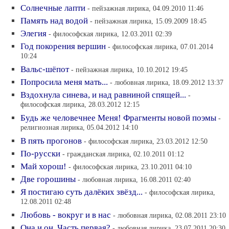
Солнечные лапти
- пейзажная лирика, 04.09.2010 11:46
Память над водой
- пейзажная лирика, 15.09.2009 18:45
Элегия
- философская лирика, 12.03.2011 02:39
Год покорения вершин
- философская лирика, 07.01.2014
10:24
Вальс-шёпот
- пейзажная лирика, 10.10.2012 19:45
Попросила меня мать...
- любовная лирика, 18.09.2012 13:37
Вздохнула синева, и над равниной спящей...
-
философская лирика, 28.03.2012 12:15
Будь же человечнее Меня! Фрагменты новой поэмы
-
религиозная лирика, 05.04.2012 14:10
В пять прогонов
- философская лирика, 23.03.2012 12:50
По-русски
- гражданская лирика, 02.10.2011 01:12
Май хорош!
- философская лирика, 23.10.2011 04:10
Две горошины
- любовная лирика, 16.08.2011 02:40
Я постигаю суть далёких звёзд...
- философская лирика,
12.08.2011 02:48
Любовь - вокруг и в нас
- любовная лирика, 02.08.2011 23:10
Она и он. Часть первая?
- любовная лирика, 23.07.2011 20:30