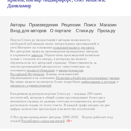
Данвламир
Авторы
Произведения
Рецензии
Поиск
Магазин
Вход для авторов
О портале
Стихи.ру
Проза.ру
Портал Стихи.ру предоставляет авторам возможность
свободной публикации своих литературных произведений в
сети Интернет на основании
пользовательского договора
.
Все авторские права на произведения принадлежат авторам
и охраняются
законом
. Перепечатка произведений возможна
только с согласия его автора, к которому вы можете
обратиться на его авторской странице. Ответственность за
тексты произведений авторы несут самостоятельно на
основании
правил публикации
и
законодательства
Российской Федерации
. Данные пользователей
обрабатываются на основании
Политики обработки персональных данных
.
Вы также можете посмотреть более подробную
информацию о портале
и
связаться с администрацией
.
Ежедневная аудитория портала Стихи.ру – порядка 200 тысяч
посетителей, которые в общей сумме просматривают более двух
миллионов страниц по данным счетчика посещаемости, который
расположен справа от этого текста. В каждой графе указано по две
цифры: количество просмотров и количество посетителей.
© Все права принадлежат авторам, 2000-2026. Портал работает под
эгидой
Российского союза писателей
.
18+