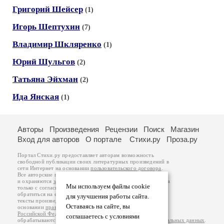
Григорий Шейсер
(1)
Игорь Шептухин
(7)
Владимир Шкляренко
(1)
Юрий Шульгов
(2)
Татьяна Эйхман
(2)
Ида Янская
(1)
Авторы
Произведения
Рецензии
Поиск
Магазин
Вход для авторов
О портале
Стихи.ру
Проза.ру
Портал Стихи.ру предоставляет авторам возможность
свободной публикации своих литературных произведений в
сети Интернет на основании
пользовательского договора
.
Все авторские права на произведения принадлежат авторам
и охраняются
законом
. Перепечатка произведений возможна
Мы используем файлы cookie
только с согласия его автора, к которому вы можете
обратиться на его авторской странице. Ответственность за
для улучшения работы сайта.
тексты произведений авторы несут самостоятельно на
Оставаясь на сайте, вы
основании
правил публикации
и
законодательства
Российской Федерации
. Данные пользователей
соглашаетесь с условиями
обрабатываются на основании
Политики обработки персональных данных
.