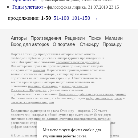
Годы улетают
- философская лирика, 31.07.2019 23:15
продолжение:
1-50
51-100
101-150
→
Авторы
Произведения
Рецензии
Поиск
Магазин
Вход для авторов
О портале
Стихи.ру
Проза.ру
Портал Стихи.ру предоставляет авторам возможность
свободной публикации своих литературных произведений в
сети Интернет на основании
пользовательского договора
.
Все авторские права на произведения принадлежат авторам
и охраняются
законом
. Перепечатка произведений возможна
только с согласия его автора, к которому вы можете
обратиться на его авторской странице. Ответственность за
тексты произведений авторы несут самостоятельно на
основании
правил публикации
и
законодательства
Российской Федерации
. Данные пользователей
обрабатываются на основании
Политики обработки персональных данных
.
Вы также можете посмотреть более подробную
информацию о портале
и
связаться с администрацией
.
Ежедневная аудитория портала Стихи.ру – порядка 200 тысяч
посетителей, которые в общей сумме просматривают более двух
миллионов страниц по данным счетчика посещаемости, который
расположен справа от этого текста. В каждой графе указано по две
цифры: количество просмотров и количество посетителей.
Мы используем файлы cookie для
© Все права принадлежат авторам, 2000-2026. Портал работает под
улучшения работы сайта.