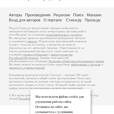
Авторы
Произведения
Рецензии
Поиск
Магазин
Вход для авторов
О портале
Стихи.ру
Проза.ру
Портал Стихи.ру предоставляет авторам возможность
свободной публикации своих литературных произведений в
сети Интернет на основании
пользовательского договора
.
Все авторские права на произведения принадлежат авторам
и охраняются
законом
. Перепечатка произведений возможна
только с согласия его автора, к которому вы можете
обратиться на его авторской странице. Ответственность за
тексты произведений авторы несут самостоятельно на
основании
правил публикации
и
законодательства
Российской Федерации
. Данные пользователей
обрабатываются на основании
Политики обработки персональных данных
.
Вы также можете посмотреть более подробную
информацию о портале
и
связаться с администрацией
.
Ежедневная аудитория портала Стихи.ру – порядка 200 тысяч
посетителей, которые в общей сумме просматривают более двух
миллионов страниц по данным счетчика посещаемости, который
расположен справа от этого текста. В каждой графе указано по две
цифры: количество просмотров и количество посетителей.
© Все права принадлежат авторам, 2000-2026. Портал работает под
Мы используем файлы cookie для
эгидой
Российского союза писателей
.
18+
улучшения работы сайта.
Оставаясь на сайте, вы
соглашаетесь с условиями