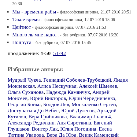
20:30
Мы - времени рабы
- философская лирика, 21.07.2016 20:51
Такое время
- философская лирика, 12.07.2016 18:06
Цейтнот
- философская лирика, 07.07.2016 21:53
Много ль мне надо...
- без рубрики, 07.07.2016 16:20
Подруга
- без рубрики, 07.07.2016 15:45
продолжение:
1-50
51-92
Избранные авторы:
Мудрый Чукча
,
Геннадий Соболев-Трубецкий
,
Лидия
Мокиевская
,
Алиса Нескучная
,
Алексей Шмелев
,
Ольга Суханова
,
Надежда Камянчук
,
Андрей
Моисеев
,
Юрий Викторов
,
Юрий Чередниченко
,
Георгий Бойко
,
Болдов Лев
,
Москаленко Сергей
,
Достучаться До Небес
,
Юрий Дулесов
,
Аркадий
Кутилов
,
Вера Грибникова
,
Владимир Львов 4
,
Александр Редичкин
,
Аня Сироткина
,
Евгений
Глушаков
,
Вонтер Лак
,
Юлия Погодина
,
Елена
Тютина Уварова
,
Вера Да Юра
,
Веник Каменский