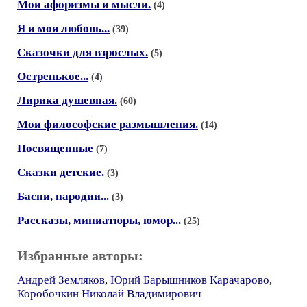
Мои афоризмы и мысли.
(4)
Я и моя любовь...
(39)
Сказочки для взрослых.
(5)
Остренькое...
(4)
Лирика душевная.
(60)
Мои философские размышления.
(14)
Посвященные
(7)
Сказки детские.
(3)
Басни, пародии...
(3)
Рассказы, миниатюры, юмор...
(25)
Избранные авторы:
Андрей Земляков
,
Юрий Барышников Карачарово
,
Коробочкин Николай Владимирович