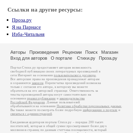
Ссылки на другие ресурсы:
Проза.ру
Я на Парнасе
Изба-Читальня
Авторы
Произведения
Рецензии
Поиск
Магазин
Вход для авторов
О портале
Стихи.ру
Проза.ру
Портал Стихи.ру предоставляет авторам возможность
свободной публикации своих литературных произведений в
сети Интернет на основании
пользовательского договора
.
Все авторские права на произведения принадлежат авторам
и охраняются
законом
. Перепечатка произведений возможна
только с согласия его автора, к которому вы можете
обратиться на его авторской странице. Ответственность за
тексты произведений авторы несут самостоятельно на
основании
правил публикации
и
законодательства
Российской Федерации
. Данные пользователей
обрабатываются на основании
Политики обработки персональных данных
.
Вы также можете посмотреть более подробную
информацию о портале
и
связаться с администрацией
.
Ежедневная аудитория портала Стихи.ру – порядка 200 тысяч
посетителей, которые в общей сумме просматривают более двух
миллионов страниц по данным счетчика посещаемости, который