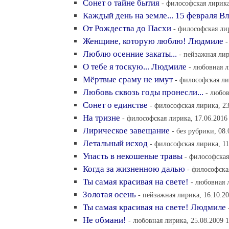
Сонет о тайне бытия
- философская лирика
Каждый день на земле... 15 февраля В
От Рождества до Пасхи
- философская лир
Женщине, которую люблю! Людмиле
-
Люблю осенние закаты...
- пейзажная лир
О тебе я тоскую... Людмиле
- любовная л
Мёртвые сраму не имут
- философская ли
Любовь сквозь годы пронесли...
- любов
Сонет о единстве
- философская лирика, 23
На тризне
- философская лирика, 17.06.2016
Лирическое завещание
- без рубрики, 08.
Летальный исход
- философская лирика, 11
Упасть в некошеные травы
- философская
Когда за жизненною далью
- философска
Ты самая красивая на свете!
- любовная 
Золотая осень
- пейзажная лирика, 16.10.20
Ты самая красивая на свете! Людмиле
Не обмани!
- любовная лирика, 25.08.2009 1