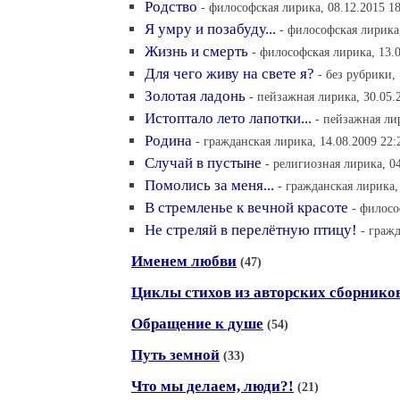
Родство
- философская лирика, 08.12.2015 18
Я умру и позабуду...
- философская лирика,
Жизнь и смерть
- философская лирика, 13.0
Для чего живу на свете я?
- без рубрики,
Золотая ладонь
- пейзажная лирика, 30.05.
Истоптало лето лапотки...
- пейзажная лир
Родина
- гражданская лирика, 14.08.2009 22:
Случай в пустыне
- религиозная лирика, 04
Помолись за меня...
- гражданская лирика,
В стремленье к вечной красоте
- филосо
Не стреляй в перелётную птицу!
- гражд
Именем любви
(47)
Циклы стихов из авторских сборнико
Обращение к душе
(54)
Путь земной
(33)
Что мы делаем, люди?!
(21)