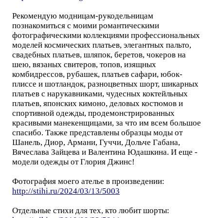
Рекомендую модницам-рукодельницам
познакомиться с моими романтическими
фотографическими коллекциями профессиональных
моделей космических платьев, элегантных пальто,
свадебных платьев, шляпок, беретов, чокеров на
шею, вязаных свитеров, топов, изящных
комбидрессов, рубашек, платьев сафари, юбок-
плиссе и шотландок, разноцветных шорт, шикарных
платьев с нарукавниками, чудесных коктейльных
платьев, японских кимоно, деловых костюмов и
спортивной одежды, продемонстрированных
красивыми манекенщицами, за что им всем большое
спасибо. Также представлены образцы моды от
Шанель, Диор, Армани, Гуччи, Дольче Габана,
Вячеслава Зайцева и Валентина Юдашкина. И еще -
модели одежды от Глория Джинс!
Фотография моего ателье в произведении:
http://stihi.ru/2024/03/13/5003
Отдельные стихи для тех, кто любит шорты: