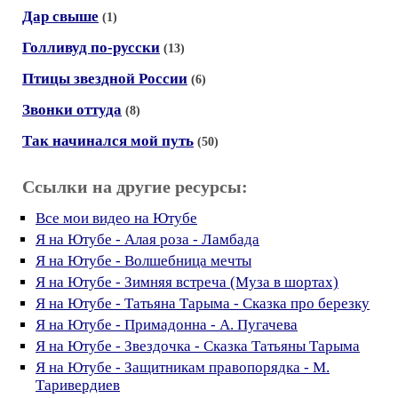
Дар свыше
(1)
Голливуд по-русски
(13)
Птицы звездной России
(6)
Звонки оттуда
(8)
Так начинался мой путь
(50)
Ссылки на другие ресурсы:
Все мои видео на Ютубе
Я на Ютубе - Алая роза - Ламбада
Я на Ютубе - Волшебница мечты
Я на Ютубе - Зимняя встреча (Муза в шортах)
Я на Ютубе - Татьяна Тарыма - Сказка про березку
Я на Ютубе - Примадонна - А. Пугачева
Я на Ютубе - Звездочка - Сказка Татьяны Тарыма
Я на Ютубе - Защитникам правопорядка - М.
Таривердиев