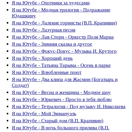
Я на Ютубе - Охотники за чудесами
Я на Ютубе - Модная трилогия - Подражание
Юдашкину
Я на Ютубе - Далекие горнисты (В.П. Крапивин)
Я на Ютубе - Лазурная песня
Я на Ютубе - Лав Стори - Оркестр Поля Мариа
Я на Ютубе - Зимняя сказка и другое
Я на Ютубе - Фокус-Покус - Музыка И. Крутого
Я на Ютубе - Хороший день
Я на Ютубе - Татьяна Тарыма - Осень в парке
Я на Ютубе - Влюбленные поют
Я на Ютубе - Два клипа для Жасмин (Богатырь и
Солдат)
Я на Ютубе - Весна и женщина - Модное шоу
Я на Ютубе - Юркевич - Просто я тебя люблю
Я на Ютубе - Тетралогия - Под музыку И. Николаева
Я на Ютубе - Мой Эммануэль
Я на Ютубе - Старый дом (В.П. Крапивин)
Я на Ютубе - В ночь большого прилива (В.П.