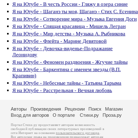
Я на Ютубе - В честь России - Гляжу в озера синие
Я на Ютубе - Шаганэ ты моя, Шаганэ - Стих С. Есенина
Я на Ютубе - Сотворение мира - Музыка Евгения Доги
Я на Ютубе - Спящая красавица - Мишель Легран
Я на Ютубе - Мир детства - Музыка А. Рыбникова
Я на Ютубе - Флейта - Марине Девятовой
Я на Ютубе - Девочка-виденье-Подражание
Леонидову
Я на Ютубе - Феномен раздвоения - Жгучие тайны
Я на Ютубе - Баркентина с именем звезды (В.П.
Крапивин)
Я на Ютубе - Небесные тайны - Татьяна Тарыма
Я на Ютубе - Расстрельная - Вечная любовь
Авторы
Произведения
Рецензии
Поиск
Магазин
Вход для авторов
О портале
Стихи.ру
Проза.ру
Портал Стихи.ру предоставляет авторам возможность
свободной публикации своих литературных произведений в
сети Интернет на основании
пользовательского договора
.
Все авторские права на произведения принадлежат авторам