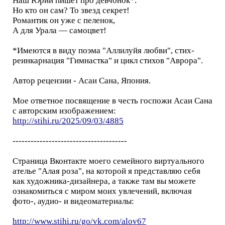
Наш Юрий пишет про девчонок*.
Но кто он сам? То звезд секрет!
Романтик он уже с пеленок,
А для Урала — самоцвет!
*Имеются в виду поэма "Аллилуйя любви", стих-
реинкарнация "Гимнастка" и цикл стихов "Аврора".
Автор рецензии - Асаи Сана, Япония.
Мое ответное посвящение в честь госпожи Асаи Сана
с авторским изображением:
http://stihi.ru/2025/09/03/4885
--------------------------------------
Страница Вконтакте моего семейного виртуального
ателье "Алая роза", на которой я представляю себя
как художника-дизайнера, а также там вы можете
ознакомиться с миром моих увлечений, включая
фото-, аудио- и видеоматериалы:
http://www.stihi.ru/go/vk.com/alov67