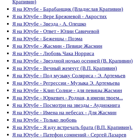
Крапивин)
Я на Ютубе - Барабанщик (Владислав Крапивин)
Я на Ютубе - Вере Брежневой - Акростих
Я на Ютубе - Звезда - А. Олешко
Я на Ютубе - Ответ - Юлии Савичевой
Я на Ютубе - Беженцы - Поэма
Я на Ютубе - Жасмин - Певице Жасмин
Я на Ютубе - Любовь Чака Норриса
Я на Ютубе - Звездной ночью осенней (В. Крапивин)
Я на Ютубе - Вечный жемчуг (В.П. Крапивин)
Я на Ютубе - Под музыку Соляриса - Э. Артемьев
Я на Ютубе - Регрессии - Музыка Э. Артемьева
Я на Ютубе - Клип Солнце - для певицы Жасмин
Я на Ютубе - Юркевич - Родная, в имени твоем...
Я на Ютубе - Посмотри на звезды - Аудиокнига
Я на Ютубе - Имена на небесах - Для Жасмин
Я на Ютубе - Только любовь
Я на Ютубе - Я иду встречать брата (В.П. Крапивин).
Я на Ютубе - Патефон сомнений - Сергей Лазарев