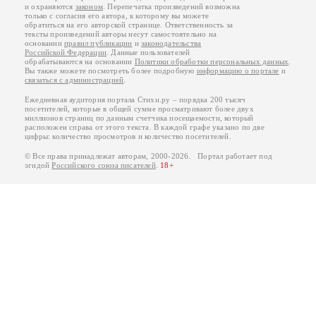
и охраняются
законом
. Перепечатка произведений возможна
только с согласия его автора, к которому вы можете
обратиться на его авторской странице. Ответственность за
тексты произведений авторы несут самостоятельно на
основании
правил публикации
и
законодательства
Российской Федерации
. Данные пользователей
обрабатываются на основании
Политики обработки персональных данных
.
Вы также можете посмотреть более подробную
информацию о портале
и
связаться с администрацией
.
Ежедневная аудитория портала Стихи.ру – порядка 200 тысяч
посетителей, которые в общей сумме просматривают более двух
миллионов страниц по данным счетчика посещаемости, который
расположен справа от этого текста. В каждой графе указано по две
цифры: количество просмотров и количество посетителей.
© Все права принадлежат авторам, 2000-2026. Портал работает под
эгидой
Российского союза писателей
.
18+