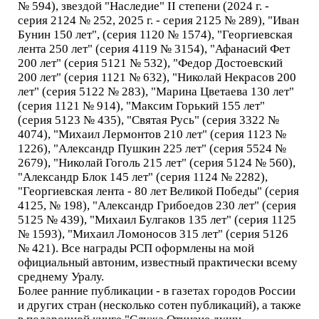
№ 594), звездой "Наследие" II степени (2024 г. -
серия 2124 № 252, 2025 г. - серия 2125 № 289), "Иван
Бунин 150 лет", (серия 1120 № 1574), "Георгиевская
лента 250 лет" (серия 4119 № 3154), "Афанасий Фет
200 лет" (серия 5121 № 532), "Федор Достоевский
200 лет" (серия 1121 № 632), "Николай Некрасов 200
лет" (серия 5122 № 283), "Марина Цветаева 130 лет"
(серия 1121 № 914), "Максим Горький 155 лет"
(серия 5123 № 435), "Святая Русь" (серия 3322 №
4074), "Михаил Лермонтов 210 лет" (серия 1123 №
1226), "Александр Пушкин 225 лет" (серия 5524 №
2679), "Николай Гоголь 215 лет" (серия 5124 № 560),
"Александр Блок 145 лет" (серия 1124 № 2282),
"Георгиевская лента - 80 лет Великой Победы" (серия
4125, № 198), "Александр Грибоедов 230 лет" (серия
5125 № 439), "Михаил Булгаков 135 лет" (серия 1125
№ 1593), "Михаил Ломоносов 315 лет" (серия 5126
№ 421). Все награды РСП оформлены на мой
официальный автоним, известный практически всему
среднему Уралу.
Более ранние публикации - в газетах городов России
и других стран (несколько сотен публикаций), а также