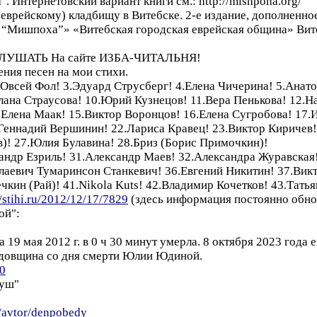
. Интернетовский вариант книги см.: http://mishpoha.org/
еврейскому) кладбищу в Витебске. 2-е издание, дополненное
р “Мишпоха”» «Витебская городская еврейская община» Вит
УШАТЬ На сайте ИЗБА-ЧИТАЛЬНЯ!
ия песен на мои стихи.
2.Овсей Фол! 3.Эдуард Струсберг! 4.Елена Чичерина! 5.Ана
лана Страусова! 10.Юрий Кузнецов! 11.Вера Пенькова! 12.Н
Елена Маак! 15.Виктор Воронцов! 16.Елена Сугробова! 17.
Геннадий Вершинин! 22.Лариса Кравец! 23.Виктор Киричев!
)! 27.Юлия Булавина! 28.Бриз (Борис Примочкин)!
сандр Езриль! 31.Александр Маев! 32.Александра Журавская!
лаевич Тумаринсон Станкевич! 36.Евгений Никитин! 37.Вик
чкин (Рай)! 41.Nikola Kuts! 42.Владимир Кочетков! 43.Тать
//stihi.ru/2012/12/17/7829
(здесь информация постоянно обно
ой":
9 мая 2012 г. в 0 ч 30 минут умерла. 8 октября 2023 года е
годовщина со дня смерти Юлии Юдиной.
50
душ"
u/avtor/denpobedy