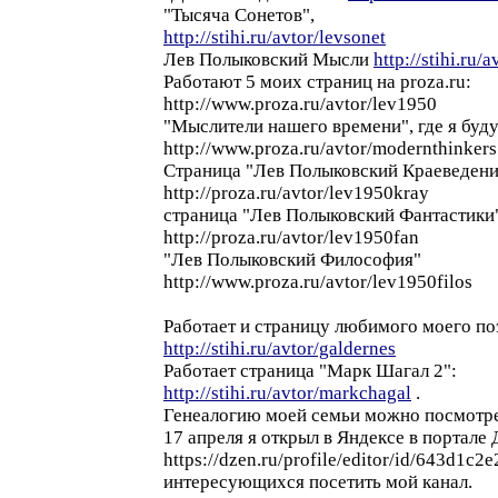
"Тысяча Сонетов",
http://stihi.ru/avtor/levsonet
Лев Полыковский Мысли
http://stihi.ru/
Работают 5 моих страниц на proza.ru:
http://www.proza.ru/avtor/lev1950
"Мыслители нашего времени", где я буд
http://www.proza.ru/avtor/modernthinkers
Страница "Лев Полыковский Краеведени
http://proza.ru/avtor/lev1950kray
страница "Лев Полыковский Фантастики
http://proza.ru/avtor/lev1950fan
"Лев Полыковский Философия"
http://www.proza.ru/avtor/lev1950filos
Работает и страницу любимого моего по
http://stihi.ru/avtor/galdernes
Работает страница "Марк Шагал 2":
http://stihi.ru/avtor/markchagal
.
Генеалогию моей семьи можно посмотрет
17 апреля я открыл в Яндексе в портале
https://dzen.ru/profile/editor/id/643d1c
интересующихся посетить мой канал.