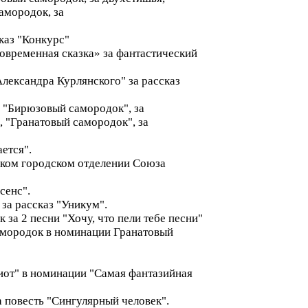
амородок, за
каз "Конкурс"
овременная сказка» за фантастический
лександра Курлянского" за рассказ
: "Бирюзовый самородок", за
 "Гранатовый самородок", за
ется".
нском городском отделении Союза
сенс".
за рассказ "Уникум".
за 2 песни "Хочу, что пели тебе песни"
самородок в номинации Гранатовый
диот" в номинации "Самая фантазийная
а повесть "Сингулярный человек".