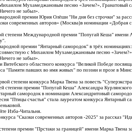
 Михаилом Мухамеджановым песню «Зачем?», Гранатовый с
Ничего не забыл».
народной премии Юрия Олёши "Ни дня без строчки" за расс
казки современных авторов» (Москва)в номинации «Добрая с
вой степени Международной премии "Попугай Кеша" имени А
у".
ународной премии "Янтарный самородок" в трёх номинациях
а совместную с Михаилом Мухамеджановым песню «Зачем?»,
Ничего не забыл».
ени Витебского областного конкурса "Великой Победе посвяща
урса "Памяти павших во имя живых" по поэзии и прозе в Ми
ервой степени конкурса Марка Твена за повесть "Суперэкстра
ьей степени премии "Попугай Кеша" Александра Курлянского 
нтарный самородок в номинации Александритовый самородок 
 песня "Птицы счастья" стала лауреатом конкурса Янтарный 
еньковой.
айте Изба-Читальня.
конкурса "Сказки современных авторов -2025" за рассказ "И
 степени премии "Прстаки за границей" имени Марка Твена з