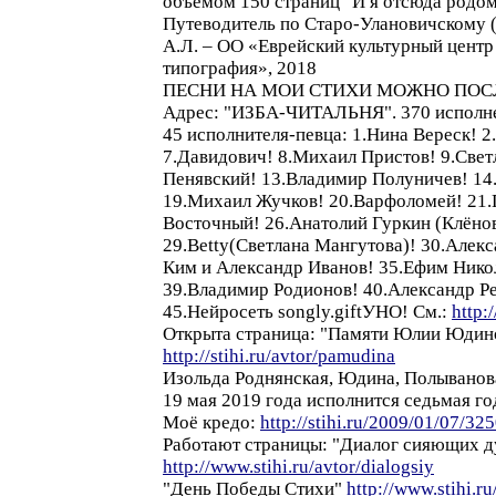
объёмом 150 страниц "И я отсюда родом"
Путеводитель по Старо-Улановичскому (
А.Л. – ОО «Еврейский культурный цент
типография», 2018
ПЕСНИ НА МОИ СТИХИ МОЖНО ПОСЛ
Адрес: "ИЗБА-ЧИТАЛЬНЯ". 370 исполнен
45 исполнителя-певца: 1.Нина Вереск! 
7.Давидович! 8.Михаил Пристов! 9.Свет
Пенявский! 13.Владимир Полуничев! 14.
19.Михаил Жучков! 20.Варфоломей! 21.
Восточный! 26.Анатолий Гуркин (Клёнов
29.Betty(Светлана Мангутова)! 30.Алек
Ким и Александр Иванов! 35.Ефим Нико
39.Владимир Родионов! 40.Александр Ре
45.Нейросеть songly.giftУНО! См.:
http:
Открыта страница: "Памяти Юлии Юдин
http://stihi.ru/avtor/pamudina
Изольда Роднянская, Юдина, Полыванова 1
19 мая 2019 года исполнится седьмая 
Моё кредо:
http://stihi.ru/2009/01/07/32
Работают страницы: "Диалог сияющих 
http://www.stihi.ru/avtor/dialogsiy
"День Победы Стихи"
http://www.stihi.r