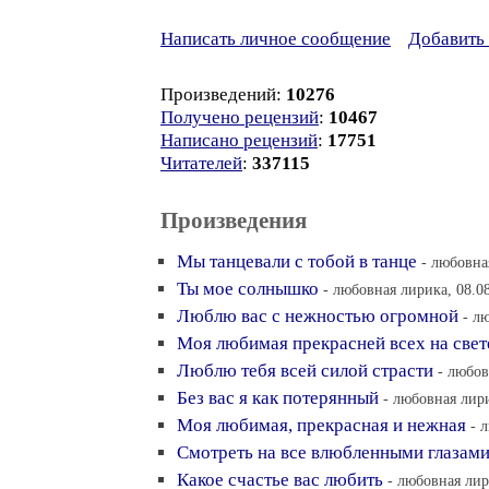
Написать личное сообщение
Добавить 
Произведений:
10276
Получено рецензий
:
10467
Написано рецензий
:
17751
Читателей
:
337115
Произведения
Мы танцевали с тобой в танце
- любовна
Ты мое солнышко
- любовная лирика, 08.0
Люблю вас с нежностью огромной
- л
Моя любимая прекрасней всех на свет
Люблю тебя всей силой страсти
- любов
Без вас я как потерянный
- любовная лири
Моя любимая, прекрасная и нежная
- 
Смотреть на все влюбленными глазам
Какое счастье вас любить
- любовная лир