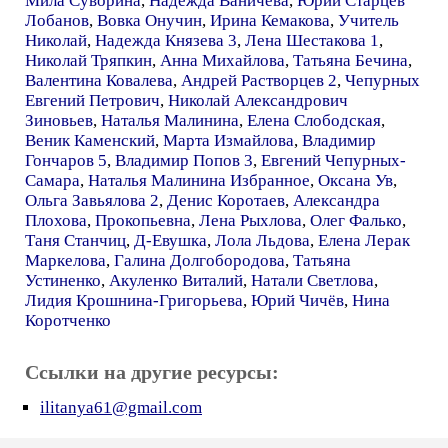
Мила Суворина
,
Надежда Ваничева
,
Юрий Старцев
Лобанов
,
Вовка Онучин
,
Ирина Кемакова
,
Учитель
Николай
,
Надежда Князева 3
,
Лена Шестакова 1
,
Николай Тряпкин
,
Анна Михайлова
,
Татьяна Бечина
,
Валентина Ковалева
,
Андрей Растворцев 2
,
Чепурных
Евгений Петрович
,
Николай Александрович
Зиновьев
,
Наталья Малинина
,
Елена Слободская
,
Веник Каменский
,
Марта Измайлова
,
Владимир
Гончаров 5
,
Владимир Попов 3
,
Евгений Чепурных-
Самара
,
Наталья Малинина Избранное
,
Оксана Ув
,
Ольга Завьялова 2
,
Денис Коротаев
,
Александра
Плохова
,
Прокопьевна
,
Лена Рыхлова
,
Олег Фалько
,
Таня Станчиц
,
Д-Евушка
,
Лола Льдова
,
Елена Лерак
Маркелова
,
Галина Долгобородова
,
Татьяна
Устиненко
,
Акуленко Виталий
,
Натали Светлова
,
Лидия Крошнина-Григорьева
,
Юрий Чичёв
,
Нина
Коротченко
Ссылки на другие ресурсы:
ilitanya61@gmail.com