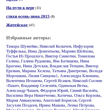
На пути к вере
(11)
стихи осень-зима 2015
(8)
Житейское
(47)
Избранные авторы:
Тамара Шумейко
,
Николай Колычев
,
Инфузория
Туффелька
,
Инна Дементьева
,
Мариян Шейхова
,
Гостья Из Прошлого
,
Виктор Синютин
,
Томилова
Галина
,
Галина Рудакова
,
Яна Батищева
,
Нина
Брагина
,
Нина Детская
,
Владислав Тепшин
,
Виктор
Еремин
,
Марина Хелена
,
Татьяна Дмитренко
,
Володя
Морошкин
,
Лилия Синцова1
,
Александра Клюкина
,
Валентина Игошева
,
Сергей Исаков
,
Николай Соснин
-Пакич
,
Владимир Селезнёв
,
Одинокая Ветка
,
Александр Чашев
,
Фёдоров Юрий
,
Синий Василёк
,
Василина Вера Никитченко
,
Катичка
,
Ольга Корзова
,
Мария Аввакумова
,
Анатолий Борисов
,
Сергей
Засухин Поздеев
,
Ирина Макова
,
Ленка Петрова
,