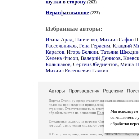
шутки в сторону
(263)
Нерасфасованное
(223)
Избранные авторы:
Илана Арад
,
Панченко
,
Михаил Сафин 
Рассольников
,
Гена Герасим
,
Клавдий М
Каратов
,
Игорь Белкин
,
Татьяна Шкодин
Хелена Фисои
,
Валерий Денисов
,
Киевск
Большаков
,
Сергей Обедиентов
,
Миша П
Михаил Евгеньевич Галкин
Авторы
Произведения
Рецензии
Поис
Портал Стихи.ру предоставляет авторам возможность св
права на произведения принадлежат авторам и охраняют
странице. Ответственность за тексты произведений авто
Мы используем ф
обрабатываются на основании
Политики обработки перс
соглашаетесь с 
Ежедневная аудитория портала Стихи.ру – порядка 200 
обработки перс
который расположен справа от этого текста. В каждой гр
© Все права принадлежат авторам, 2000-2026. Портал 