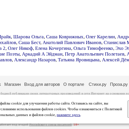
Шрайк
,
Шарова Ольга
,
Саша Коврижных
,
Олег Карелин
,
Андр
ихайлов
,
Саша Бест
,
Анатолий Павлович Иванов
,
Станислав 
а 2
,
Олег Никоф
,
Елена Кочергина
,
Ольга Тимофеенко
,
Эхо Э
ие Поэты
,
Аркадий А Эйдман
,
Петр Анатольевич Полетаев
,
авлов
,
Александр Назаров
,
Татьяна Яровицына
,
Алексей Дё
к
Магазин
Вход для авторов
О портале
Стихи.ру
Проза.ру
ободной публикации своих литературных произведений в сети Интернет на основании
п
ся
законом
. Перепечатка произведений возможна только с согласия его автора, к котором
ры несут самостоятельно на основании
правил публикации
и
законодательства Российско
айлы cookie для улучшения работы сайта. Оставаясь на сайте, вы
ональных данных
. Вы также можете посмотреть более подробную
информацию о портал
условиями использования файлов cookies. Чтобы ознакомиться с Политикой
тысяч посетителей, которые в общей сумме просматривают более двух миллионов страни
ональных данных и файлов cookie,
нажмите здесь
.
афе указано по две цифры: количество просмотров и количество посетителей.
работает под эгидой
Российского союза писателей
.
18+