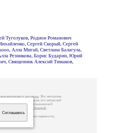
ей Туголуков
,
Родион Романович
Михайленко
,
Сергей Скорый
,
Сергей
хооо
,
Алла Мигай
,
Светлана Балагула
,
Алла Резникова
,
Борис Бударин
,
Юрий
мич
,
Священник Алексий Тимаков
,
ользовательского договора
. Все авторские
у вы можете обратиться на его авторской
й Федерации
. Данные пользователей
е
и
связаться с администрацией
.
Соглашаюсь
ц по данным счетчика посещаемости,