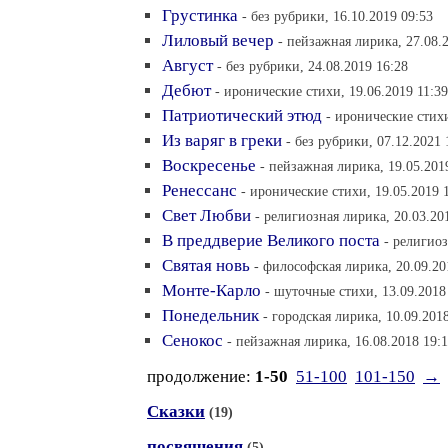
Грустинка
- без рубрики, 16.10.2019 09:53
Лиловый вечер
- пейзажная лирика, 27.08.
Август
- без рубрики, 24.08.2019 16:28
Дебют
- иронические стихи, 19.06.2019 11:39
Патриотический этюд
- иронические стихи
Из варяг в греки
- без рубрики, 07.12.2021 
Воскресенье
- пейзажная лирика, 19.05.201
Ренессанс
- иронические стихи, 19.05.2019 
Свет Любви
- религиозная лирика, 20.03.20
В преддверие Великого поста
- религиоз
Святая новь
- философская лирика, 20.09.20
Монте-Карло
- шуточные стихи, 13.09.2018
Понедельник
- городская лирика, 10.09.201
Сенокос
- пейзажная лирика, 16.08.2018 19:
продолжение:
1-50
51-100
101-150
→
Сказки
(19)
посвящения
(5)