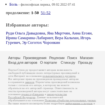
Боль
- философская лирика, 09.02.2022 07:41
продолжение:
1-50
51-52
Избранные авторы:
Руди Ольга Давыдовна
,
Яна Мкртчян
,
Анна Егоян
,
Ирина Самарина-Лабиринт
,
Вера Кальпан
,
Игорь
Гуревич
,
Эр Соготох Чоронкин
Авторы
Произведения
Рецензии
Поиск
Магазин
Вход для авторов
О портале
Стихи.ру
Проза.ру
Портал Стихи.ру предоставляет авторам возможность
свободной публикации своих литературных произведений в
сети Интернет на основании
пользовательского договора
.
Все авторские права на произведения принадлежат авторам
и охраняются
законом
. Перепечатка произведений возможна
только с согласия его автора, к которому вы можете
обратиться на его авторской странице. Ответственность за
тексты произведений авторы несут самостоятельно на
основании
правил публикации
и
законодательства
Российской Федерации
. Данные пользователей
обрабатываются на основании
Политики обработки персональных данных
.
Вы также можете посмотреть более подробную
информацию о портале
и