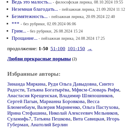
Ведь это малость...
- философская лирика, 08.10.2024 19:55
Неземная благодать...
- пейзажная лирика, 21.09.2024 11:12
Безмятежность...
- пейзажная лирика, 20.09.2024 22:40
***
- без рубрики, 02.09.2024 06:06
Грим...
- без рубрики, 26.08.2024 15:24
Прощание...
- пейзажная лирика, 24.08.2024 17:25
продолжение:
1-50
51-100
101-150
→
Любви прекрасные порывы
(2)
Избранные авторы:
Зинаида Миркина
,
Руди Ольга Давыдовна
,
Синтез
Радости
,
Татьяна Богатырёва
,
Мфвсм-Словарь Рифм
,
Анастасия Крещенская
,
Владимир Шляпошников
,
Сергей Пагын
,
Марианна Боровкова
,
Весса
Блюменбаум
,
Валерия Мариненко
,
Ольга Пастухова
,
Ирина Стефашина
,
Николай Алексеевич Мельников
,
Суламифь7
,
Татьяна Пешкова
,
Вита Савицкая
,
Игорь
Губерман
,
Анатолий Берлин