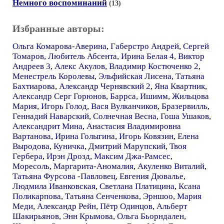
Немного воспоминаний
(13)
Избранные авторы:
Ольга Комарова-Аверина
,
Габерстро Андрей
,
Сергей
Томаров
,
Любитель Абсента
,
Ирина Белая 4
,
Виктор
Андреев 3
,
Алекс Акулов
,
Владимир Костюченко 2
,
Менестрель Королевы
,
Эльфийская Лисена
,
Татьяна
Бахтиарова
,
Александр Чернявский 2
,
Яна Квартник
,
Александр Серг Горюнов
,
Баррса
,
Ишимм
,
Жильцова
Мария
,
Игорь Голод
,
Вася Вулканчиков
,
Бразервилль
,
Геннадий Наварский
,
Солнечная Весна
,
Гоша Ушаков
,
Александрит Мина
,
Анастасия Владимировна
Вартанова
,
Ирина Голыгина
,
Игорь Ковязин
,
Елена
Выродова
,
Куничка
,
Дмитрий Марупский
,
Твоя
Гербера
,
Ирэн Дрозд
,
Максим Джа-Рамсес
,
Моресоль
,
Маргарита-Аномалия
,
Акуленко Виталий
,
Татьяна Фурсова -Павловец
,
Евгения Дювалье
,
Людмила Иванковская
,
Светлана Платицина
,
Ксана
Поликарпова
,
Татьяна Сенченкова
,
Эрншоо
,
Мария
Меди
,
Александр Рейн
,
Пётр Одинцов
,
Альберт
Шакирьянов
,
Энн Крымова
,
Ольга Бьорндален
,