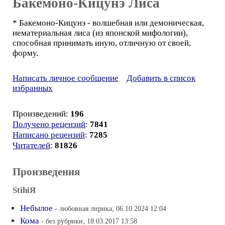
Бакемоно-Кицунэ Лиса
* Бакемоно-Кицунэ - волшебная или демоническая,
нематериальная лиса (из японской мифологии),
способная принимать иную, отличную от своей,
форму.
Написать личное сообщение
Добавить в список
избранных
Произведений:
196
Получено рецензий
:
7841
Написано рецензий
:
7285
Читателей
:
81826
Произведения
StihiЯ
Небылое
- любовная лирика, 06.10.2024 12:04
Кома
- без рубрики, 18.03.2017 13:58