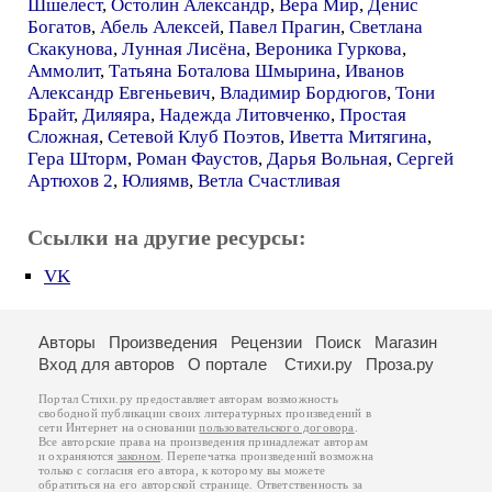
Шшелест
,
Остолин Александр
,
Вера Мир
,
Денис
Богатов
,
Абель Алексей
,
Павел Прагин
,
Светлана
Скакунова
,
Лунная Лисёна
,
Вероника Гуркова
,
Аммолит
,
Татьяна Боталова Шмырина
,
Иванов
Александр Евгеньевич
,
Владимир Бордюгов
,
Тони
Брайт
,
Диляяра
,
Надежда Литовченко
,
Простая
Сложная
,
Сетевой Клуб Поэтов
,
Иветта Митягина
,
Гера Шторм
,
Роман Фаустов
,
Дарья Вольная
,
Сергей
Артюхов 2
,
Юлиямв
,
Ветла Счастливая
Ссылки на другие ресурсы:
VK
Авторы
Произведения
Рецензии
Поиск
Магазин
Вход для авторов
О портале
Стихи.ру
Проза.ру
Портал Стихи.ру предоставляет авторам возможность
свободной публикации своих литературных произведений в
сети Интернет на основании
пользовательского договора
.
Все авторские права на произведения принадлежат авторам
и охраняются
законом
. Перепечатка произведений возможна
только с согласия его автора, к которому вы можете
обратиться на его авторской странице. Ответственность за