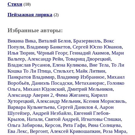
Стихи
(10)
Пейзажная лирика
(2)
Избранные авторы:
Викина Вика
,
Виталий Белов
,
Бразервилль
,
Вокс
Попули
,
Владимир Банкетов
,
Сергей Юспо Юнанов
,
Илья Тюрин
,
Чёрный Георг
,
Геннадий Акимов
,
Мари
Вальтер
,
Александр Рейн
,
Товарищ Дворецкий
,
Владислав Русанов
,
Елена Куликова
,
Вне Тела
,
То Ли
Кошка То Ли Птица
,
Стильхет
,
Майк Литвин
,
Панкратов Владимир
,
Владимир Избранное
,
Михаил
Воробьёв
,
Даниэль Посадски
,
Метаханорис
,
Головко
Ольга
,
Михаил Юдовский
,
Дмитрий Мельников
,
Александр Аверин 2
,
Фима Жиганец
,
Кирилл
Хуторецкий
,
Александр Мельник
,
Ксения Морисвиль
,
Варвара Кульметьева
,
Сергей Данилов 4
,
Аарон
Шугейзер
,
Андрей Незбайло
,
Евгений Глебов-
Крылов
,
Натали
,
Святой Андрей
,
Игнатовы Стишки
,
Ольга Забирова
,
Керсов
,
Рита Гафи
,
Рина Солнцева
,
Ева Лекс
,
Вергонт
,
Алексей Кривошапкин
,
Роза Мира
,