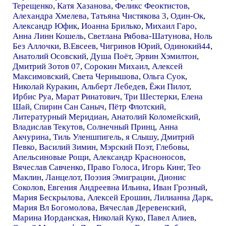
Терещенко
,
Катя Хазанова
,
Феликс Феоктистов
,
Алехандра Хмелева
,
Татьяна Чистякова 3
,
Один-Ок
,
Александр Юфик
,
Иоанна Брилько
,
Михаил Гаро
,
Анна Линн Кошель
,
Светлана Рябова-Шатунова
,
Ноль
Без Аллочки
,
В.Евсеев
,
Чигринов Юрий
,
Одинокий44
,
Анатолий Осовский
,
Душа Поёт
,
Эрвин Хэмилтон
,
Дмитрий Зотов 07
,
Сорокин Михаил
,
Алексей
Максимовский
,
Света Чернышова
,
Ольга Суок
,
Николай Куракин
,
Альберт Лебедев
,
Ёжи Пилот
,
Ирбис Руа
,
Марат Ринатович
,
Три Шестерки
,
Елена
Шай
,
Спирин Сан Саныч
,
Пётр Флотский
,
Литературный Меридиан
,
Анатолий Коломейский
,
Владислав Текутов
,
Солнечный Принц
,
Анна
Акчурина
,
Тиль Уленшпигель
,
я Слышу
,
Дмитрий
Певко
,
Василий Зимин
,
Мэрский Поэт
,
Глебовы
,
Апельсиновые Рощи
,
Александр Красноносов
,
Вячеслав Савченко
,
Право Голоса
,
Игорь Кинг
,
Тео
Маклин
,
Ланцелот
,
Поэзия Эмиграции
,
Дионис
Соколов
,
Евгения Андреевна Ильина
,
Иван Грозный
,
Мария Бескрылова
,
Алексей Ерошин
,
Лилианна Дарк
,
Мария Вл Богомолова
,
Вячеслав Деревенский
,
Марина Иорданская
,
Николай Куко
,
Павел Алиев
,