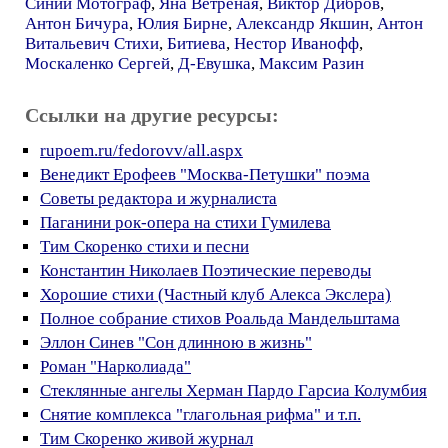
Синий Мотограф
,
Яна Ветреная
,
Виктор Дибров
,
Антон Бичура
,
Юлия Бирне
,
Александр Якшин
,
Антон
Витальевич Стихи
,
Битиева
,
Нестор Иванофф
,
Москаленко Сергей
,
Д-Евушка
,
Максим Разин
Ссылки на другие ресурсы:
rupoem.ru/fedorovv/all.aspx
Венедикт Ерофеев "Москва-Петушки" поэма
Советы редактора и журналиста
Паганини рок-опера на стихи Гумилева
Тим Скоренко стихи и песни
Константин Николаев Поэтические переводы
Хорошие стихи (Частный клуб Алекса Экслера)
Полное собрание стихов Роальда Мандельштама
Эллон Синев "Сон длинною в жизнь"
Роман "Нарколиада"
Стеклянные ангелы Херман Пардо Гарсиа Колумбия
Снятие комплекса "глагольная рифма" и т.п.
Тим Скоренко живой журнал