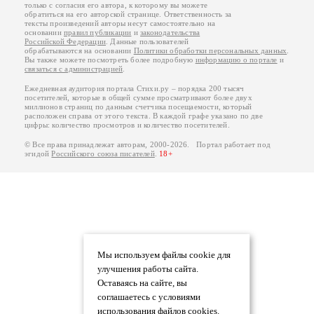
только с согласия его автора, к которому вы можете
обратиться на его авторской странице. Ответственность за
тексты произведений авторы несут самостоятельно на
основании
правил публикации
и
законодательства
Российской Федерации
. Данные пользователей
обрабатываются на основании
Политики обработки персональных данных
.
Вы также можете посмотреть более подробную
информацию о портале
и
связаться с администрацией
.
Ежедневная аудитория портала Стихи.ру – порядка 200 тысяч
посетителей, которые в общей сумме просматривают более двух
миллионов страниц по данным счетчика посещаемости, который
расположен справа от этого текста. В каждой графе указано по две
цифры: количество просмотров и количество посетителей.
© Все права принадлежат авторам, 2000-2026. Портал работает под
эгидой
Российского союза писателей
.
18+
Мы используем файлы cookie для
улучшения работы сайта.
Оставаясь на сайте, вы
соглашаетесь с условиями
использования файлов cookies.