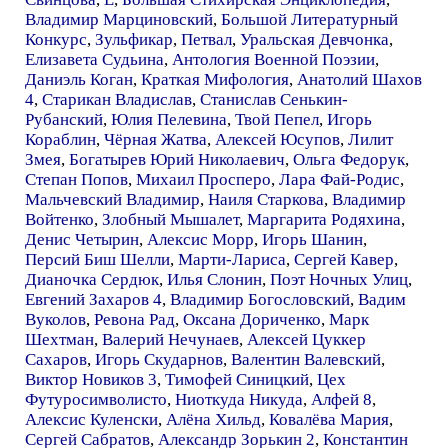
Владимир Марциновский
,
Большой Литературный
Конкурс
,
Зульфикар
,
Петвал
,
Уральская Девчонка
,
Елизавета Судьина
,
Антология Военной Поэзии
,
Даниэль Коган
,
Краткая Мифология
,
Анатолий Шахов
4
,
Старикан Владислав
,
Станислав Сенькин-
Рубанский
,
Юлия Пелевина
,
Твой Пепел
,
Игорь
Кораблин
,
Чёрная Жатва
,
Алексей Юсупов
,
Лилит
Змея
,
Богатырев Юрий Николаевич
,
Ольга Федорук
,
Степан Попов
,
Михаил Просперо
,
Лара Фай-Родис
,
Мальчевский Владимир
,
Наиля Старкова
,
Владимир
Войтенко
,
Злобный Мышалет
,
Маргарита Родяхина
,
Денис Четырин
,
Алексис Морр
,
Игорь Шанин
,
Персий Биш Шелли
,
Марти-Лариса
,
Сергей Кавер
,
Дианочка Сердюк
,
Илья Слонин
,
Поэт Ночных Улиц
,
Евгений Захаров 4
,
Владимир Богословский
,
Вадим
Вуколов
,
Ревона Рад
,
Оксана Дориченко
,
Марк
Шехтман
,
Валерий Нечунаев
,
Алексей Цуккер
Сахаров
,
Игорь Скударнов
,
Валентин Валевский
,
Виктор Новиков 3
,
Тимофей Синицкий
,
Цех
Футуросимволисто
,
Ниоткуда Никуда
,
Алфей 8
,
Алексис Куленски
,
Алёна Хильд
,
Ковалёва Мария
,
Сергей Сабратов
,
Александр Зорькин 2
,
Константин