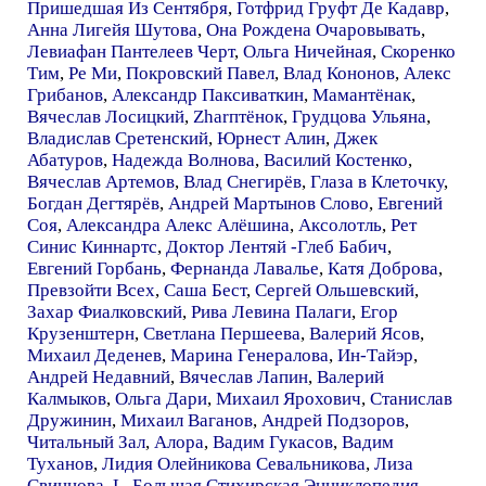
Пришедшая Из Сентября
,
Готфрид Груфт Де Кадавр
,
Анна Лигейя Шутова
,
Она Рождена Очаровывать
,
Левиафан Пантелеев Черт
,
Ольга Ничейная
,
Скоренко
Тим
,
Ре Ми
,
Покровский Павел
,
Влад Кононов
,
Алекс
Грибанов
,
Александр Паксиваткин
,
Мамантёнак
,
Вячеслав Лосицкий
,
Zharптёнок
,
Грудцова Ульяна
,
Владислав Сретенский
,
Юрнест Алин
,
Джек
Абатуров
,
Надежда Волнова
,
Василий Костенко
,
Вячеслав Артемов
,
Влад Снегирёв
,
Глаза в Клеточку
,
Богдан Дегтярёв
,
Андрей Мартынов Слово
,
Евгений
Соя
,
Александра Алекс Алёшина
,
Аксолотль
,
Рет
Синис Киннартс
,
Доктор Лентяй -Глеб Бабич
,
Евгений Горбань
,
Фернанда Лавалье
,
Катя Доброва
,
Превзойти Всех
,
Саша Бест
,
Сергей Ольшевский
,
Захар Фиалковский
,
Рива Левина Палаги
,
Егор
Крузенштерн
,
Светлана Першеева
,
Валерий Ясов
,
Михаил Деденев
,
Марина Генералова
,
Ин-Тайэр
,
Андрей Недавний
,
Вячеслав Лапин
,
Валерий
Калмыков
,
Ольга Дари
,
Михаил Ярохович
,
Станислав
Дружинин
,
Михаил Ваганов
,
Андрей Подзоров
,
Читальный Зал
,
Алора
,
Вадим Гукасов
,
Вадим
Туханов
,
Лидия Олейникова Севальникова
,
Лиза
Свинцова
,
L
,
Большая Стихирская Энциклопедия
,