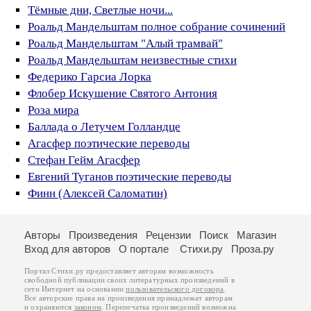
Тёмные дни, Светлые ночи...
Роальд Мандельштам полное собрание сочинений
Роальд Мандельштам "Алый трамвай"
Роальд Мандельштам неизвестные стихи
Федерико Гарсиа Лорка
Флобер Искушение Святого Антония
Роза мира
Баллада о Летучем Голландце
Агасфер поэтические переводы
Стефан Гейм Агасфер
Евгений Туганов поэтические переводы
Финн (Алексей Саломатин)
Авторы
Произведения
Рецензии
Поиск
Магазин
Вход для авторов
О портале
Стихи.ру
Проза.ру
Портал Стихи.ру предоставляет авторам возможность
свободной публикации своих литературных произведений в
сети Интернет на основании
пользовательского договора
.
Все авторские права на произведения принадлежат авторам
и охраняются
законом
. Перепечатка произведений возможна