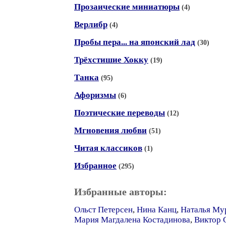
Прозаические миниатюры
(4)
Верлибр
(4)
Пробы пера... на японский лад
(30)
Трёхстишие Хокку
(19)
Танка
(95)
Афоризмы
(6)
Поэтические переводы
(12)
Мгновения любви
(51)
Читая классиков
(1)
Избранное
(295)
Избранные авторы:
Ольст Петерсен
,
Нина Канц
,
Наталья Му
Мария Магдалена Костадинова
,
Виктор 