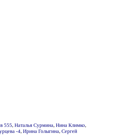
в 555
,
Наталья Сурмина
,
Нина Климко
,
урцева -4
,
Ирина Голыгина
,
Сергей