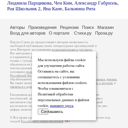
Людмила Парщикова
,
Чен Ким
,
Александр Габриэль
,
Рая Школьник 2
,
Яна Кане
,
Бальмина Рита
Авторы
Произведения
Рецензии
Поиск
Магазин
Вход для авторов
О портале
Стихи.ру
Проза.ру
Портал Стихи.ру предоставляет авторам возможность
свободной публикации своих литературных произведений в
сети Интернет на основании
пользовательского договора
.
Все авторские права на произведения принадлежат авторам
и охраняются
законом
. Перепечатка произведений возможна
Мы используем файлы cookie
только с согласия его автора, к которому вы можете
обратиться на его авторской странице. Ответственность за
для улучшения работы сайта.
тексты произведений авторы несут самостоятельно на
Оставаясь на сайте, вы
основании
правил публикации
и
законодательства
Российской Федерации
. Данные пользователей
соглашаетесь с условиями
обрабатываются на основании
Политики обработки персональных данных
.
использования файлов cookies.
Вы также можете посмотреть более подробную
информацию о портале
и
связаться с администрацией
.
Чтобы ознакомиться с
Политикой обработки
Ежедневная аудитория портала Стихи.ру – порядка 200 тысяч
посетителей, которые в общей сумме просматривают более двух
персональных данных и файлов
миллионов страниц по данным счетчика посещаемости, который
cookie,
нажмите здесь
.
расположен справа от этого текста. В каждой графе указано по две
цифры: количество просмотров и количество посетителей.
Соглашаюсь
© Все права принадлежат авторам, 2000-2026. Портал работает под
эгидой
Российского союза писателей
.
18+