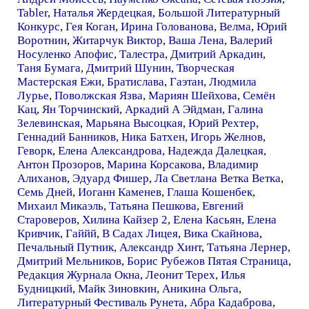
Tabler
,
Наталья Жердецкая
,
Большой Литературный
Конкурс
,
Гея Коган
,
Ирина Голованова
,
Велма
,
Юрий
Воротнин
,
Житарчук Виктор
,
Ваша Лена
,
Валерий
Носуленко Апофис
,
Талестра
,
Дмитрий Аркадин
,
Таня Бумага
,
Дмитрий Шунин
,
Творческая
Мастерская Ежи
,
Братислава
,
Гаэтан
,
Людмила
Лурье
,
Поволжская Язва
,
Мариян Шейхова
,
Семён
Кац
,
Ян Торчинский
,
Аркадий А Эйдман
,
Галина
Зелевинская
,
Марьяна Высоцкая
,
Юрий Рехтер
,
Геннадий Банников
,
Ника Батхен
,
Игорь Желнов
,
Геворк
,
Елена Александрова
,
Надежда Далецкая
,
Антон Прозоров
,
Марина Корсакова
,
Владимир
Алиханов
,
Эдуард Фишер
,
Ла Светлана Ветка Ветка
,
Семь Дней
,
Иоганн Каменев
,
Глаша Кошенбек
,
Михаил Микаэль
,
Татьяна Пешкова
,
Евгений
Староверов
,
Хилина Кайзер 2
,
Елена Касьян
,
Елена
Кривчик
,
Гаййй
,
В Садах Лицея
,
Вика Скайнова
,
Печальный Путник
,
Александр Хинт
,
Татьяна Лернер
,
Дмитрий Мельников
,
Борис Рубежов Пятая Страница
,
Редакция Журнала Окна
,
Леонит Терех
,
Илья
Будницкий
,
Майк Зиновкин
,
Аникина Ольга
,
Литературный Фестиваль Рунета
,
Абра Кадаброва
,