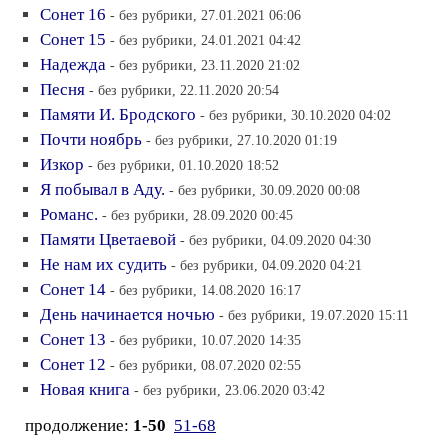
Сонет 16
- без рубрики, 27.01.2021 06:06
Сонет 15
- без рубрики, 24.01.2021 04:42
Надежда
- без рубрики, 23.11.2020 21:02
Песня
- без рубрики, 22.11.2020 20:54
Памяти И. Бродского
- без рубрики, 30.10.2020 04:02
Почти ноябрь
- без рубрики, 27.10.2020 01:19
Изкор
- без рубрики, 01.10.2020 18:52
Я побывал в Аду.
- без рубрики, 30.09.2020 00:08
Романс.
- без рубрики, 28.09.2020 00:45
Памяти Цветаевой
- без рубрики, 04.09.2020 04:30
Не нам их судить
- без рубрики, 04.09.2020 04:21
Сонет 14
- без рубрики, 14.08.2020 16:17
День начинается ночью
- без рубрики, 19.07.2020 15:11
Сонет 13
- без рубрики, 10.07.2020 14:35
Сонет 12
- без рубрики, 08.07.2020 02:55
Новая книга
- без рубрики, 23.06.2020 03:42
продолжение:
1-50
51-68