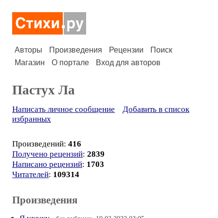
Авторы
Произведения
Рецензии
Поиск
Магазин
О портале
Вход для авторов
Пастух Ла
Написать личное сообщение
Добавить в список
избранных
Произведений:
416
Получено рецензий
:
2839
Написано рецензий
:
1703
Читателей
:
109314
Произведения