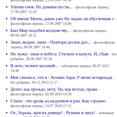
философская лирика, 23.09.2007 16:36
Улитки снов. Их домики пусты...
- философская лирика,
17.09.2007 12:03
Об имени Твоем, дыша уже На ладан, на обугленные с
-
философская лирика, 13.09.2007 14:00
Был Мир подобен колдовству...
- философская лирика,
09.09.2007 14:11
Знаю, ведаю, знаю - Повтори десять раз...
- философская
лирика, 04.09.2007 14:46
Но лужи - окна в небеса. Ступить и кануть. И, сбыв
- без
рубрики, 30.08.2007 02:26
В лето, полное касаний...
- пейзажная лирика, 09.07.2013
14:40
Мне снилось, что я - Хозяин Зари, У меня четырнадц
-
без рубрики, 04.12.2012 12:17
Денег, как прежде, нету. Ты, как всегда, права
-
философская лирика, 02.09.2010 14:50
Стихи - это кровь из надломов и ран. Как странно
-
философская лирика, 14.07.2010 17:15
Ох, Зорька, красна девица! - Румяна и лиха!
- любовная