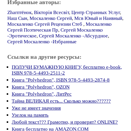
Избранные авторы:
Zharптёнок
,
Вiкторiя Всесвiт
,
Центр Странных Услуг
,
Наш Сын
,
Москаленко Сергей
,
Мсв Юный и Наивный
,
Москаленко Сергей Рецензии Стеб
,
Москаленко
Сергей Поэтическая Пр
,
Сергей Москаленко
-Эротическое
,
Сергей Москаленко -Абсурдное
,
Сергей Москаленко -Избранные
Ссылки на другие ресурсы:
ПОЛУЧИ БУМАЖНУЮ КНИГУ, бесплатно e-book,
ISBN 978-5-4493-2511-2
Книга "Polyhedron", ISBN 978-5-4493-2874-8
Книга "Polyhedron", OZON
Книга "Polyhedron", ЛитРес
Тайна ВЕЛИКАЯ есть... Сколько можно??????
Уже не имеет значения
Узелок на память
Любой текст??? Грамотно, и проверят? ONLINE?
Книга бесплатно на AMAZON.COM