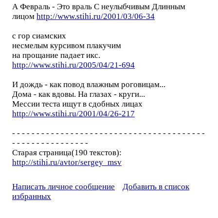
А Февраль - Это враль С неулыбчивым Длинным
лицом
http://www.stihi.ru/2001/03/06-34
с гор сиамских
несмелым курсивом плакучим
на прощание падает икс.
http://www.stihi.ru/2005/04/21-694
И дождь - как повод влажным роговицам...
Дома - как вдовы. На глазах - круги...
Мессии теста ищут в сдобных лицах
http://www.stihi.ru/2001/04/26-217
- - - - - - - - - - - - - - - - - - - - - - - - - - - - - - - - - - - - - - - -
- - - - - - - - - - - - - - - -
Старая страница(190 текстов):
http://stihi.ru/avtor/sergey_msv
Написать личное сообщение
Добавить в список
избранных