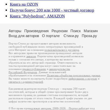
Книга на OZON
Получи бонус 200 или 1000 - честный договор
Книга "Polyhedron", AMAZON
Авторы
Произведения
Рецензии
Поиск
Магазин
Вход для авторов
О портале
Стихи.ру
Проза.ру
Портал Стихи.ру предоставляет авторам возможность
свободной публикации своих литературных произведений в
сети Интернет на основании
пользовательского договора
.
Все авторские права на произведения принадлежат авторам
и охраняются
законом
. Перепечатка произведений возможна
только с согласия его автора, к которому вы можете
обратиться на его авторской странице. Ответственность за
тексты произведений авторы несут самостоятельно на
основании
правил публикации
и
законодательства
Российской Федерации
. Данные пользователей
обрабатываются на основании
Политики обработки персональных данных
.
Вы также можете посмотреть более подробную
информацию о портале
и
связаться с администрацией
.
Ежедневная аудитория портала Стихи.ру – порядка 200 тысяч
посетителей, которые в общей сумме просматривают более двух
миллионов страниц по данным счетчика посещаемости, который
расположен справа от этого текста. В каждой графе указано по две
цифры: количество просмотров и количество посетителей.
© Все права принадлежат авторам, 2000-2026. Портал работает под