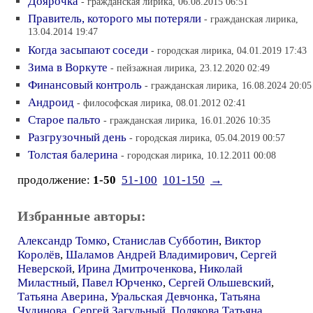
Доярочка
- гражданская лирика, 06.08.2015 06:51
Правитель, которого мы потеряли
- гражданская лирика,
13.04.2014 19:47
Когда засыпают соседи
- городская лирика, 04.01.2019 17:43
Зима в Воркуте
- пейзажная лирика, 23.12.2020 02:49
Финансовый контроль
- гражданская лирика, 16.08.2024 20:05
Андроид
- философская лирика, 08.01.2012 02:41
Старое пальто
- гражданская лирика, 16.01.2026 10:35
Разгрузочный день
- городская лирика, 05.04.2019 00:57
Толстая балерина
- городская лирика, 10.12.2011 00:08
продолжение:
1-50
51-100
101-150
→
Избранные авторы:
Александр Томко
,
Станислав Субботин
,
Виктор
Королёв
,
Шаламов Андрей Владимирович
,
Сергей
Неверской
,
Ирина Дмитроченкова
,
Николай
Миластный
,
Павел Юрченко
,
Сергей Ольшевский
,
Татьяна Аверина
,
Уральская Девчонка
,
Татьяна
Чудинова
,
Сергей Загульный
,
Полякова Татьяна
,