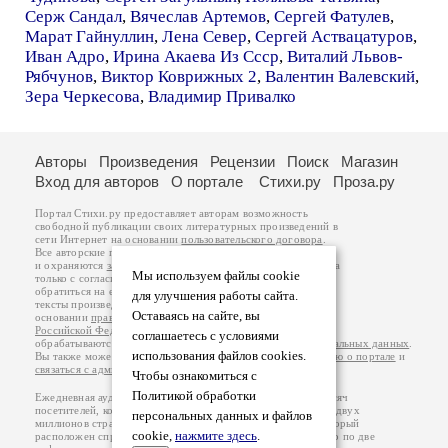
Серж Сандал
,
Вячеслав Артемов
,
Сергей Фатулев
,
Марат Гайнуллин
,
Лена Север
,
Сергей Аствацатуров
,
Иван Адро
,
Ирина Акаева Из Ссср
,
Виталий Львов-
Рябчунов
,
Виктор Коврижных 2
,
Валентин Валевский
,
Зера Черкесова
,
Владимир Привалко
Авторы
Произведения
Рецензии
Поиск
Магазин
Вход для авторов
О портале
Стихи.ру
Проза.ру
Портал Стихи.ру предоставляет авторам возможность
свободной публикации своих литературных произведений в
сети Интернет на основании
пользовательского договора
.
Все авторские права на произведения принадлежат авторам
и охраняются
законом
. Перепечатка произведений возможна
Мы используем файлы cookie
только с согласия его автора, к которому вы можете
обратиться на его авторской странице. Ответственность за
для улучшения работы сайта.
тексты произведений авторы несут самостоятельно на
Оставаясь на сайте, вы
основании
правил публикации
и
законодательства
Российской Федерации
. Данные пользователей
соглашаетесь с условиями
обрабатываются на основании
Политики обработки персональных данных
.
использования файлов cookies.
Вы также можете посмотреть более подробную
информацию о портале
и
связаться с администрацией
.
Чтобы ознакомиться с
Политикой обработки
Ежедневная аудитория портала Стихи.ру – порядка 200 тысяч
посетителей, которые в общей сумме просматривают более двух
персональных данных и файлов
миллионов страниц по данным счетчика посещаемости, который
cookie,
нажмите здесь
.
расположен справа от этого текста. В каждой графе указано по две