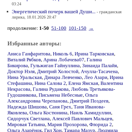
03:24
Энергетический почерк вашей Души...
- гражданская
лирика, 18.01.2026 20:47
продолжение:
1-50
51-100
101-150
→
Избранные авторы:
Аниса Ганфаритова
,
Николь 6
,
Ирина Тарковская
,
Виталий Рябков
,
Арина Лобачева07
,
Галина
Бикирова
,
Гульжиган Гайнуллина
,
Зинаида Палайя
,
Доктор Нэля
,
Дмитрий Холостой
,
Ачулла-Тасачена
,
Нина Уральская
,
Динара Левченко
,
Лео Азари
,
Ирина
Стефашина
,
Нина Салова 2
,
Елена Ямская
,
Валентина
Некрасова
,
Галина Рудакова
,
Любовь Третьякова-
Гудошникова
,
Письмена Небесные
,
Ольга
Александровна Черепанова
,
Дмитрий Поздеев
,
Надежда Шишова
,
Саня Грех
,
Таня Иванова-
Яковлева
,
Ольга Костюнина
,
Наиль Хамидуллин
,
Сидорчук Светлана
,
Алексей Павлович Мальцев
,
Мировая Татьяна
,
Мария Прохорова
,
Флорида 2
,
Ольга Азарёнок
,
Гил Хон
,
Тамара Мазур
,
Людмила