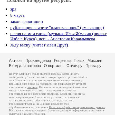
Ссылки на другие ресурсы:
зря
8 марта
закон гравитации
публикация в газете "плавская новь" (см. в конце)
песня на мои слова (музыка- Илья Жмакин (проект
Изба г. Курск), исп. - Анастасия Карамышева
Жду весну (читает Иван Друг)
Авторы
Произведения
Рецензии
Поиск
Магазин
Вход для авторов
О портале
Стихи.ру
Проза.ру
Портал Стихи.ру предоставляет авторам возможность
свободной публикации своих литературных произведений в
сети Интернет на основании
пользовательского договора
.
Все авторские права на произведения принадлежат авторам
и охраняются
законом
. Перепечатка произведений возможна
только с согласия его автора, к которому вы можете
обратиться на его авторской странице. Ответственность за
тексты произведений авторы несут самостоятельно на
основании
правил публикации
и
законодательства
Российской Федерации
. Данные пользователей
обрабатываются на основании
Политики обработки персональных данных
.
Вы также можете посмотреть более подробную
информацию о портале
и
связаться с администрацией
.