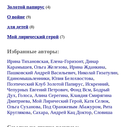
Золотой папирус
(4)
О войне
(9)
для детей
(8)
Мой лирический герой
(7)
Избранные авторы:
Ирина Тихановская
,
Елена-Горизонт
,
Динар
Карамышев
,
Ольга Железова
,
Ирина Жданкина
,
Пашковский Андрей Васильевич
,
Николай Гизатулин
,
Единомышьленники
,
Юлия Белохвостова
,
Поэтический Клуб Золотой Папирус
,
Искренний
,
Чепурных Евгений Петрович
,
Фонд Всм
,
Бодрый
Дух
,
Голоса
,
Алина Серегина
,
Клавдия Смирягина
Дмитриева
,
Мой Лирический Герой
,
Катя Селюк
,
Ольга Суханова
,
Под Оранжевым Абажуром
,
Рита
Круглякова
,
Сахара
,
Андрей Кац Доктор
,
Словиша