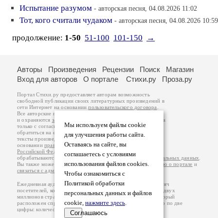
Испытание разумом
- авторская песня, 04.08.2026 11:02
Тот, кого считали чудаком
- авторская песня, 04.08.2026 10:59
продолжение:
1-50
51-100
101-150
→
Авторы
Произведения
Рецензии
Поиск
Магазин
Вход для авторов
О портале
Стихи.ру
Проза.ру
Портал Стихи.ру предоставляет авторам возможность
свободной публикации своих литературных произведений в
сети Интернет на основании
пользовательского договора
.
Все авторские права на произведения принадлежат авторам
и охраняются
законом
. Перепечатка произведений возможна
Мы используем файлы cookie
только с согласия его автора, к которому вы можете
обратиться на его авторской странице. Ответственность за
для улучшения работы сайта.
тексты произведений авторы несут самостоятельно на
Оставаясь на сайте, вы
основании
правил публикации
и
законодательства
Российской Федерации
. Данные пользователей
соглашаетесь с условиями
обрабатываются на основании
Политики обработки персональных данных
.
использования файлов cookies.
Вы также можете посмотреть более подробную
информацию о портале
и
связаться с администрацией
.
Чтобы ознакомиться с
Политикой обработки
Ежедневная аудитория портала Стихи.ру – порядка 200 тысяч
посетителей, которые в общей сумме просматривают более двух
персональных данных и файлов
миллионов страниц по данным счетчика посещаемости, который
cookie,
нажмите здесь
.
расположен справа от этого текста. В каждой графе указано по две
цифры: количество просмотров и количество посетителей.
Соглашаюсь