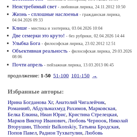
Неистребимый свет
- любовная лирика, 24.11.2012 10:50
Жизнь - сплошные наслоенья
- гражданская лирика,
04.04.2026 09:33
Клише
- мистика и эзотерика, 03.04.2026 10:04
Две семерки это круто!
- без рубрики, 02.04.2026 14:44
Улыбка Бога
- философская лирика, 23.02.2012 12:51
Объективная реальность
- философская лирика, 29.03.2026
08:06
Почти апрель
- пейзажная лирика, 13.03.2013 06:45
продолжение:
1-50
51-100
101-150
→
Избранные авторы:
Ирина Богданова Хг
,
Анатолий Чигалейчик
,
Романия0
,
Абдульмахмуд Рахимов
,
Марковская
,
Белка Елкина
,
Ниан Юрис
,
Кристина Стрелецкая
,
Марков Виктор Иванович
,
Любовь Черноок
,
Николай
Вторушин
,
Tihomir Balkonskiy
,
Татьяна Бродская
,
Попов Павел
,
Радион Тухватулин
,
Любовь