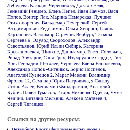
Лебедева
,
Клавдия Черепанова
,
Доктор Нэля
,
Геннадий Генцлер
,
Елена Пепел
,
Иван Наумов
,
Вася
Попов
,
Вонтер Лак
,
Марина Немарская
,
Лучшие
Стихотворения
,
Вальдемар Печерский
,
Сергей
Владимирович Евдокимов
,
Ольга Хворост
,
Галина
Карташова
,
Владимир Стречин
,
Вербург
,
Татьяна
Сергеева 9
,
Эдуард Скороходов
,
Александр
Савостьянов
,
Юрий Ильин Сибирь
,
Катерина
Крыжановская
,
Шинхис
,
Данвламир
,
Евген Соловьев
,
Ринад Абузаров
,
Саня Грех
,
Изумрудное Сердце
,
Гил
Хон
,
Геннадий Щёголев
,
Черняева Елена Васильевна
,
Александр Попов -Ситников
,
Борис Поспелов
,
Анатолий Кузнецов 2
,
Марат Мавлин
,
Владимир
Фролов 12
,
Семинар Юрия Петровича
,
я Слышу
,
Игорь Алаев
,
Вениамин Фандарастов
,
Анатолий
Бубич
,
Павел Тумасов
,
Игорь Нехаенко Одесса
,
Чума
Чедчий
,
Виталий Мельник
,
Алексей Матвеев 4
,
Сергей Чиганцев
Ссылки на другие ресурсы:
Петербург. Биография знаменитых людей