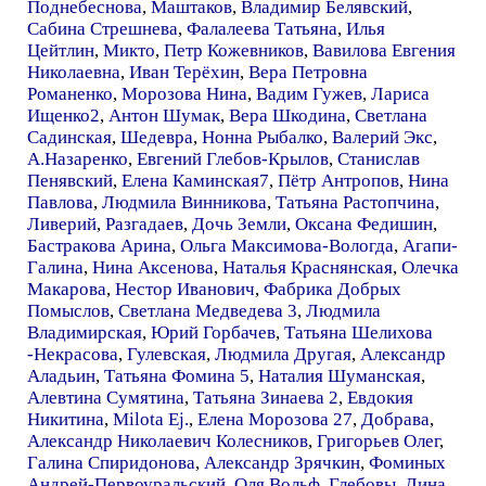
Поднебеснова
,
Маштаков
,
Владимир Белявский
,
Сабина Стрешнева
,
Фалалеева Татьяна
,
Илья
Цейтлин
,
Микто
,
Петр Кожевников
,
Вавилова Евгения
Николаевна
,
Иван Терёхин
,
Вера Петровна
Романенко
,
Морозова Нина
,
Вадим Гужев
,
Лариса
Ищенко2
,
Антон Шумак
,
Вера Шкодина
,
Светлана
Садинская
,
Шедевра
,
Нонна Рыбалко
,
Валерий Экс
,
А.Назаренко
,
Евгений Глебов-Крылов
,
Станислав
Пенявский
,
Елена Каминская7
,
Пётр Антропов
,
Нина
Павлова
,
Людмила Винникова
,
Татьяна Растопчина
,
Ливерий
,
Разгадаев
,
Дочь Земли
,
Оксана Федишин
,
Бастракова Арина
,
Ольга Максимова-Вологда
,
Агапи-
Галина
,
Нина Аксенова
,
Наталья Краснянская
,
Олечка
Макарова
,
Нестор Иванович
,
Фабрика Добрых
Помыслов
,
Светлана Медведева 3
,
Людмила
Владимирская
,
Юрий Горбачев
,
Татьяна Шелихова
-Некрасова
,
Гулевская
,
Людмила Другая
,
Александр
Аладьин
,
Татьяна Фомина 5
,
Наталия Шуманская
,
Алевтина Сумятина
,
Татьяна Зинаева 2
,
Евдокия
Никитина
,
Milota Ej.
,
Елена Морозова 27
,
Добрава
,
Александр Николаевич Колесников
,
Григорьев Олег
,
Галина Спиридонова
,
Александр Зрячкин
,
Фоминых
Андрей-Первоуральский
,
Оля Вольф
,
Глебовы
,
Дина