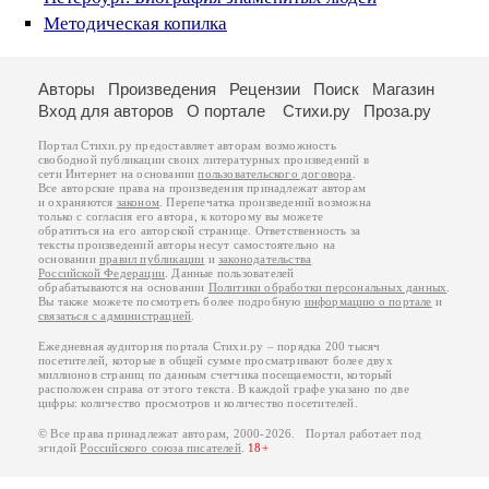
Методическая копилка
Авторы
Произведения
Рецензии
Поиск
Магазин
Вход для авторов
О портале
Стихи.ру
Проза.ру
Портал Стихи.ру предоставляет авторам возможность
свободной публикации своих литературных произведений в
сети Интернет на основании
пользовательского договора
.
Все авторские права на произведения принадлежат авторам
и охраняются
законом
. Перепечатка произведений возможна
только с согласия его автора, к которому вы можете
обратиться на его авторской странице. Ответственность за
тексты произведений авторы несут самостоятельно на
основании
правил публикации
и
законодательства
Российской Федерации
. Данные пользователей
обрабатываются на основании
Политики обработки персональных данных
.
Вы также можете посмотреть более подробную
информацию о портале
и
связаться с администрацией
.
Ежедневная аудитория портала Стихи.ру – порядка 200 тысяч
посетителей, которые в общей сумме просматривают более двух
миллионов страниц по данным счетчика посещаемости, который
расположен справа от этого текста. В каждой графе указано по две
цифры: количество просмотров и количество посетителей.
© Все права принадлежат авторам, 2000-2026. Портал работает под
эгидой
Российского союза писателей
.
18+