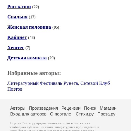
Россказни
(22)
Спальня
(17)
Женская половина
(95)
Kабинет
(48)
Хештег
(7)
Детская комната
(29)
Избранные авторы:
Литературный Фестиваль Рунета
,
Сетевой Клуб
Поэтов
Авторы
Произведения
Рецензии
Поиск
Магазин
Вход для авторов
О портале
Стихи.ру
Проза.ру
Портал Стихи.ру предоставляет авторам возможность
свободной публикации своих литературных произведений в
сети Интернет на основании
пользовательского договора
.