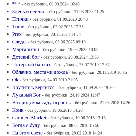
***
- без рубрики, 06.09.2024 16:40
Здесь и сейчас
- без рубрики, 31.03.2025 11:25
Птички
- без рубрики, 01.09.2020 20:48
Тише
- без рубрики, 02.02.2025 17:35
Prex
- без рубрики, 20.11.2024 14:24
Следы
- без рубрики, 03.06.2025 09:10
Маргаритки
- без рубрики, 19.05.2025 18:05
Детский бог
- без рубрики, 29.08.2024 13:38
Потертый бархат
- без рубрики, 23.07.2019 17:37
Облачно, местами дождь
- без рубрики, 20.11.2019 16:16
Оk
- без рубрики, 24.03.2019 21:05
Крутится, вертится
- без рубрики, 11.09.2020 19:20
Лукавый Бог
- без рубрики, 24.10.2024 12:47
В городском саду играет...
- без рубрики, 21.08.2018 14:26
Крик
- без рубрики, 19.06.2018 14:20
Camden Market
- без рубрики, 10.06.2018 13:16
Когда я буду
- без рубрики, 08.03.2018 15:50
На этом свете
- без рубрики, 28.02.2018 14:24