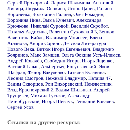
Сергей Прохоров 4
,
Лариса Шалимова
,
Анатолий
Лисица
,
Людмила Осокина
,
Игорь Царев
,
Галина
Вороненко
,
Золотаина Галина
,
Олег Ромадин
,
Воронина Нина
,
Эмма Куневич
,
Александра
Крючкова
,
Николай Суровой
,
Василий Скробот
,
Наталья Алдохина
,
Валентин Суховский 3
,
Зенцов
,
Валентина Кайль
,
Владимир Моисеев
,
Елена
Атланова
,
Анири Сорино
,
Детская Литература
Нового Века
,
Витюк Игорь Евгеньевич
,
Владимир
Бояринов
,
Макс Замшев
,
Ольга Фокина Усть-Илимск
,
Андрей Ковалёв
,
Свободин Игорь
,
Игорь Ященко
,
Василий Галас
,
Альбертыч
,
Богуславский -Яков
Шафран
,
Фёдор Вакуленко
,
Татьяна Булавина
,
Леонид Смотров
,
Нежный Владимир
,
Наташа 47
,
Вадим Скворцов
,
Рон Вихоревский
,
Неизвестник
,
Влад Красноярский 2
,
Вадим Шильцын
,
Андрей
Трущелев
,
Михаил Гуськов
,
Александр
Петербургский
,
Игорь Шевчук
,
Геннадий Ковалев
,
Сергей Усов
Ссылки на другие ресурсы: