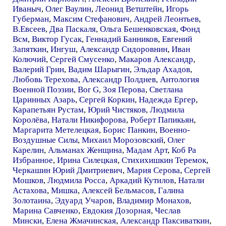
Иваныч
,
Олег Ваулин
,
Леонид Ветштейн
,
Игорь
Губерман
,
Максим Стефанович
,
Андрей Леонтьев
,
В.Евсеев
,
Два Паскаля
,
Ольга Бешенковская
,
Фонд
Всм
,
Виктор Гусак
,
Геннадий Банников
,
Евгений
Запяткин
,
Ингуш
,
Александр Сидоровнин
,
Иван
Колючий
,
Сергей Смусенко
,
Макаров Александр
,
Валерий Грин
,
Вадим Шарыгин
,
Эльдар Ахадов
,
Любовь Терехова
,
Александр Полднев
,
Антология
Военной Поэзии
,
Bor G
,
Зоя Перова
,
Светлана
Царинных Азарь
,
Сергей Коркин
,
Надежда Ергер
,
Карапетьян Рустам
,
Юрий Чистяков
,
Людмила
Королёва
,
Натали Никифорова
,
Роберт Папикьян
,
Маргарита Метелецкая
,
Борис Панкин
,
Военно-
Воздушные Силы
,
Михаил Морозовский
,
Олег
Карелин
,
Альманах Женщина
,
Мадам Арт
,
Коб Ра
Избранное
,
Ирина Силецкая
,
Стихихишкин Теремок
,
Черкашин Юрий Дмитриевич
,
Мария Серова
,
Сергей
Мошков
,
Людмила Росса
,
Аркадий Кутилов
,
Натали
Астахова
,
Мишка
,
Алексей Бельмасов
,
Галина
Золотаина
,
Эдуард Учаров
,
Владимир Монахов
,
Марина Савченко
,
Евдокия Дозорная
,
Чеслав
Мински
,
Елена Жмачинская
,
Александр Паксиваткин
,