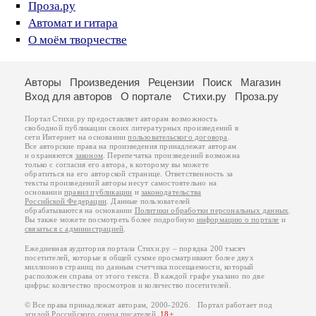
Проза.ру
Автомат и гитара
О моём творчестве
Авторы
Произведения
Рецензии
Поиск
Магазин
Вход для авторов
О портале
Стихи.ру
Проза.ру
Портал Стихи.ру предоставляет авторам возможность
свободной публикации своих литературных произведений в
сети Интернет на основании
пользовательского договора
.
Все авторские права на произведения принадлежат авторам
и охраняются
законом
. Перепечатка произведений возможна
только с согласия его автора, к которому вы можете
обратиться на его авторской странице. Ответственность за
тексты произведений авторы несут самостоятельно на
основании
правил публикации
и
законодательства
Российской Федерации
. Данные пользователей
обрабатываются на основании
Политики обработки персональных данных
.
Вы также можете посмотреть более подробную
информацию о портале
и
связаться с администрацией
.
Ежедневная аудитория портала Стихи.ру – порядка 200 тысяч
посетителей, которые в общей сумме просматривают более двух
миллионов страниц по данным счетчика посещаемости, который
расположен справа от этого текста. В каждой графе указано по две
цифры: количество просмотров и количество посетителей.
© Все права принадлежат авторам, 2000-2026. Портал работает под
эгидой
Российского союза писателей
.
18+