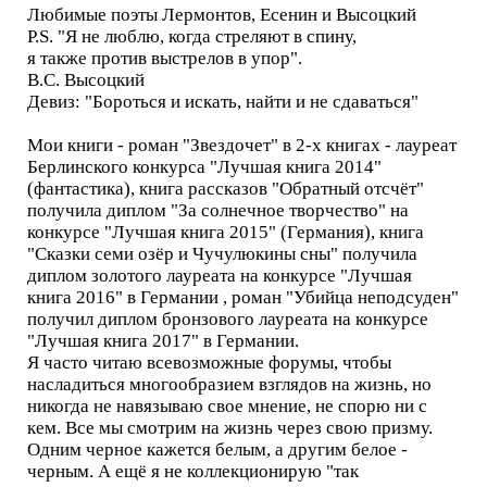
Любимые поэты Лермонтов, Есенин и Высоцкий
Р.S. "Я не люблю, когда стреляют в спину,
я также против выстрелов в упор".
В.С. Высоцкий
Девиз: "Бороться и искать, найти и не сдаваться"
Мои книги - роман "Звездочет" в 2-х книгах - лауреат
Берлинского конкурса "Лучшая книга 2014"
(фантастика), книга рассказов "Обратный отсчёт"
получила диплом "За солнечное творчество" на
конкурсе "Лучшая книга 2015" (Германия), книга
"Сказки семи озёр и Чучулюкины сны" получила
диплом золотого лауреата на конкурсе "Лучшая
книга 2016" в Германии , роман "Убийца неподсуден"
получил диплом бронзового лауреата на конкурсе
"Лучшая книга 2017" в Германии.
Я часто читаю всевозможные форумы, чтобы
насладиться многообразием взглядов на жизнь, но
никогда не навязываю свое мнение, не спорю ни с
кем. Все мы смотрим на жизнь через свою призму.
Одним черное кажется белым, а другим белое -
черным. А ещё я не коллекционирую "так