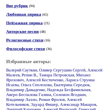
Вне рубрик
(94)
Любовная лирика
(61)
Пейзажная лирика
(21)
Авторские песни
(48)
Религиозные стихи
(16)
Философские стихи
(36)
Избранные авторы:
Валерий Сауткин
,
Оливер Сергушин Сергей
,
Алексей
Малеев
,
Репин В.
,
Тамара Петровская
,
Михаил
Ярохович
,
Алексей Костюченко
,
Лариса Струина
Исаева
,
Ольга Сполохова
,
Екатерина Середюк
,
Владимир Давыденко
,
Надежда Бесфамильная
,
Аверо-Беспалова Галина
,
Соломон Ягодкин
,
Владимир Лахно
,
Роман Фролов
,
Алексей
Котельников
,
Эдуард Фишер
,
Александр Макаров
,
Дмитрий Карпович
,
Алексей Вронский
,
Геннадий