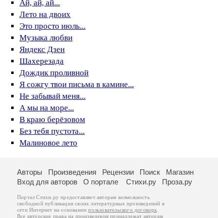
Ай, ай, ай...
Лето на двоих
Это просто июль...
Музыка любви
Яндекс Дзен
Шахерезада
Дождик проливной
Я сожгу твои письма в камине...
Не забывай меня...
А мы на море...
В краю берёзовом
Без тебя пустота...
Малиновое лето
Авторы
Произведения
Рецензии
Поиск
Магазин
Вход для авторов
О портале
Стихи.ру
Проза.ру
Портал Стихи.ру предоставляет авторам возможность
свободной публикации своих литературных произведений в
сети Интернет на основании
пользовательского договора
.
Все авторские права на произведения принадлежат авторам