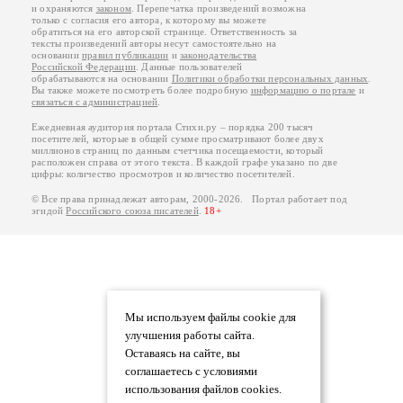
и охраняются
законом
. Перепечатка произведений возможна
только с согласия его автора, к которому вы можете
обратиться на его авторской странице. Ответственность за
тексты произведений авторы несут самостоятельно на
основании
правил публикации
и
законодательства
Российской Федерации
. Данные пользователей
обрабатываются на основании
Политики обработки персональных данных
.
Вы также можете посмотреть более подробную
информацию о портале
и
связаться с администрацией
.
Ежедневная аудитория портала Стихи.ру – порядка 200 тысяч
посетителей, которые в общей сумме просматривают более двух
миллионов страниц по данным счетчика посещаемости, который
расположен справа от этого текста. В каждой графе указано по две
цифры: количество просмотров и количество посетителей.
© Все права принадлежат авторам, 2000-2026. Портал работает под
эгидой
Российского союза писателей
.
18+
Мы используем файлы cookie для
улучшения работы сайта.
Оставаясь на сайте, вы
соглашаетесь с условиями
использования файлов cookies.