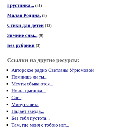
Грустинка...
(31)
Малая Родина.
(8)
Стихи для детей
(12)
Зимние сны...
(9)
Без рубрики
(3)
Ссылки на другие ресурсы:
Авторское радио Светланы Угрюмовой
Помнишь ли ты...
Мечты сбываются...
Ночь- цыганка...
Снег
Минуты лета
Падает звезда...
Без тебя пустота...
Там, где меня с тобою нет...