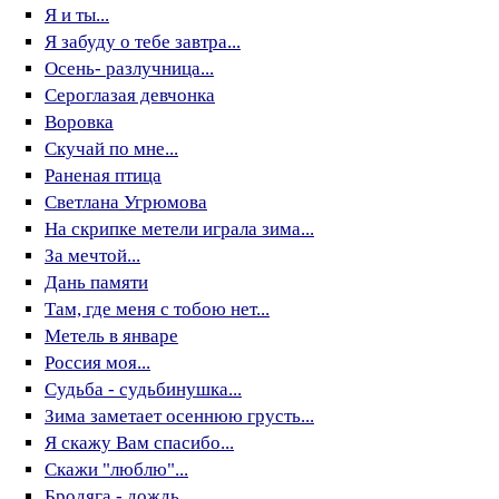
Я и ты...
Я забуду о тебе завтра...
Осень- разлучница...
Сероглазая девчонка
Воровка
Скучай по мне...
Раненая птица
Светлана Угрюмова
На скрипке метели играла зима...
За мечтой...
Дань памяти
Там, где меня с тобою нет...
Метель в январе
Россия моя...
Судьба - судьбинушка...
Зима заметает осеннюю грусть...
Я скажу Вам спасибо...
Скажи "люблю"...
Бродяга - дождь