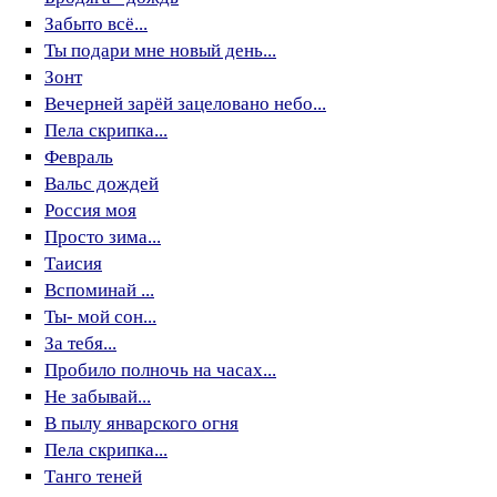
Забыто всё...
Ты подари мне новый день...
Зонт
Вечерней зарёй зацеловано небо...
Пела скрипка...
Февраль
Вальс дождей
Россия моя
Просто зима...
Таисия
Вспоминай ...
Ты- мой сон...
За тебя...
Пробило полночь на часах...
Не забывай...
В пылу январского огня
Пела скрипка...
Танго теней