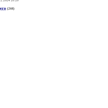
12.2024 20:20
его
(244)