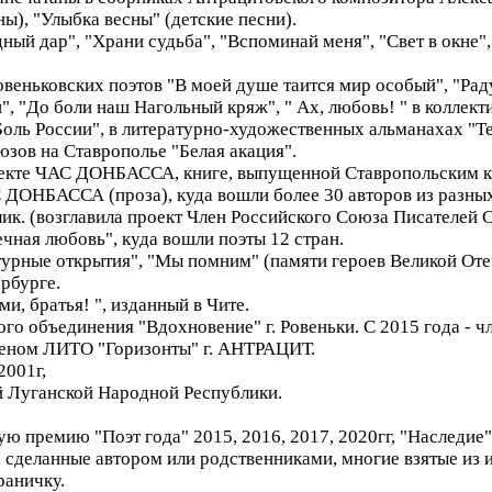
ы), "Улыбка весны" (детские песни).
дный дар", "Храни судьба", "Вспоминай меня", "Свет в окне"
веньковских поэтов "В моей душе таится мир особый", "Рад
, "До боли наш Нагольный кряж", " Ах, любовь! " в коллект
ль России", в литературно-художественных альманахах "Тер
зов на Ставрополье "Белая акация".
екте ЧАС ДОНБАССА, книге, выпущенной Ставропольским кр
С ДОНБАССА (проза), куда вошли более 30 авторов из разны
ик. (возглавила проект Член Российского Союза Писателей 
ная любовь", куда вошли поэты 12 стран.
турные открытия", "Мы помним" (памяти героев Великой От
рбурге.
и, братья! ", изданный в Чите.
го объединения "Вдохновение" г. Ровеньки. С 2015 года - 
членом ЛИТО "Горизонты" г. АНТРАЦИТ.
2001г,
й Луганской Народной Республики.
 премию "Поэт года" 2015, 2016, 2017, 2020гг, "Наследие" 2
 сделанные автором или родственниками, многие взятые из и
раничку.