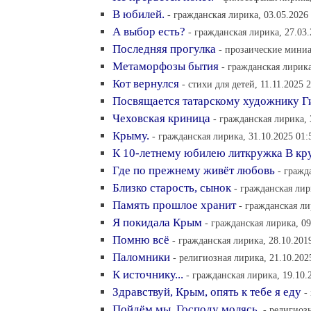
В юбилей.
- гражданская лирика, 03.05.2026
А выбор есть?
- гражданская лирика, 27.03.
Последняя прогулка
- прозаические миниа
Метаморфозы бытия
- гражданская лирика
Кот вернулся
- стихи для детей, 11.11.2025 
Посвящается татарскому художнику Г
Чеховская криница
- гражданская лирика, 
Крыму.
- гражданская лирика, 31.10.2025 01:
К 10-летнему юбилею литкружка В кр
Где по прежнему живёт любовь
- гражд
Близко старость, сынок
- гражданская лир
Память прошлое хранит
- гражданская ли
Я покидала Крым
- гражданская лирика, 09
Помню всё
- гражданская лирика, 28.10.201
Паломники
- религиозная лирика, 21.10.202
К источнику...
- гражданская лирика, 19.10.
Здравствуй, Крым, опять к тебе я еду
-
Пойдём мы, Господу молясь.
- религиоз