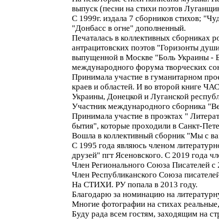
выпуск (песни на стихи поэтов Луганщин
С 1999г. издала 7 сборников стихов; "Чу
"Донбасс в огне" дополненный.
Печаталась в коллективных сборниках ро
антрацитовских поэтов "Горизонты души"
выпущенной в Москве "Боль Украины - Бо
международного форума творческих сою
Принимала участие в гуманитарном про
краев и областей. И во второй книге ЧА
Украины, Донецкой и Луганской республ
Участник международного сборника "Веч
Принимала участие в проэктах " Литера
бытия", которые проходили в Санкт-Пете
Вошла в коллективный сборник "Мы с вам
С 1995 года являюсь членом литературно
друзей" пгт Ясеновского. С 2019 года 
Член Регионального Союза Писателей с 
Член Республиканского Союза писателе
На СТИХИ. РУ попала в 2013 году.
Благодарю за номинацию на литературную
Многие фотографии на стихах реальные,
Буду рада всем гостям, заходящим на ст