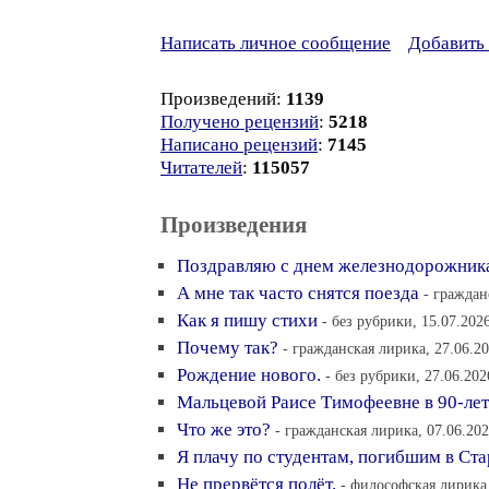
Написать личное сообщение
Добавить 
Произведений:
1139
Получено рецензий
:
5218
Написано рецензий
:
7145
Читателей
:
115057
Произведения
Поздравляю с днем железнодорожник
А мне так часто снятся поезда
- граждан
Как я пишу стихи
- без рубрики, 15.07.202
Почему так?
- гражданская лирика, 27.06.20
Рождение нового.
- без рубрики, 27.06.202
Мальцевой Раисе Тимофеевне в 90-ле
Что же это?
- гражданская лирика, 07.06.202
Я плачу по студентам, погибшим в Ст
Не прервётся полёт.
- философская лирика,