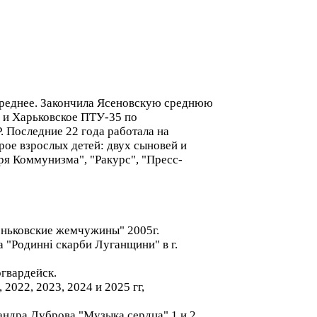
 среднее. Закончила Ясеновскую среднюю
 и Харьковское ПТУ-35 по
 Последние 22 года работала на
рое взрослых детей: двух сыновей и
ря Коммунизма", "Ракурс", "Пресс-
еньковские жемчужины" 2005г.
а "Родинні скарби Луганщини" в г.
гвардейск.
 2022, 2023, 2024 и 2025 гг,
андра Дуброва "Музыка сердца" 1 и 2