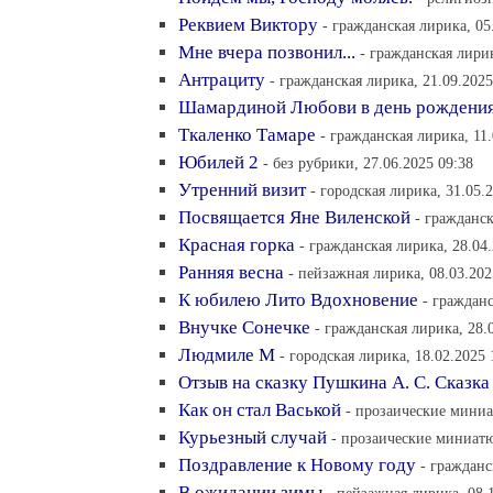
Реквием Виктору
- гражданская лирика, 05
Мне вчера позвонил...
- гражданская лирик
Антрациту
- гражданская лирика, 21.09.2025
Шамардиной Любови в день рождения
Ткаленко Тамаре
- гражданская лирика, 11.
Юбилей 2
- без рубрики, 27.06.2025 09:38
Утренний визит
- городская лирика, 31.05.
Посвящается Яне Виленской
- гражданск
Красная горка
- гражданская лирика, 28.04
Ранняя весна
- пейзажная лирика, 08.03.202
К юбилею Лито Вдохновение
- гражданс
Внучке Сонечке
- гражданская лирика, 28.
Людмиле М
- городская лирика, 18.02.2025 
Отзыв на сказку Пушкина А. С. Сказка
Как он стал Васькой
- прозаические миниа
Курьезный случай
- прозаические миниатю
Поздравление к Новому году
- гражданс
В ожидании зимы