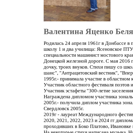
Валентина Яценко Бел
Родилась 24 апреля 1961г в Донбассе в
школу 1 и два училища: Ясеновское ПТУ
специальности машинист мостового кран
Донецкой железной дороге. С мая 2016 г
дочку, троих внуков. Стихи пишу со шко
шанс", "Антрацитовский вестник", "Впере
1995г.- принимала участие в областном 
Участник областного фестиваля поэтов и
Участник эстафеты "300-летие заселени
Награждена дипломом участника зональн
2005г.- получила диплом участника зона
Свердловск 2005г.
2019г - лауреат Международного фест
2020, 2021, 2022, 2023 и 2024 гг диплома
проходивших в Боко Платово, Ивановке
На некоторые стихи написана музыка. Н