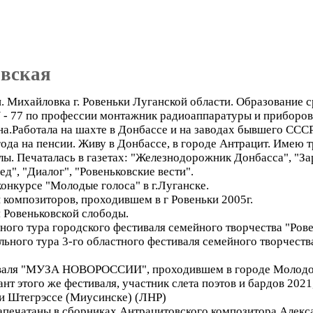
явская
 п. Михайловка г. Ровеньки Луганской области. Образование
 - 77 по профессии монтажник радиоаппаратуры и приборов
а.Работала на шахте в Донбассе и на заводах бывшего СССР.
ода на пенсии. Живу в Донбассе, в городе Антрацит. Имею т
лы. Печаталась в газетах: "Железнодорожник Донбасса", "За
д", "Диалог", "Ровеньковские вести".
конкурсе "Молодые голоса" в г.Луганске.
 композиторов, проходившем в г Ровеньки 2005г.
я Ровеньковской слободы.
ого тура городского фестиваля семейного творчества "Ров
льного тура 3-го областного фестиваля семейного творчеств
иваля "МУЗА НОВОРОССИИ", проходившем в городе Молодо
нт этого же фестиваля, участник слета поэтов и бардов 2021,
 и Штегрэссе (Миусинске) (ЛНР)
апечатаны в сборниках Антрацитовского композитора Алекс